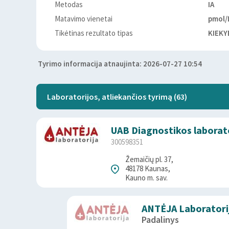
Metodas
IA
Matavimo vienetai
pmol/
Tikėtinas rezultato tipas
KIEKY
Tyrimo informacija atnaujinta: 2026-07-27 10:54
Laboratorijos, atliekančios tyrimą (63)
UAB Diagnostikos laborat
300598351
Žemaičių pl. 37,
48178 Kaunas,
Kauno m. sav.
ANTĖJA Laboratori
Padalinys