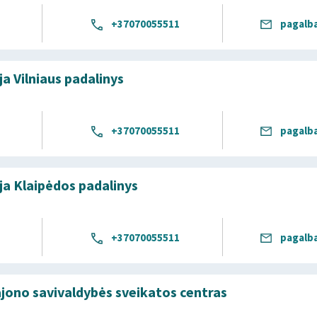
+37070055511
pagalb
a Vilniaus padalinys
+37070055511
pagalb
a Klaipėdos padalinys
+37070055511
pagalb
rajono savivaldybės sveikatos centras