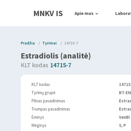
MNKV IS
Apie mus
Laborat
Pradžia
/
Tyrimai
/
14715-7
Estradiolis (analitė)
KLT kodas
14715-7
KLT kodas
14715
Tyrimų grupė
BT-E
Pilnas pavadinimas
Estrad
Trumpas pavadinimas
Estra
Ėminys
VenBl
Mėginys
S, P