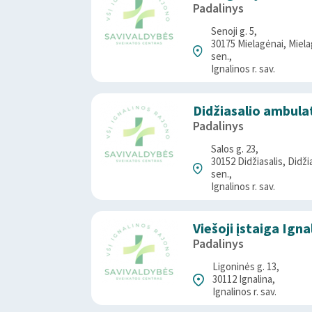
Padalinys
Senoji g. 5,
30175 Mielagėnai, Miel
sen.,
Ignalinos r. sav.
Didžiasalio ambula
Padalinys
Salos g. 23,
30152 Didžiasalis, Didži
sen.,
Ignalinos r. sav.
Viešoji įstaiga Ign
Padalinys
Ligoninės g. 13,
30112 Ignalina,
Ignalinos r. sav.