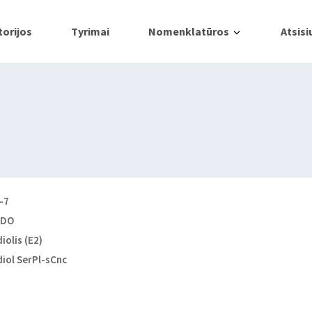
orijos
Tyrimai
Nomenklatūros
Atsisi
-7
NDO
iolis (E2)
diol SerPl-sCnc