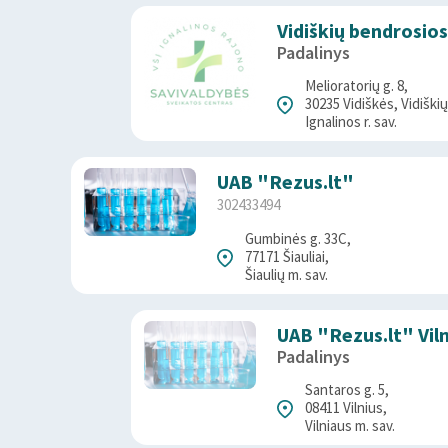
Vidiškių bendrosio
Padalinys
Melioratorių g. 8,
30235 Vidiškės, Vidiškių
Ignalinos r. sav.
UAB "Rezus.lt"
302433494
Gumbinės g. 33C,
77171 Šiauliai,
Šiaulių m. sav.
UAB "Rezus.lt" Viln
Padalinys
Santaros g. 5,
08411 Vilnius,
Vilniaus m. sav.