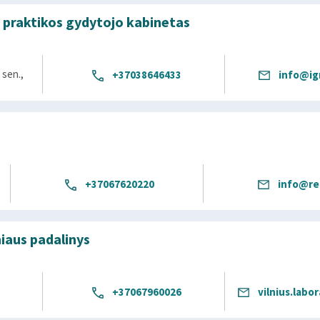
s praktikos gydytojo kabinetas
 sen.,
+37038646433
info@ign
+37067620220
info@re
iaus padalinys
+37067960026
vilnius.labo