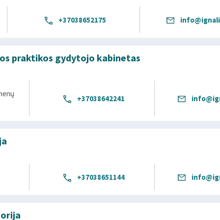
+37038652175
info@ignali
os praktikos gydytojo kabinetas
kmenų
+37038642241
info@ign
ja
+37038651144
info@ign
orija