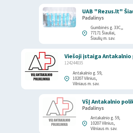
UAB "Rezus.lt" Šiau
Padalinys
Gumbinės g. 33C,,
77171 Šiauliai,
Šiaulių m. sav.
Viešoji įstaiga Antakalnio 
124244035
Antakalnio g. 59,
10207 Vilnius,
Vilniaus m. sav.
VšĮ Antakalnio pol
Padalinys
Antakalnio g. 59,
10207 Vilnius,
Vilniaus m. sav.