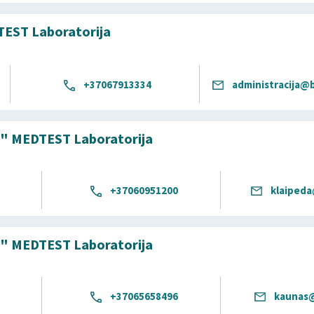
TEST Laboratorija
+37067913334
administracija@b
s" MEDTEST Laboratorija
+37060951200
klaiped
s" MEDTEST Laboratorija
+37065658496
kaunas@