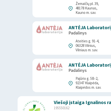
Žemaičių pl. 39,
48178 Kaunas,
Kauno m. sav.
ANTĖJA Laboratorij
Padalinys
Ateities g. 91-4,
06328 Vilnius,
Vilniaus m. sav.
ANTĖJA Laboratorij
Padalinys
Pajūrio g. 5B-2,
92347 Klaipėda,
Klaipėdos m. sav.
Viešoji įstaiga Ignalinos 
195550162