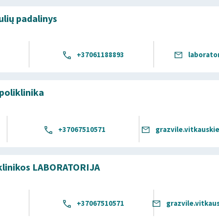
lių padalinys
+37061188893
laborato
poliklinika
+37067510571
grazvile.vitkausk
iklinikos LABORATORIJA
+37067510571
grazvile.vitka