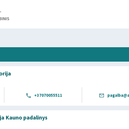
L
BINIS
orija
+37070055511
pagalba@a
ja Kauno padalinys