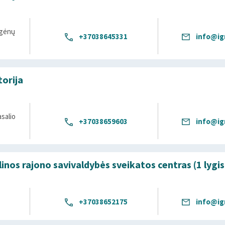
agėnų
+37038645331
info@ign
torija
asalio
+37038659603
info@ign
alinos rajono savivaldybės sveikatos centras (1 lygis
+37038652175
info@ign