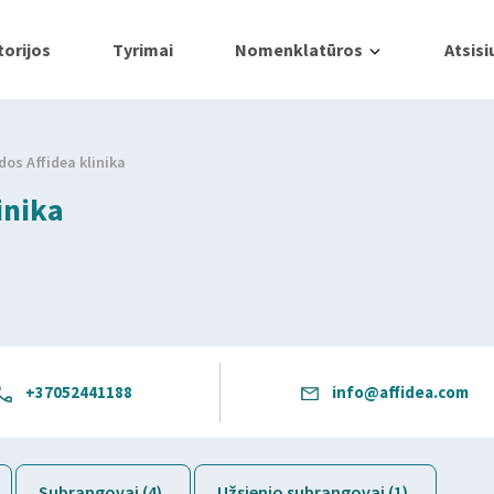
orijos
Tyrimai
Nomenklatūros
Atsisi
dos Affidea klinika
inika
+37052441188
info@affidea.com
Subrangovai (4)
Užsienio subrangovai (1)