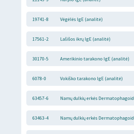
19741-8
Vėgėlės IgE (analitė)
17561-2
Lašišos ikrų IgE (analitė)
30170-5
Amerikinio tarakono IgE (analitė)
6078-0
Vokiško tarakono IgE (analitė)
63457-6
Namų dulkių erkės Dermatophagoides
63463-4
Namų dulkių erkės Dermatophagoides