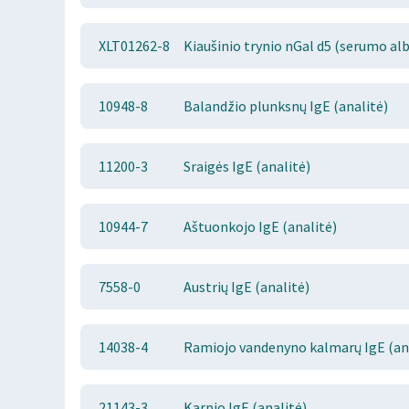
XLT01262-8
Kiaušinio trynio nGal d5 (serumo al
10948-8
Balandžio plunksnų IgE (analitė)
11200-3
Sraigės IgE (analitė)
10944-7
Aštuonkojo IgE (analitė)
7558-0
Austrių IgE (analitė)
14038-4
Ramiojo vandenyno kalmarų IgE (an
21143-3
Karpio IgE (analitė)