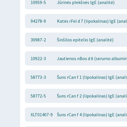
10959-5
Jūrinės plekšnės IgE (analitė)
94278-9
Katės rFel d 7 (lipokalinas) IgE (anal
30987-2
Šinšilos epitelio IgE (analitė)
10922-3
Jautienos nBos d 6 (serumo albumina
58773-3
Šuns rCan f 1 (lipokalinas) IgE (anali
58772-5
Šuns rCan f 2 (lipokalinas) IgE (anali
XLT01407-9
Šuns rCan f 4 (lipokalinas) IgE (anali