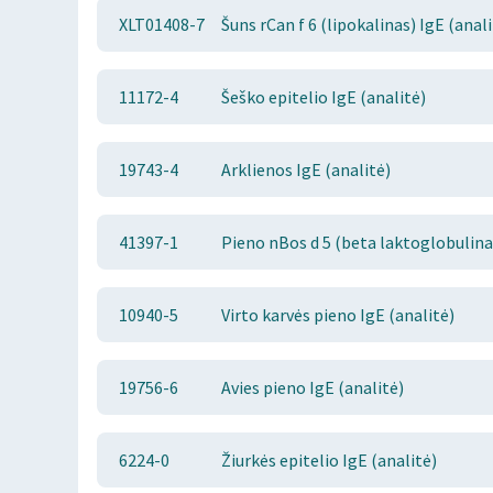
XLT01408-7
Šuns rCan f 6 (lipokalinas) IgE (anali
11172-4
Šeško epitelio IgE (analitė)
19743-4
Arklienos IgE (analitė)
41397-1
Pieno nBos d 5 (beta laktoglobulinas
10940-5
Virto karvės pieno IgE (analitė)
19756-6
Avies pieno IgE (analitė)
6224-0
Žiurkės epitelio IgE (analitė)