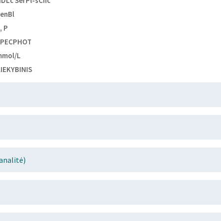
DLc SerPl-sCnc
enBl
, P
SPECPHOT
mmol/L
IEKYBINIS
analitė)