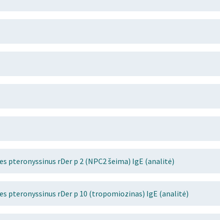
 pteronyssinus rDer p 2 (NPC2 šeima) IgE (analitė)
 pteronyssinus rDer p 10 (tropomiozinas) IgE (analitė)