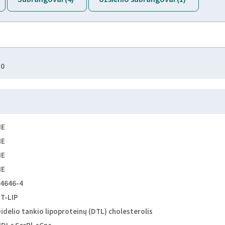
10
NE
NE
NE
NE
4646-4
T-LIP
idelio tankio lipoproteinų (DTL) cholesterolis