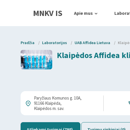
MNKV IS
Apie mus
Laborat
Pradžia
/
Laboratorijos
/
UAB Affidea Lietuva
/
Klaipė
Klaipėdos Affidea kl
Paryžiaus Komunos g. 10A,
91166 Klaipėda,
Klaipėdos m. sav.
Atliekami tyrimai (798)
Tyrimų rinkiniai (0)