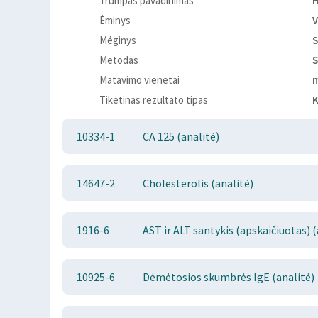
Trumpas pavadinimas
H
Ėminys
V
Mėginys
S
Metodas
Matavimo vienetai
Tikėtinas rezultato tipas
K
10334-1
CA 125 (analitė)
14647-2
Cholesterolis (analitė)
1916-6
AST ir ALT santykis (apskaičiuotas) (
10925-6
Dėmėtosios skumbrės IgE (analitė)