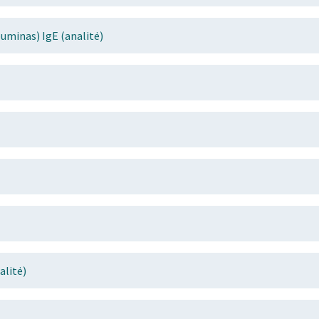
buminas) IgE (analitė)
alitė)