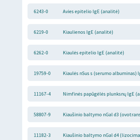
6243-0
Avies epitelio IgE (analitė)
6219-0
Kiaulienos IgE (analitė)
6262-0
Kiaulės epitelio IgE (analitė)
19759-0
Kiaulės nSus s (serumo albuminas) I
11167-4
Nimfinės papūgėlės plunksnų IgE (a
58807-9
Kiaušinio baltymo nGal d3 (ovotrans
11182-3
Kiaušinio baltymo nGal d4 (lizocimas