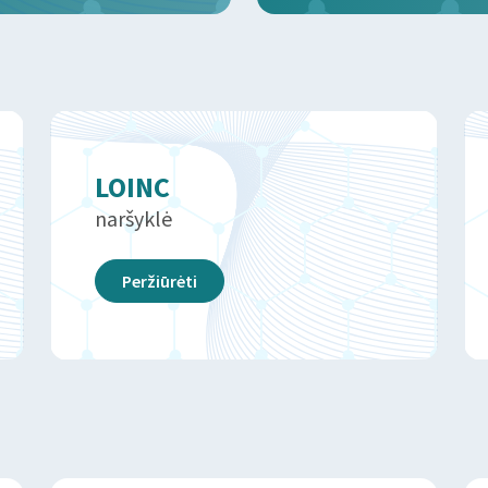
LOINC
naršyklė
Peržiūrėti