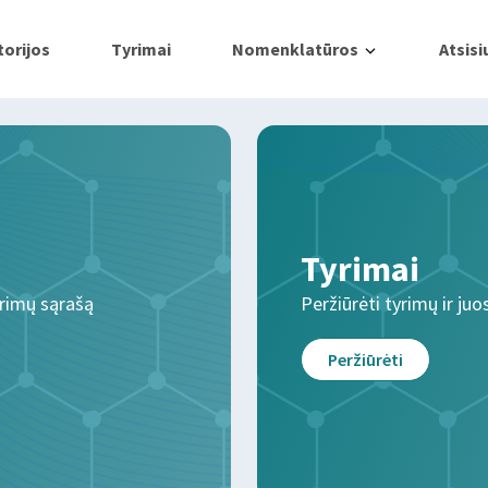
orijos
Tyrimai
Nomenklatūros
Atsisi
Tyrimai
yrimų sąrašą
Peržiūrėti tyrimų ir juo
Peržiūrėti