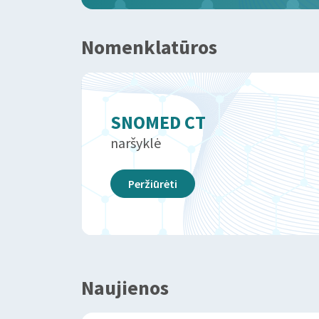
Nomenklatūros
SNOMED CT
naršyklė
Peržiūrėti
Naujienos