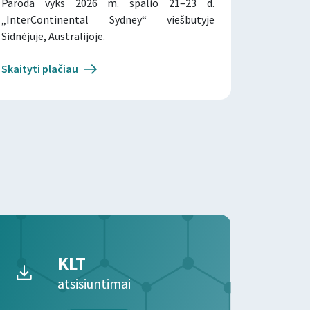
Paroda vyks 2026 m. spalio 21–23 d.
„InterContinental Sydney“ viešbutyje
Sidnėjuje, Australijoje.
Skaityti plačiau
KLT
atsisiuntimai