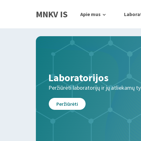
MNKV IS
Apie mus
Laborat
Laboratorijos
Peržiūrėti laboratorijų ir jų atliekamų t
Peržiūrėti