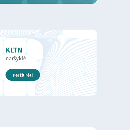
KLTN
naršyklė
Peržiūrėti