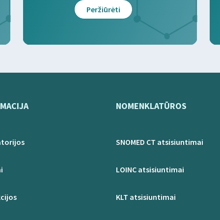
Peržiūrėti
MACIJA
NOMENKLATŪROS
torijos
SNOMED CT atsisiuntimai
i
LOINC atsisiuntimai
cijos
KLT atsisiuntimai