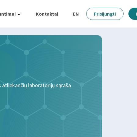
untimai
Kontaktai
EN
Prisijungti
s atliekančių laboratorijų sąrašą