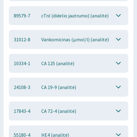
89579-7
cTnI (didelio jautrumo) (analitė)
31012-8
Vankomicinas (μmol/l) (analitė)
10334-1
CA 125 (analitė)
24108-3
CA 19-9 (analitė)
17843-4
CA 72-4 (analitė)
55180-4
HE4 (analitė)