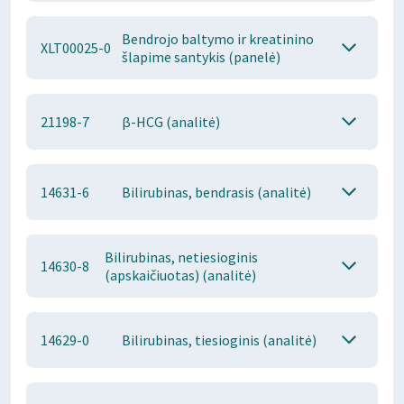
Bendrojo baltymo ir kreatinino
XLT00025-0
šlapime santykis (panelė)
21198-7
β-HCG (analitė)
14631-6
Bilirubinas, bendrasis (analitė)
Bilirubinas, netiesioginis
14630-8
(apskaičiuotas) (analitė)
14629-0
Bilirubinas, tiesioginis (analitė)