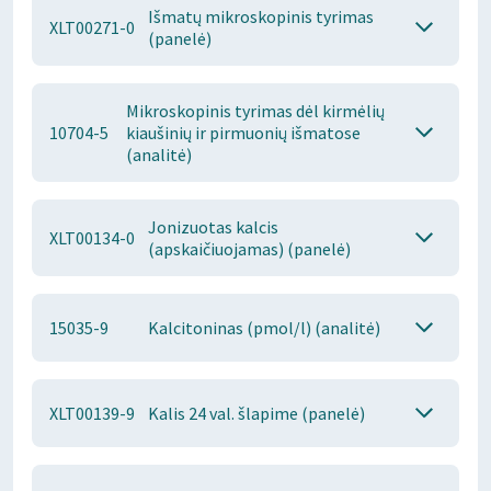
Išmatų mikroskopinis tyrimas
XLT00271-0
(panelė)
Mikroskopinis tyrimas dėl kirmėlių
10704-5
kiaušinių ir pirmuonių išmatose
(analitė)
Jonizuotas kalcis
XLT00134-0
(apskaičiuojamas) (panelė)
15035-9
Kalcitoninas (pmol/l) (analitė)
XLT00139-9
Kalis 24 val. šlapime (panelė)