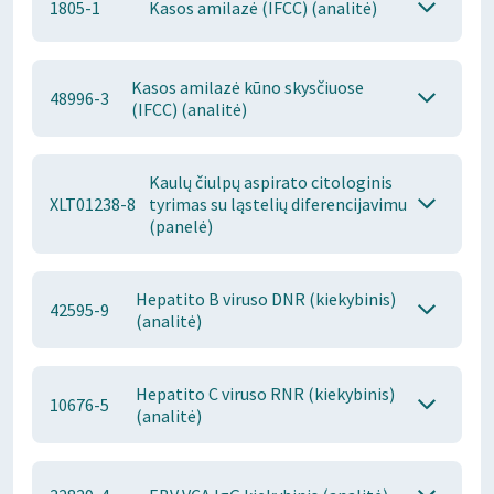
1805-1
Kasos amilazė (IFCC) (analitė)
Kasos amilazė kūno skysčiuose
48996-3
(IFCC) (analitė)
Kaulų čiulpų aspirato citologinis
XLT01238-8
tyrimas su ląstelių diferencijavimu
(panelė)
Hepatito B viruso DNR (kiekybinis)
42595-9
(analitė)
Hepatito C viruso RNR (kiekybinis)
10676-5
(analitė)