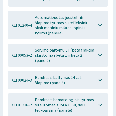
Automatizuotas juostelinis
šlapimo tyrimas su refleksiniu
XLT01240-4
skaitmeniniu mikroskopiniu
tyrimu (panelė)
Serumo baltymų EF (beta frakcija
XLT00053-2
skirstoma į beta 1 ir beta 2)
(panelė)
Bendrasis baltymas 24 val.
XLT00024-3
šlapime (panelė)
Bendrasis hematologinis tyrimas
XLT01236-2
su automatizuota ≥ 5-ių dalių
leukograma (panelė)