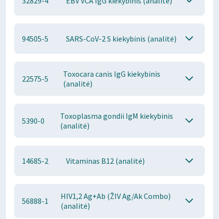
32829-4
EBV VCA IgG kiekybinis (analitė)
94505-5
SARS-CoV-2 S kiekybinis (analitė)
Toxocara canis IgG kiekybinis
22575-5
(analitė)
Toxoplasma gondii IgM kiekybinis
5390-0
(analitė)
14685-2
Vitaminas B12 (analitė)
HIV1,2 Ag+Ab (ŽIV Ag/Ak Combo)
56888-1
(analitė)