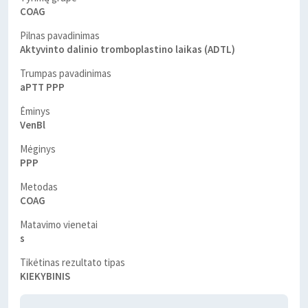
COAG
Pilnas pavadinimas
Aktyvinto dalinio tromboplastino laikas (ADTL)
Trumpas pavadinimas
aPTT PPP
Ėminys
VenBl
Mėginys
PPP
Metodas
COAG
Matavimo vienetai
s
Tikėtinas rezultato tipas
KIEKYBINIS