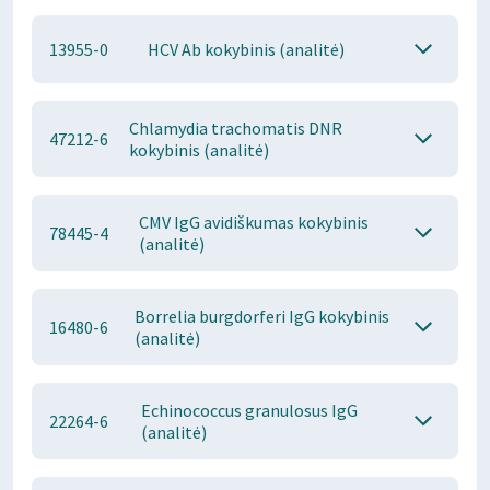
13955-0
HCV Ab kokybinis (analitė)
Chlamydia trachomatis DNR
47212-6
kokybinis (analitė)
CMV IgG avidiškumas kokybinis
78445-4
(analitė)
Borrelia burgdorferi IgG kokybinis
16480-6
(analitė)
Echinococcus granulosus IgG
22264-6
(analitė)