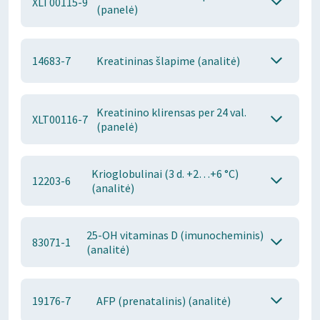
XLT00115-9
(panelė)
14683-7
Kreatininas šlapime (analitė)
Kreatinino klirensas per 24 val.
XLT00116-7
(panelė)
Krioglobulinai (3 d. +2…+6 °C)
12203-6
(analitė)
25-OH vitaminas D (imunocheminis)
83071-1
(analitė)
19176-7
AFP (prenatalinis) (analitė)