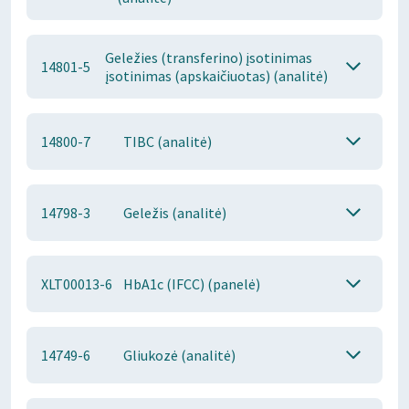
Geležies (transferino) įsotinimas
14801-5
įsotinimas (apskaičiuotas) (analitė)
14800-7
TIBC (analitė)
14798-3
Geležis (analitė)
XLT00013-6
HbA1c (IFCC) (panelė)
14749-6
Gliukozė (analitė)