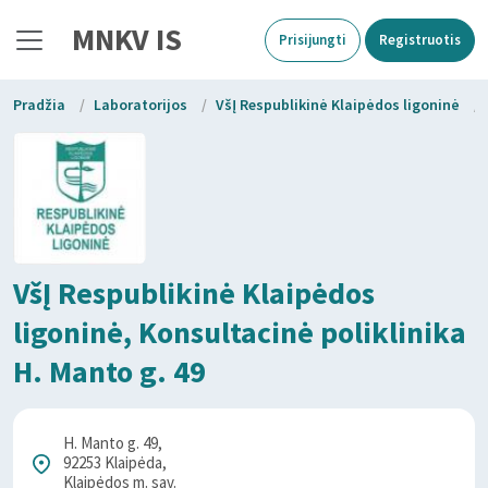
MNKV IS
Prisijungti
Registruotis
Pradžia
/
Laboratorijos
/
VšĮ Respublikinė Klaipėdos ligoninė
/
VšĮ Respublikinė Klaipėdos
ligoninė, Konsultacinė poliklinika
H. Manto g. 49
H. Manto g. 49,
92253 Klaipėda,
Klaipėdos m. sav.