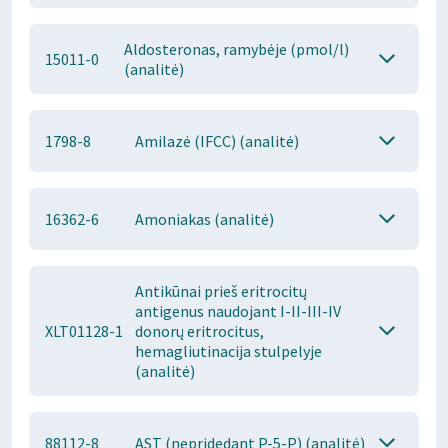
Aldosteronas, ramybėje (pmol/l)
15011-0
(analitė)
1798-8
Amilazė (IFCC) (analitė)
16362-6
Amoniakas (analitė)
Antikūnai prieš eritrocitų
antigenus naudojant I-II-III-IV
XLT01128-1
donorų eritrocitus,
hemagliutinacija stulpelyje
(analitė)
88112-8
AST (nepridedant P-5-P) (analitė)