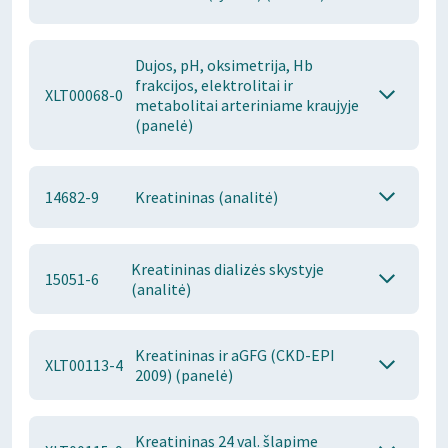
Dujos, pH, oksimetrija, Hb
frakcijos, elektrolitai ir
XLT00068-0
metabolitai arteriniame kraujyje
(panelė)
14682-9
Kreatininas (analitė)
Kreatininas dializės skystyje
15051-6
(analitė)
Kreatininas ir aGFG (CKD-EPI
XLT00113-4
2009) (panelė)
Kreatininas 24 val. šlapime