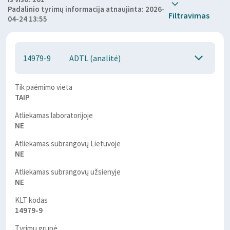
Padalinio tyrimų informacija atnaujinta: 2026-
Filtravimas
04-24 13:55
14979-9
ADTL (analitė)
Tik paėmimo vieta
TAIP
Atliekamas laboratorijoje
NE
Atliekamas subrangovų Lietuvoje
NE
Atliekamas subrangovų užsienyje
NE
KLT kodas
14979-9
Tyrimų grupė