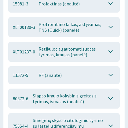
15081-3
Prolaktinas (analitė)
Protrombino laikas, aktyvumas,
XLT00180-3
TNS (Quick) (panelė)
Retikulocitų automatizuotas
XLT01237-0
tyrimas, kraujas (panelė)
11572-5
RF (analitė)
Slapto kraujo kokybinis greitasis
80372-6
tyrimas, išmatos (analitė)
Smegenų skysčio citologinio tyrimo
75654-4
su ląstelių diferencijavimu