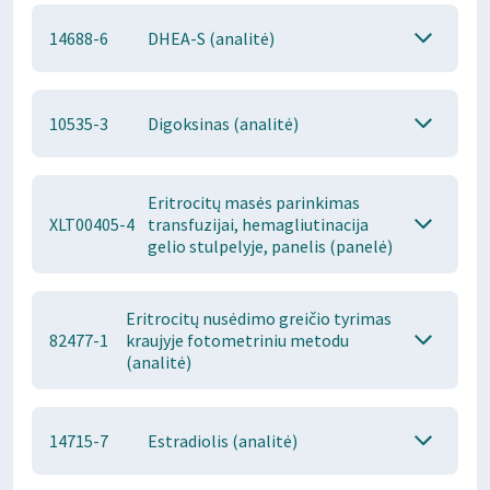
14688-6
DHEA-S (analitė)
10535-3
Digoksinas (analitė)
Eritrocitų masės parinkimas
XLT00405-4
transfuzijai, hemagliutinacija
gelio stulpelyje, panelis (panelė)
Eritrocitų nusėdimo greičio tyrimas
82477-1
kraujyje fotometriniu metodu
(analitė)
14715-7
Estradiolis (analitė)