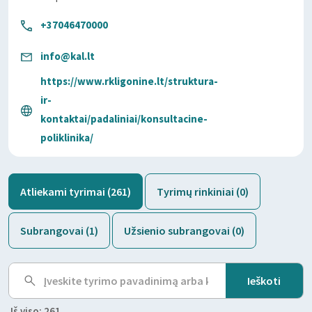
+37046470000
info@kal.lt
https://www.rkligonine.lt/struktura-
ir-
kontaktai/padaliniai/konsultacine-
poliklinika/
Atliekami tyrimai (261)
Tyrimų rinkiniai (0)
Subrangovai (1)
Užsienio subrangovai (0)
Iš viso: 261