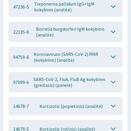
Treponema pallidum IgG+IgM
47236-5
kokybinis (analitė)
Borrelia burgdorferi IgM kokybinis
22135-8
(analitė)
Koronaviruso (SARS-CoV-2) RNR
94759-8
(kokybinis) (analitė)
SARS-CoV-2, FluA, FluB Ag kokybinis
97099-6
(greitasis) (panelė)
14678-7
Kortizolis (popietinis) (analitė)
14679-5
Kortizolis (rytinis) (analitė)