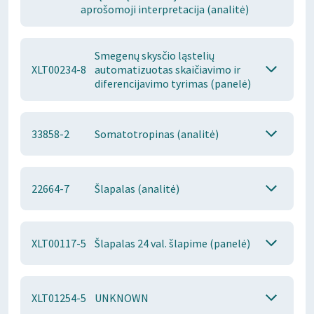
aprošomoji interpretacija (analitė)
Smegenų skysčio ląstelių
XLT00234-8
automatizuotas skaičiavimo ir
diferencijavimo tyrimas (panelė)
33858-2
Somatotropinas (analitė)
22664-7
Šlapalas (analitė)
XLT00117-5
Šlapalas 24 val. šlapime (panelė)
XLT01254-5
UNKNOWN