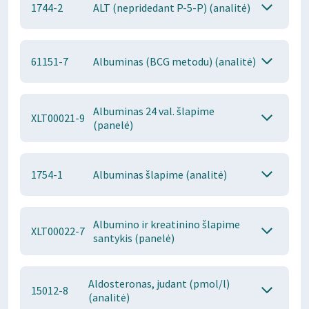
1744-2
ALT (nepridedant P-5-P) (analitė)
61151-7
Albuminas (BCG metodu) (analitė)
Albuminas 24 val. šlapime
XLT00021-9
(panelė)
1754-1
Albuminas šlapime (analitė)
Albumino ir kreatinino šlapime
XLT00022-7
santykis (panelė)
Aldosteronas, judant (pmol/l)
15012-8
(analitė)