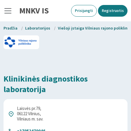
MNKV IS
Prisijungti
Registruotis
Pradžia
/
Laboratorijos
/
Viešoji įstaiga Vilniaus rajono poliklini
Klinikinės diagnostikos
laboratorija
Laisvės pr.79,
06122 Vilnius,
Vilniaus m. sav.
+37052470046