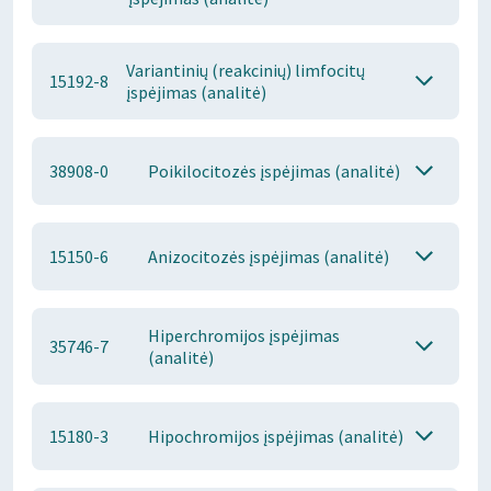
Variantinių (reakcinių) limfocitų
15192-8
įspėjimas (analitė)
38908-0
Poikilocitozės įspėjimas (analitė)
15150-6
Anizocitozės įspėjimas (analitė)
Hiperchromijos įspėjimas
35746-7
(analitė)
15180-3
Hipochromijos įspėjimas (analitė)