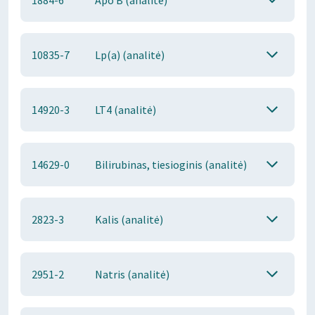
1884-6
Apo B (analitė)
10835-7
Lp(a) (analitė)
14920-3
LT4 (analitė)
14629-0
Bilirubinas, tiesioginis (analitė)
2823-3
Kalis (analitė)
2951-2
Natris (analitė)