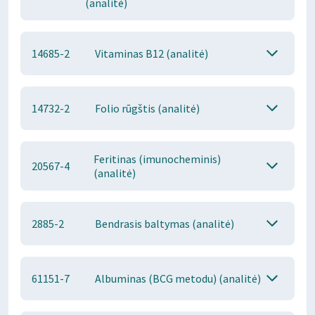
(analitė)
14685-2
Vitaminas B12 (analitė)
14732-2
Folio rūgštis (analitė)
Feritinas (imunocheminis)
20567-4
(analitė)
2885-2
Bendrasis baltymas (analitė)
61151-7
Albuminas (BCG metodu) (analitė)