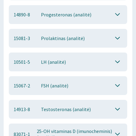
14890-8
Progesteronas (analitė)
15081-3
Prolaktinas (analitė)
10501-5
LH (analitė)
15067-2
FSH (analitė)
14913-8
Testosteronas (analitė)
25-OH vitaminas D (imunocheminis)
83071-1