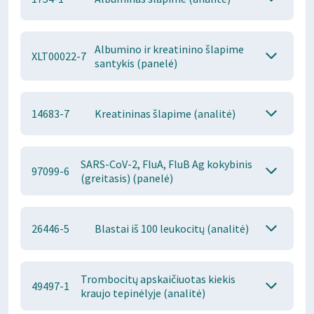
Albumino ir kreatinino šlapime
XLT00022-7
santykis (panelė)
14683-7
Kreatininas šlapime (analitė)
SARS-CoV-2, FluA, FluB Ag kokybinis
97099-6
(greitasis) (panelė)
26446-5
Blastai iš 100 leukocitų (analitė)
Trombocitų apskaičiuotas kiekis
49497-1
kraujo tepinėlyje (analitė)