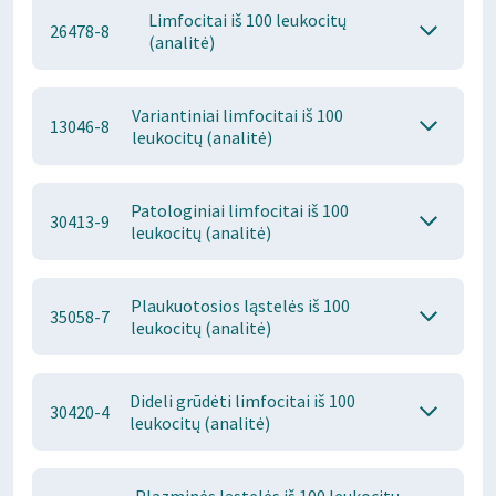
Limfocitai iš 100 leukocitų
26478-8
(analitė)
Variantiniai limfocitai iš 100
13046-8
leukocitų (analitė)
Patologiniai limfocitai iš 100
30413-9
leukocitų (analitė)
Plaukuotosios ląstelės iš 100
35058-7
leukocitų (analitė)
Dideli grūdėti limfocitai iš 100
30420-4
leukocitų (analitė)