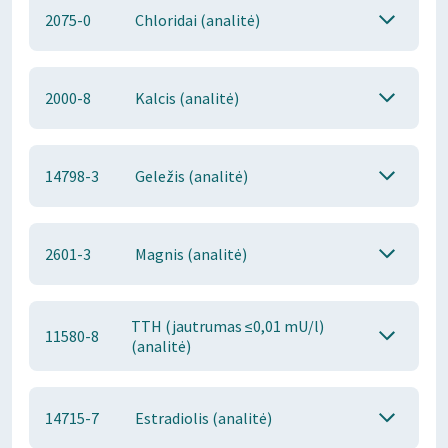
2075-0
Chloridai (analitė)
2000-8
Kalcis (analitė)
14798-3
Geležis (analitė)
2601-3
Magnis (analitė)
TTH (jautrumas ≤0,01 mU/l)
11580-8
(analitė)
14715-7
Estradiolis (analitė)