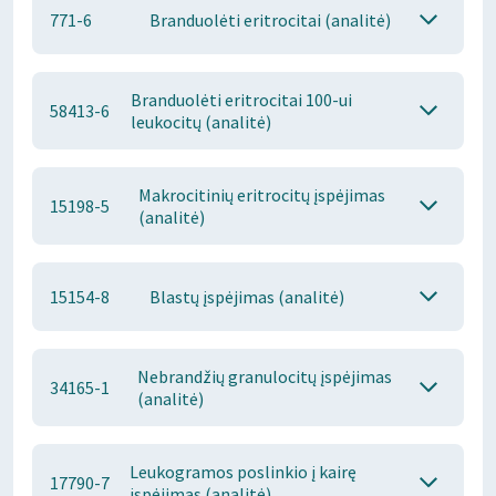
771-6
Branduolėti eritrocitai (analitė)
Branduolėti eritrocitai 100-ui
58413-6
leukocitų (analitė)
Makrocitinių eritrocitų įspėjimas
15198-5
(analitė)
15154-8
Blastų įspėjimas (analitė)
Nebrandžių granulocitų įspėjimas
34165-1
(analitė)
Leukogramos poslinkio į kairę
17790-7
įspėjimas (analitė)