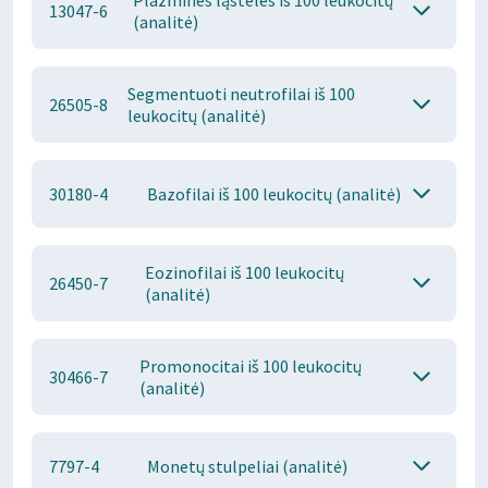
Plazminės ląstelės iš 100 leukocitų
13047-6
(analitė)
Segmentuoti neutrofilai iš 100
26505-8
leukocitų (analitė)
30180-4
Bazofilai iš 100 leukocitų (analitė)
Eozinofilai iš 100 leukocitų
26450-7
(analitė)
Promonocitai iš 100 leukocitų
30466-7
(analitė)
7797-4
Monetų stulpeliai (analitė)