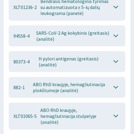
Bendrasis hematologinis tyrimas
XLT01236-2
su automatizuota ≥ 5-ių dalių
leukograma (panelė)
SARS-CoV-2 Ag kokybinis (greitasis)
94558-4
(analitė)
H pylori antigenas (greitasis)
80373-4
(analitė)
ABO RhD kraujyje, hemagliutinacija
882-1
plokštumoje (analitė)
ABO RhD kraujyje,
XLT01065-5
hemagliutinacija stulpelyje
(analitė)