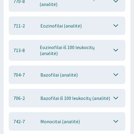
770-8
(analitė)
711-2
Eozinofilai (analitė)
Eozinofilai iš 100 leukocitų
713-8
(analitė)
704-7
Bazofilai (analitė)
706-2
Bazofilai iš 100 leukocitų (analitė)
742-7
Monocitai (analitė)