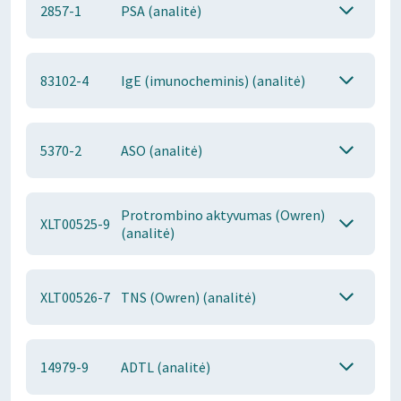
2857-1
PSA (analitė)
83102-4
IgE (imunocheminis) (analitė)
5370-2
ASO (analitė)
Protrombino aktyvumas (Owren)
XLT00525-9
(analitė)
XLT00526-7
TNS (Owren) (analitė)
14979-9
ADTL (analitė)