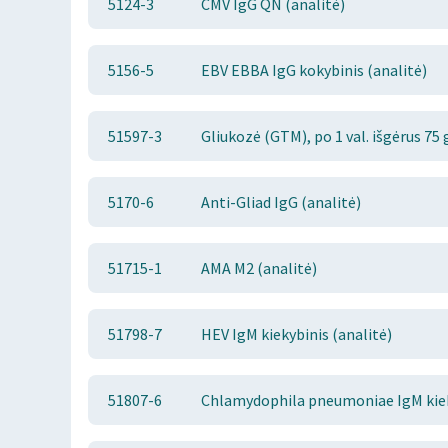
5124-3
CMV IgG QN (analitė)
5156-5
EBV EBBA IgG kokybinis (analitė)
51597-3
Gliukozė (GTM), po 1 val. išgėrus 75 
5170-6
Anti-Gliad IgG (analitė)
51715-1
AMA M2 (analitė)
51798-7
HEV IgM kiekybinis (analitė)
51807-6
Chlamydophila pneumoniae IgM kiek