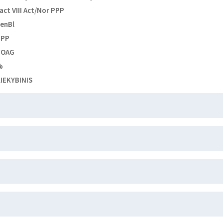
act VIII Act/Nor PPP
enBl
PPP
COAG
%
IEKYBINIS