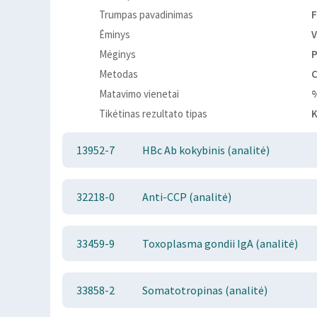
Trumpas pavadinimas
F
Ėminys
V
Mėginys
Metodas
Matavimo vienetai
Tikėtinas rezultato tipas
K
13952-7
HBc Ab kokybinis (analitė)
32218-0
Anti-CCP (analitė)
33459-9
Toxoplasma gondii IgA (analitė)
33858-2
Somatotropinas (analitė)