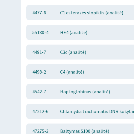
4477-6
C1 esterazės slopiklis (analitė)
55180-4
HE4 (analitė)
4491-7
C3c (analitė)
4498-2
C4 (analitė)
4542-7
Haptoglobinas (analitė)
47212-6
Chlamydia trachomatis DNR kokybini
47275-3
Baltymas S100 (analitė)