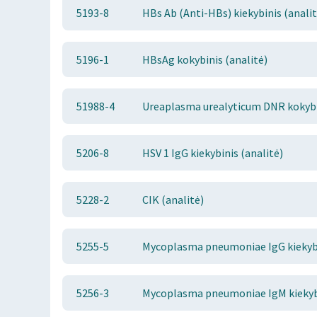
5193-8
HBs Ab (Anti-HBs) kiekybinis (analit
5196-1
HBsAg kokybinis (analitė)
51988-4
Ureaplasma urealyticum DNR kokybin
5206-8
HSV 1 IgG kiekybinis (analitė)
5228-2
CIK (analitė)
5255-5
Mycoplasma pneumoniae IgG kiekybi
5256-3
Mycoplasma pneumoniae IgM kiekybi