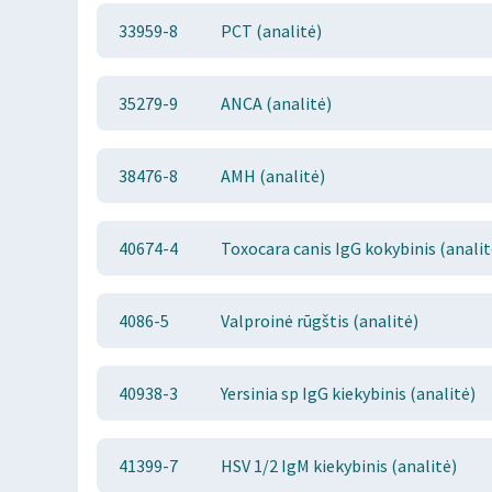
33959-8
PCT (analitė)
35279-9
ANCA (analitė)
38476-8
AMH (analitė)
40674-4
Toxocara canis IgG kokybinis (analit
4086-5
Valproinė rūgštis (analitė)
40938-3
Yersinia sp IgG kiekybinis (analitė)
41399-7
HSV 1/2 IgM kiekybinis (analitė)