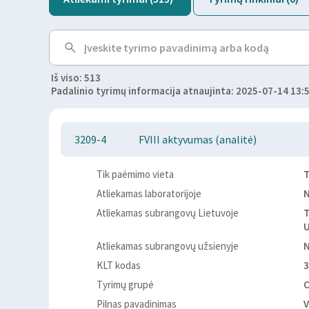
Iš viso: 513
Padalinio tyrimų informacija atnaujinta: 2025-07-14 13:
3209-4
FVIII aktyvumas (analitė)
Tik paėmimo vieta
T
Atliekamas laboratorijoje
Atliekamas subrangovų Lietuvoje
T
U
Atliekamas subrangovų užsienyje
KLT kodas
3
Tyrimų grupė
Pilnas pavadinimas
V