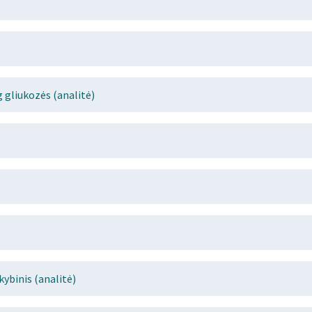
g gliukozės (analitė)
ybinis (analitė)