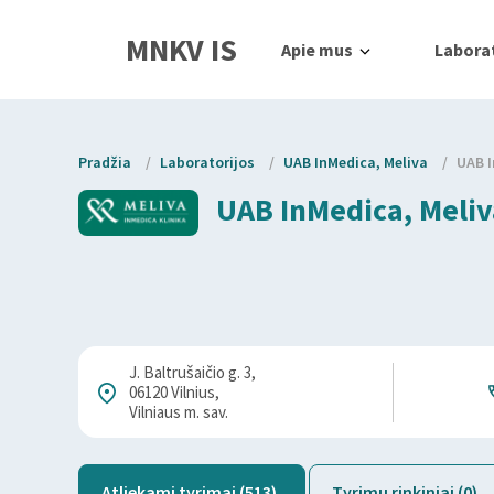
MNKV IS
Apie mus
Laborat
Pradžia
/
Laboratorijos
/
UAB InMedica, Meliva
/
UAB I
UAB InMedica, Meliva 
J. Baltrušaičio g. 3,
06120 Vilnius,
Vilniaus m. sav.
Atliekami tyrimai (513)
Tyrimų rinkiniai (0)