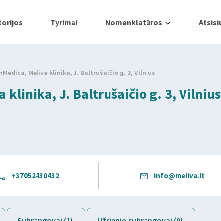
orijos
Tyrimai
Nomenklatūros
Atsisi
nMedica, Meliva klinika, J. Baltrušaičio g. 3, Vilnius
klinika, J. Baltrušaičio g. 3, Vilnius
+37052430432
info@meliva.lt
Subrangovai (1)
Užsienio subrangovai (0)