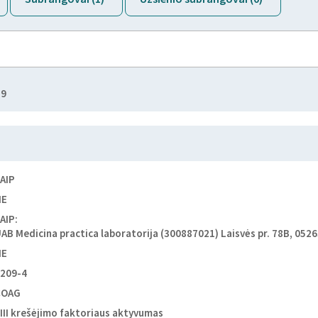
59
AIP
NE
AIP:
AB Medicina practica laboratorija (300887021) Laisvės pr. 78B, 05263 
NE
209-4
COAG
III krešėjimo faktoriaus aktyvumas