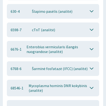
630-4
Šlapimo pasėlis (analitė)
6598-7
cTnT (analitė)
Enterobius vermicularis išangės
6676-1
nuograndose (analitė)
6768-6
Šarminė fosfatazė (IFCC) (analitė)
Mycoplasma hominis DNR kokybinis
68546-1
(analitė)