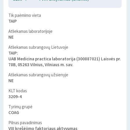
Tik paėmimo vieta
TAIP
Atliekamas laboratorijoje
NE
Atliekamas subrangovų Lietuvoje
TAIP:
UAB Medicina practica laboratorija (300887021) Laisvės pr.
78B, 05263 Vilnius, Vilniaus m. sav.
Atliekamas subrangovų užsienyje
NE
KLT kodas
3209-4
Tyrimų grupė
COAG
Pilnas pavadinimas
VIII krešėjimo faktoriaus aktyvumas