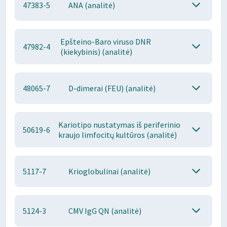
47383-5
ANA (analitė)
Epšteino-Baro viruso DNR
47982-4
(kiekybinis) (analitė)
48065-7
D-dimerai (FEU) (analitė)
Kariotipo nustatymas iš periferinio
50619-6
kraujo limfocitų kultūros (analitė)
5117-7
Krioglobulinai (analitė)
5124-3
CMV IgG QN (analitė)