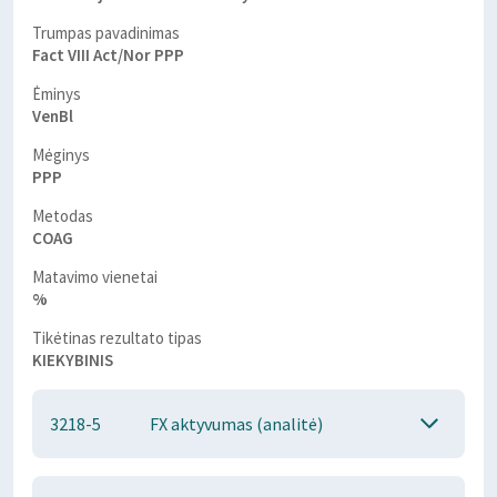
Trumpas pavadinimas
Fact VIII Act/Nor PPP
Ėminys
VenBl
Mėginys
PPP
Metodas
COAG
Matavimo vienetai
%
Tikėtinas rezultato tipas
KIEKYBINIS
3218-5
FX aktyvumas (analitė)