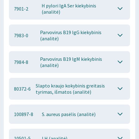
H pylori IgA Ser kiekybinis
7901-2
(analitė)
Parvovirus B19 IgG kiekybinis
7983-0
(analitė)
Parvovirus B19 IgM kiekybinis
7984-8
(analitė)
Slapto kraujo kokybinis greitasis
80372-6
tyrimas, išmatos (analitė)
100897-8
S. aureus pasėlis (analitė)
10501-5
LH (analitė)