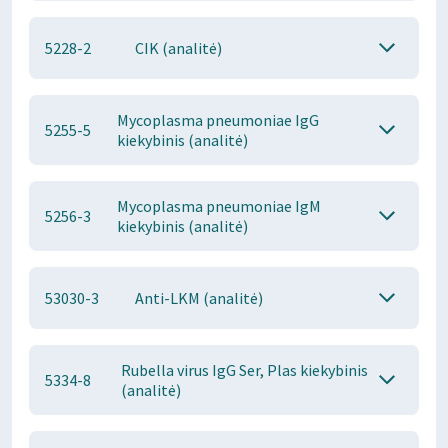
5228-2
CIK (analitė)
Mycoplasma pneumoniae IgG
5255-5
kiekybinis (analitė)
Mycoplasma pneumoniae IgM
5256-3
kiekybinis (analitė)
53030-3
Anti-LKM (analitė)
Rubella virus IgG Ser, Plas kiekybinis
5334-8
(analitė)