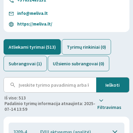
info@meliva.lt
https://meliva.lt/
Atliekami tyrimai (513)
Tyrimų rinkiniai (0)
Subrangovai (1)
Užsienio subrangovai (0)
Iš viso: 513
Padalinio tyrimų informacija atnaujinta: 2025-
Filtravimas
07-14 13:59
3209-4
FVIII aktyvumas (analitė)