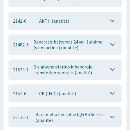
2141-0
AKTH (analitė)
Bendrasis baltymas 24 val. šlapime
21482-5
(vienkartinis) (analitė)
Disialotransferino ir bendrojo
21573-1
transferino santykis (analitė)
2157-6
CK (IFCC) (analitė)
Bartonella henselae IgG Ab Ser titr
22110-1
(analitė)