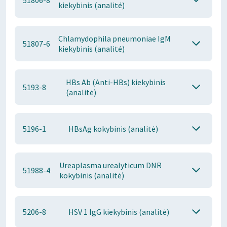
51806-8
kiekybinis (analitė)
Chlamydophila pneumoniae IgM
51807-6
kiekybinis (analitė)
HBs Ab (Anti-HBs) kiekybinis
5193-8
(analitė)
5196-1
HBsAg kokybinis (analitė)
Ureaplasma urealyticum DNR
51988-4
kokybinis (analitė)
5206-8
HSV 1 IgG kiekybinis (analitė)