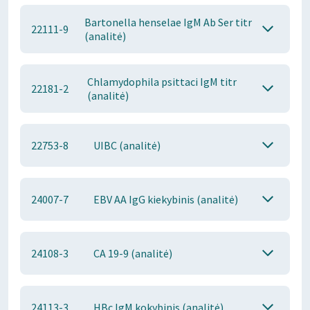
Bartonella henselae IgM Ab Ser titr
22111-9
(analitė)
Chlamydophila psittaci IgM titr
22181-2
(analitė)
22753-8
UIBC (analitė)
24007-7
EBV AA IgG kiekybinis (analitė)
24108-3
CA 19-9 (analitė)
24113-3
HBc IgM kokybinis (analitė)