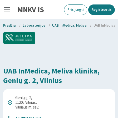
MNKV IS
Prisijungti
Registruotis
Pradžia
/
Laboratorijos
/
UAB InMedica, Meliva
/
UAB InMedica, M
UAB InMedica, Meliva klinika,
Genių g. 2, Vilnius
Genių g. 2,
11205 Vilnius,
Vilniaus m. sav.
+37052483232