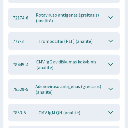
Rotaviruso antigenas (greitasis)
72174-6
(analitė)
777-3
Trombocitai (PLT) (analitė)
CMV IgG avidiškumas kokybinis
78445-4
(analitė)
Adenoviruso antigenas (greitasis)
78529-5
(analitė)
7853-5
CMV IgM QN (analitė)