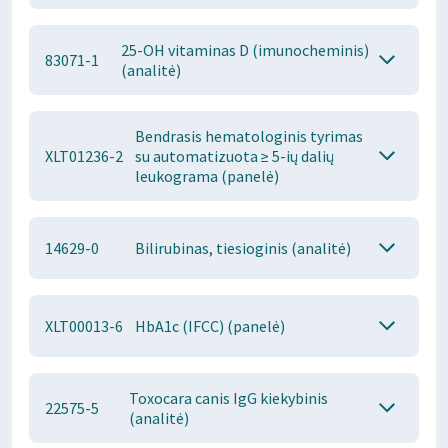
25-OH vitaminas D (imunocheminis)
83071-1
(analitė)
Bendrasis hematologinis tyrimas
XLT01236-2
su automatizuota ≥ 5-ių dalių
leukograma (panelė)
14629-0
Bilirubinas, tiesioginis (analitė)
XLT00013-6
HbA1c (IFCC) (panelė)
Toxocara canis IgG kiekybinis
22575-5
(analitė)