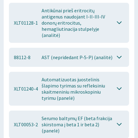
Antikūnai prieš eritrocitų
antigenus naudojant I-II-III-IV
XLT01128-1
donorų eritrocitus,
hemagliutinacija stulpelyje
(analitė)
88112-8
AST (nepridedant P-5-P) (analitė)
Automatizuotas juostelinis
šlapimo tyrimas su refleksiniu
XLT01240-4
skaitmeniniu mikroskopiniu
tyrimu (panelė)
Serumo baltymų EF (beta frakcija
XLT00053-2
skirstoma į beta 1 ir beta 2)
(panelė)