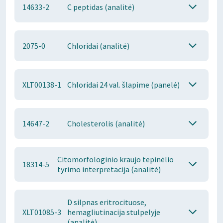
14633-2
C peptidas (analitė)
2075-0
Chloridai (analitė)
XLT00138-1
Chloridai 24 val. šlapime (panelė)
14647-2
Cholesterolis (analitė)
Citomorfologinio kraujo tepinėlio
18314-5
tyrimo interpretacija (analitė)
D silpnas eritrocituose,
XLT01085-3
hemagliutinacija stulpelyje
(analitė)