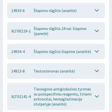
14933-6
Šlapimo rūgštis (analitė)
Šlapimo rūgštis 24 val. šlapime
XLT00119-1
(panelė)
14934-4
Šlapimo rūgštis šlapime (analitė)
14913-8
Testosteronas (analitė)
Tiesioginis antiglobulino tyrimas
su polispecifiniu reagentu, tiriami
XLT01141-4
eritrocitai, hemagliutinacija
stulpelyje (analitė)