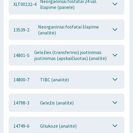
Neorganiniai fosfatai 24 val.
XLT00132-4
šlapime (panelė)
Neorganiniai fosfatai šlapime
13539-2
(analitė)
Geležies (transferino) įsotinimas
14801-5
įsotinimas (apskaičiuotas) (analitė)
14800-7
TIBC (analitė)
14798-3
Geležis (analitė)
14749-6
Gliukozė (analitė)