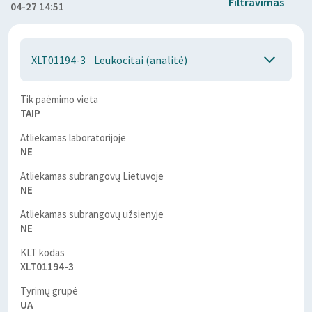
Filtravimas
04-27 14:51
XLT01194-3
Leukocitai (analitė)
Tik paėmimo vieta
TAIP
Atliekamas laboratorijoje
NE
Atliekamas subrangovų Lietuvoje
NE
Atliekamas subrangovų užsienyje
NE
KLT kodas
XLT01194-3
Tyrimų grupė
UA