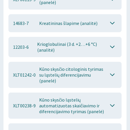
(panelė)
14683-7
Kreatininas šlapime (analitė)
Krioglobulinai (3 d. +2…+6 °C)
12203-6
(analitė)
Kūno skysčio citologinis tyrimas
XLT01242-0
su ląstelių diferencijavimu
(panelė)
Kūno skysčio ląstelių
XLT00238-9
automatizuotas skaičiavimo ir
diferencijavimo tyrimas (panelė)