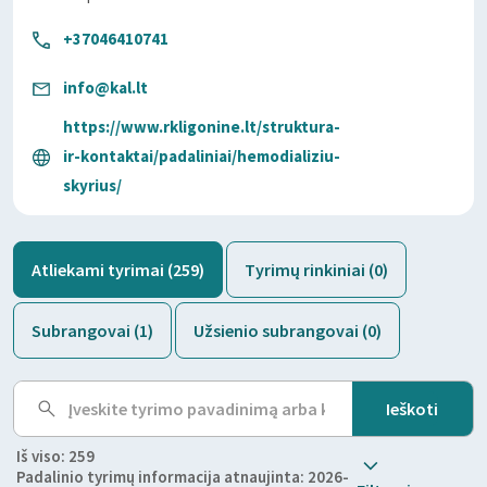
+37046410741
info@kal.lt
https://www.rkligonine.lt/struktura-
ir-kontaktai/padaliniai/hemodializiu-
skyrius/
Atliekami tyrimai (259)
Tyrimų rinkiniai (0)
Subrangovai (1)
Užsienio subrangovai (0)
Iš viso: 259
Padalinio tyrimų informacija atnaujinta: 2026-