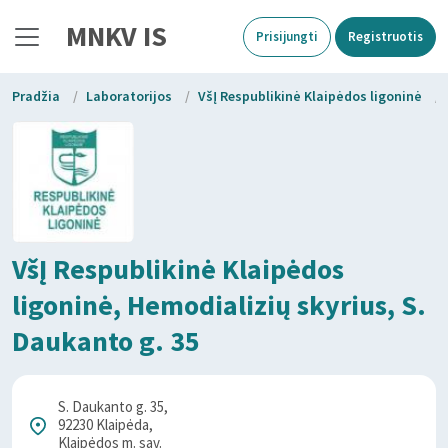
MNKV IS
Prisijungti
Registruotis
Pradžia
/
Laboratorijos
/
VšĮ Respublikinė Klaipėdos ligoninė
/
VšĮ Respublikinė Klaipėdos
ligoninė, Hemodializių skyrius, S.
Daukanto g. 35
S. Daukanto g. 35,
92230 Klaipėda,
Klaipėdos m. sav.