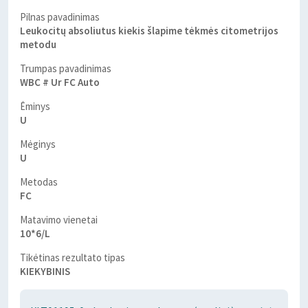
Pilnas pavadinimas
Leukocitų absoliutus kiekis šlapime tėkmės citometrijos
metodu
Trumpas pavadinimas
WBC # Ur FC Auto
Ėminys
U
Mėginys
U
Metodas
FC
Matavimo vienetai
10*6/L
Tikėtinas rezultato tipas
KIEKYBINIS