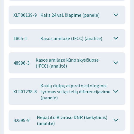
XLT00139-9
Kalis 24 val. šlapime (panelė)
1805-1
Kasos amilazė (IFCC) (analitė)
Kasos amilazė kūno skysčiuose
48996-3
(IFCC) (analitė)
Kaulų čiulpų aspirato citologinis
XLT01238-8
tyrimas su ląstelių diferencijavimu
(panelė)
Hepatito B viruso DNR (kiekybinis)
42595-9
(analitė)