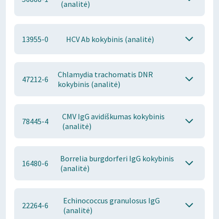
(analitė)
13955-0
HCV Ab kokybinis (analitė)
Chlamydia trachomatis DNR
47212-6
kokybinis (analitė)
CMV IgG avidiškumas kokybinis
78445-4
(analitė)
Borrelia burgdorferi IgG kokybinis
16480-6
(analitė)
Echinococcus granulosus IgG
22264-6
(analitė)