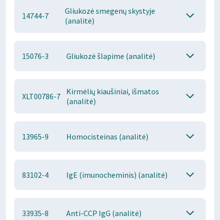
Gliukozė smegenų skystyje
14744-7
(analitė)
15076-3
Gliukozė šlapime (analitė)
Kirmėlių kiaušiniai, išmatos
XLT00786-7
(analitė)
13965-9
Homocisteinas (analitė)
83102-4
IgE (imunocheminis) (analitė)
33935-8
Anti-CCP IgG (analitė)