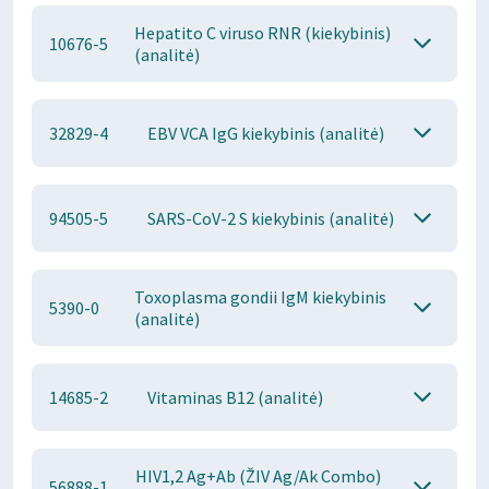
Hepatito C viruso RNR (kiekybinis)
10676-5
(analitė)
32829-4
EBV VCA IgG kiekybinis (analitė)
94505-5
SARS-CoV-2 S kiekybinis (analitė)
Toxoplasma gondii IgM kiekybinis
5390-0
(analitė)
14685-2
Vitaminas B12 (analitė)
HIV1,2 Ag+Ab (ŽIV Ag/Ak Combo)
56888-1