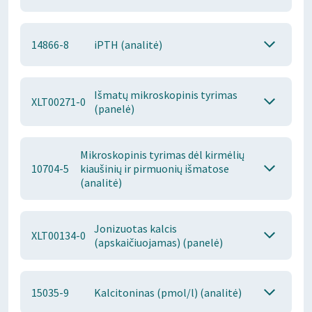
14866-8
iPTH (analitė)
Išmatų mikroskopinis tyrimas
XLT00271-0
(panelė)
Mikroskopinis tyrimas dėl kirmėlių
10704-5
kiaušinių ir pirmuonių išmatose
(analitė)
Jonizuotas kalcis
XLT00134-0
(apskaičiuojamas) (panelė)
15035-9
Kalcitoninas (pmol/l) (analitė)