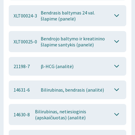
Bendrasis baltymas 24 val.
XLT00024-3
šlapime (panelė)
Bendrojo baltymo ir kreatinino
XLT00025-0
šlapime santykis (panelė)
21198-7
β-HCG (analitė)
14631-6
Bilirubinas, bendrasis (analitė)
Bilirubinas, netiesioginis
14630-8
(apskaičiuotas) (analitė)