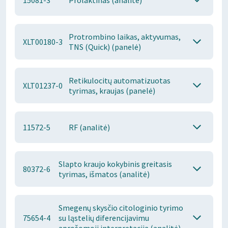
15081-3
Prolaktinas (analitė)
Protrombino laikas, aktyvumas,
XLT00180-3
TNS (Quick) (panelė)
Retikulocitų automatizuotas
XLT01237-0
tyrimas, kraujas (panelė)
11572-5
RF (analitė)
Slapto kraujo kokybinis greitasis
80372-6
tyrimas, išmatos (analitė)
Smegenų skysčio citologinio tyrimo
75654-4
su ląstelių diferencijavimu