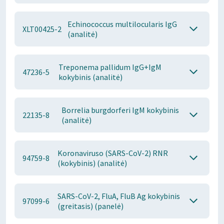
Echinococcus multilocularis IgG
XLT00425-2
(analitė)
Treponema pallidum IgG+IgM
47236-5
kokybinis (analitė)
Borrelia burgdorferi IgM kokybinis
22135-8
(analitė)
Koronaviruso (SARS-CoV-2) RNR
94759-8
(kokybinis) (analitė)
SARS-CoV-2, FluA, FluB Ag kokybinis
97099-6
(greitasis) (panelė)