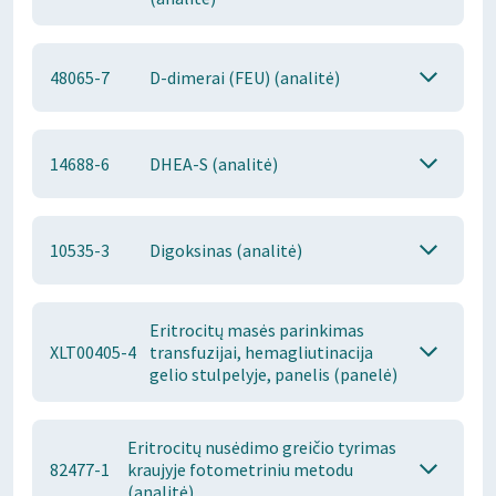
48065-7
D-dimerai (FEU) (analitė)
14688-6
DHEA-S (analitė)
10535-3
Digoksinas (analitė)
Eritrocitų masės parinkimas
XLT00405-4
transfuzijai, hemagliutinacija
gelio stulpelyje, panelis (panelė)
Eritrocitų nusėdimo greičio tyrimas
82477-1
kraujyje fotometriniu metodu
(analitė)