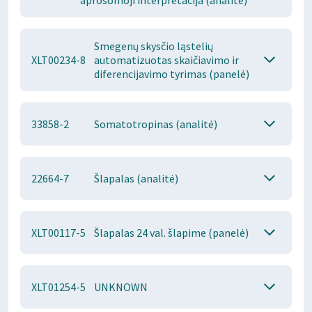
aprošomoji interpretacija (analitė)
Smegenų skysčio ląstelių
XLT00234-8
automatizuotas skaičiavimo ir
diferencijavimo tyrimas (panelė)
33858-2
Somatotropinas (analitė)
22664-7
Šlapalas (analitė)
XLT00117-5
Šlapalas 24 val. šlapime (panelė)
XLT01254-5
UNKNOWN