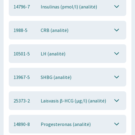
14796-7
Insulinas (pmol/l) (analitė)
1988-5
CRB (analitė)
10501-5
LH (analitė)
13967-5
SHBG (analitė)
25373-2
Laisvasis β-HCG (µg/l) (analitė)
14890-8
Progesteronas (analitė)