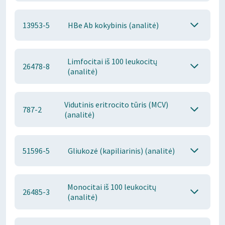
13953-5
HBe Ab kokybinis (analitė)
Limfocitai iš 100 leukocitų
26478-8
(analitė)
Vidutinis eritrocito tūris (MCV)
787-2
(analitė)
51596-5
Gliukozė (kapiliarinis) (analitė)
Monocitai iš 100 leukocitų
26485-3
(analitė)