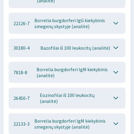
(analitė)
Borrelia burgdorferi IgG kiekybinis
22126-7
smegenų skystyje (analitė)
30180-4
Bazofilai iš 100 leukocitų (analitė)
Borrelia burgdorferi IgM kiekybinis
7818-8
(analitė)
Eozinofilai iš 100 leukocitų
26450-7
(analitė)
Borrelia burgdorferi IgM kiekybinis
22133-3
smegenų skystyje (analitė)