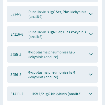
Rubella virus IgG Ser, Plas kiekybinis
5334-8
(analitė)
Rubella virus IgM Ser, Plas kokybinis
24116-6
(analitė)
Mycoplasma pneumoniae IgG
5255-5
kiekybinis (analitė)
Mycoplasma pneumoniae IgM
5256-3
kiekybinis (analitė)
31411-2
HSV 1/2 IgG kiekybinis (analitė)