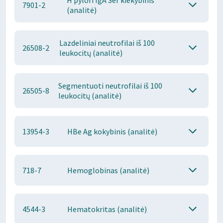
H pylori IgA Ser kiekybinis
7901-2
(analitė)
Lazdeliniai neutrofilai iš 100
26508-2
leukocitų (analitė)
Segmentuoti neutrofilai iš 100
26505-8
leukocitų (analitė)
13954-3
HBe Ag kokybinis (analitė)
718-7
Hemoglobinas (analitė)
4544-3
Hematokritas (analitė)