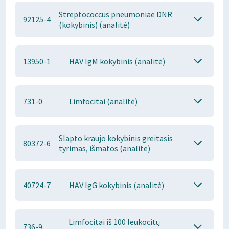
Streptococcus pneumoniae DNR
92125-4
(kokybinis) (analitė)
13950-1
HAV IgM kokybinis (analitė)
731-0
Limfocitai (analitė)
Slapto kraujo kokybinis greitasis
80372-6
tyrimas, išmatos (analitė)
40724-7
HAV IgG kokybinis (analitė)
Limfocitai iš 100 leukocitų
736-9