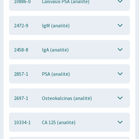
10886-0
Laisvasis PSA (analitė)
2472-9
IgM (analitė)
2458-8
IgA (analitė)
2857-1
PSA (analitė)
2697-1
Osteokalcinas (analitė)
10334-1
CA 125 (analitė)