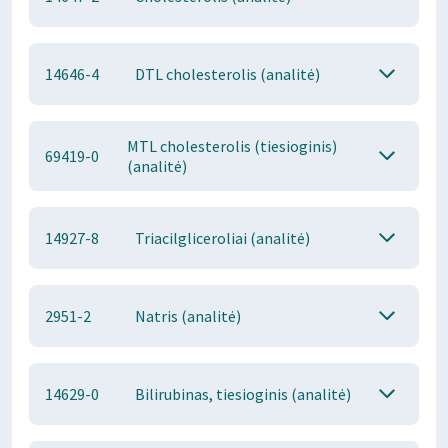
14646-4
DTL cholesterolis (analitė)
MTL cholesterolis (tiesioginis)
69419-0
(analitė)
14927-8
Triacilgliceroliai (analitė)
2951-2
Natris (analitė)
14629-0
Bilirubinas, tiesioginis (analitė)