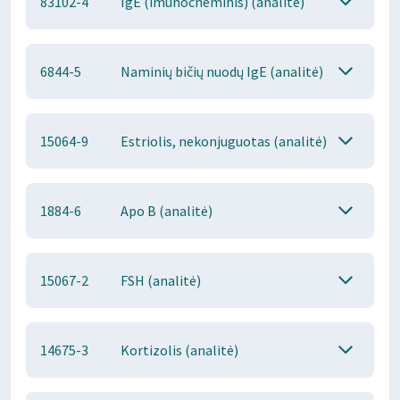
83102-4
IgE (imunocheminis) (analitė)
6844-5
Naminių bičių nuodų IgE (analitė)
15064-9
Estriolis, nekonjuguotas (analitė)
1884-6
Apo B (analitė)
15067-2
FSH (analitė)
14675-3
Kortizolis (analitė)