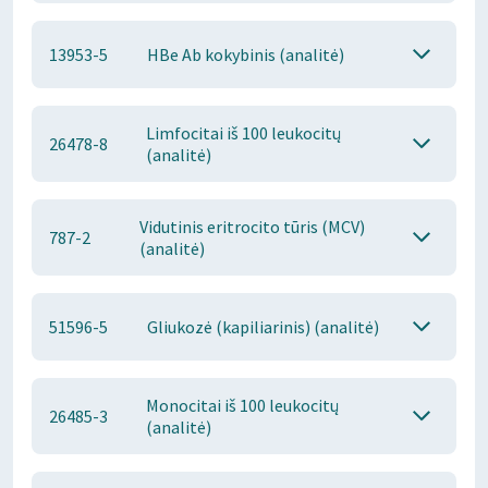
13953-5
HBe Ab kokybinis (analitė)
Limfocitai iš 100 leukocitų
26478-8
(analitė)
Vidutinis eritrocito tūris (MCV)
787-2
(analitė)
51596-5
Gliukozė (kapiliarinis) (analitė)
Monocitai iš 100 leukocitų
26485-3
(analitė)