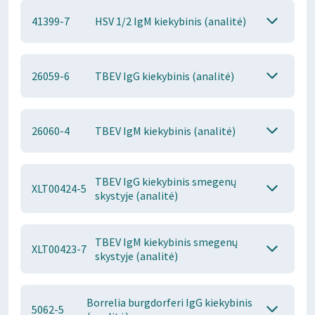
41399-7
HSV 1/2 IgM kiekybinis (analitė)
26059-6
TBEV IgG kiekybinis (analitė)
26060-4
TBEV IgM kiekybinis (analitė)
TBEV IgG kiekybinis smegenų
XLT00424-5
skystyje (analitė)
TBEV IgM kiekybinis smegenų
XLT00423-7
skystyje (analitė)
Borrelia burgdorferi IgG kiekybinis
5062-5