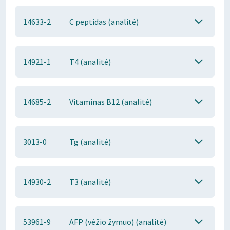
14633-2
C peptidas (analitė)
14921-1
T4 (analitė)
14685-2
Vitaminas B12 (analitė)
3013-0
Tg (analitė)
14930-2
T3 (analitė)
53961-9
AFP (vėžio žymuo) (analitė)