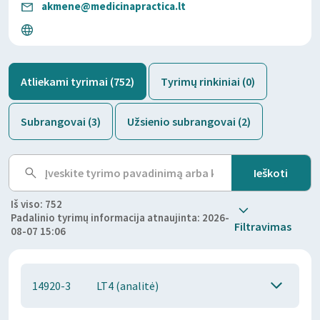
akmene@medicinapractica.lt
Atliekami tyrimai (752)
Tyrimų rinkiniai (0)
Subrangovai (3)
Užsienio subrangovai (2)
Iš viso: 752
Padalinio tyrimų informacija atnaujinta: 2026-
Filtravimas
08-07 15:06
14920-3
LT4 (analitė)