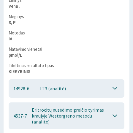
Ėminys
VenBl
Mėginys
S, P
Metodas
IA
Matavimo vienetai
pmol/L
Tikėtinas rezultato tipas
KIEKYBINIS
14928-6
LT3 (analitė)
Eritrocitų nusėdimo greičio tyrimas
4537-7
kraujyje Westergreno metodu
(analitė)