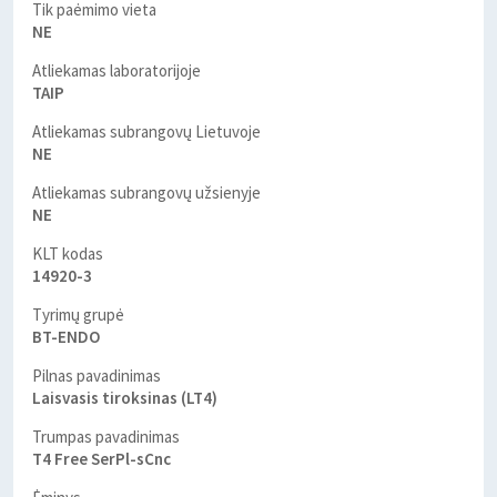
Tik paėmimo vieta
NE
Atliekamas laboratorijoje
TAIP
Atliekamas subrangovų Lietuvoje
NE
Atliekamas subrangovų užsienyje
NE
KLT kodas
14920-3
Tyrimų grupė
BT-ENDO
Pilnas pavadinimas
Laisvasis tiroksinas (LT4)
Trumpas pavadinimas
T4 Free SerPl-sCnc