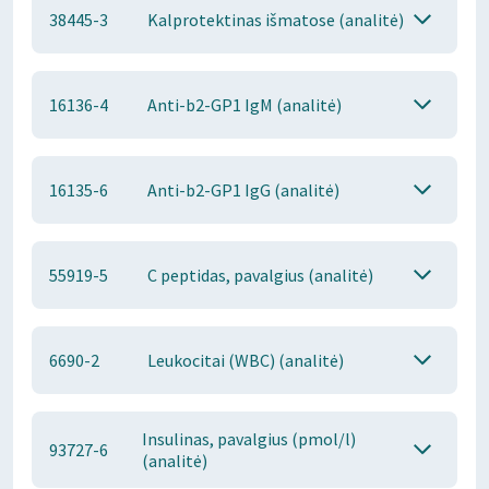
38445-3
Kalprotektinas išmatose (analitė)
16136-4
Anti-b2-GP1 IgM (analitė)
16135-6
Anti-b2-GP1 IgG (analitė)
55919-5
C peptidas, pavalgius (analitė)
6690-2
Leukocitai (WBC) (analitė)
Insulinas, pavalgius (pmol/l)
93727-6
(analitė)