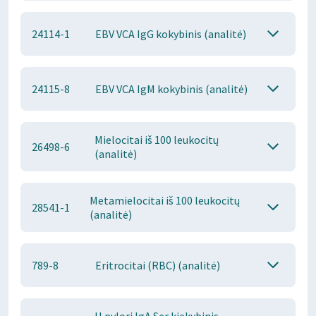
24114-1
EBV VCA IgG kokybinis (analitė)
24115-8
EBV VCA IgM kokybinis (analitė)
Mielocitai iš 100 leukocitų
26498-6
(analitė)
Metamielocitai iš 100 leukocitų
28541-1
(analitė)
789-8
Eritrocitai (RBC) (analitė)