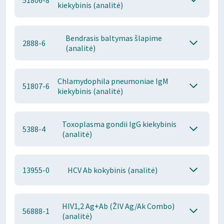
51806-8
kiekybinis (analitė)
Bendrasis baltymas šlapime
2888-6
(analitė)
Chlamydophila pneumoniae IgM
51807-6
kiekybinis (analitė)
Toxoplasma gondii IgG kiekybinis
5388-4
(analitė)
13955-0
HCV Ab kokybinis (analitė)
HIV1,2 Ag+Ab (ŽIV Ag/Ak Combo)
56888-1
(analitė)