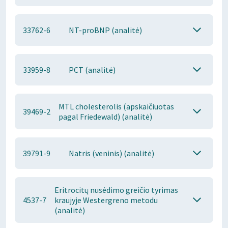
33762-6
NT-proBNP (analitė)
33959-8
PCT (analitė)
MTL cholesterolis (apskaičiuotas
39469-2
pagal Friedewald) (analitė)
39791-9
Natris (veninis) (analitė)
Eritrocitų nusėdimo greičio tyrimas
4537-7
kraujyje Westergreno metodu
(analitė)