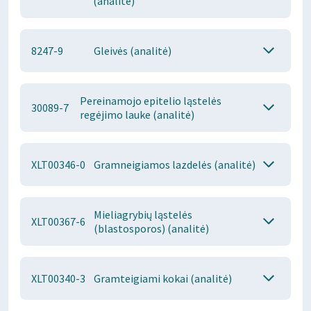
(analitė)
8247-9
Gleivės (analitė)
Pereinamojo epitelio ląstelės
30089-7
regėjimo lauke (analitė)
XLT00346-0
Gramneigiamos lazdelės (analitė)
Mieliagrybių ląstelės
XLT00367-6
(blastosporos) (analitė)
XLT00340-3
Gramteigiami kokai (analitė)