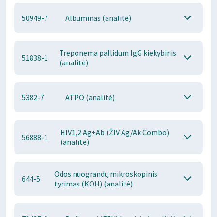
50949-7
Albuminas (analitė)
Treponema pallidum IgG kiekybinis
51838-1
(analitė)
5382-7
ATPO (analitė)
HIV1,2 Ag+Ab (ŽIV Ag/Ak Combo)
56888-1
(analitė)
Odos nuograndų mikroskopinis
644-5
tyrimas (KOH) (analitė)