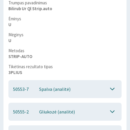
Trumpas pavadinimas
Bilirub Ur Ql Strip.auto
Ėminys
U
Mėginys
U
Metodas
STRIP-AUTO
Tikėtinas rezultato tipas
3PLIUS
50553-7
Spalva (analitė)
50555-2
Gliukozė (analitė)