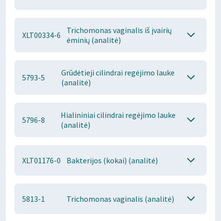
Trichomonas vaginalis iš įvairių
XLT00334-6
ėminių (analitė)
Grūdėtieji cilindrai regėjimo lauke
5793-5
(analitė)
Hialininiai cilindrai regėjimo lauke
5796-8
(analitė)
XLT01176-0
Bakterijos (kokai) (analitė)
5813-1
Trichomonas vaginalis (analitė)