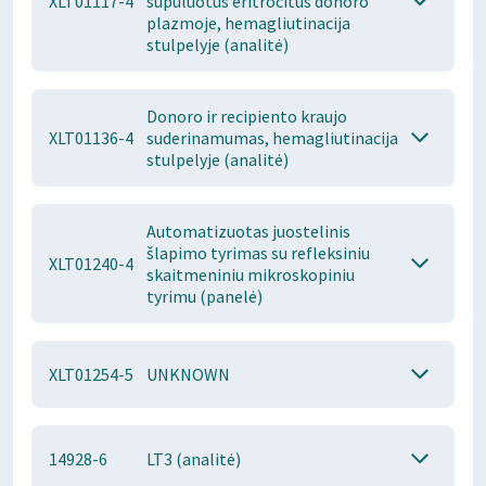
XLT01117-4
supuluotus eritrocitus donoro
plazmoje, hemagliutinacija
stulpelyje (analitė)
Donoro ir recipiento kraujo
XLT01136-4
suderinamumas, hemagliutinacija
stulpelyje (analitė)
Automatizuotas juostelinis
šlapimo tyrimas su refleksiniu
XLT01240-4
skaitmeniniu mikroskopiniu
tyrimu (panelė)
XLT01254-5
UNKNOWN
14928-6
LT3 (analitė)