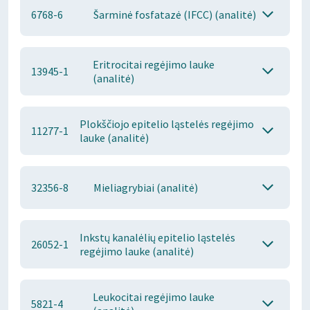
6768-6
Šarminė fosfatazė (IFCC) (analitė)
Eritrocitai regėjimo lauke
13945-1
(analitė)
Plokščiojo epitelio ląstelės regėjimo
11277-1
lauke (analitė)
32356-8
Mieliagrybiai (analitė)
Inkstų kanalėlių epitelio ląstelės
26052-1
regėjimo lauke (analitė)
Leukocitai regėjimo lauke
5821-4