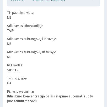
Tik paėmimo vieta
NE
Atliekamas laboratorijoje
TAIP
Atliekamas subrangovų Lietuvoje
NE
Atliekamas subrangovų užsienyje
NE
KLT kodas
50551-1
Tyrimų grupė
UA
Pilnas pavadinimas
Bilirubino koncentracija balais šlapime automatizuotu
juosteliniu metodu