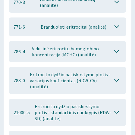
770-8
(analitė)
771-6
Branduolėti eritrocitai (analitė)
Vidutinė eritrocitų hemoglobino
786-4
koncentracija (MCHC) (analitė)
Eritrocito dydžio pasiskirstymo plotis -
788-0
variacijos koeficientas (RDW-CV)
(analitė)
Eritrocito dydžio pasiskirstymo
21000-5
plotis - standartinis nuokrypis (RDW-
SD) (analitė)