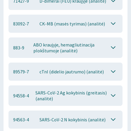
71427-9
D-dimerai (FEU) kraujyje (analitė)
83092-7
CK-MB (masės tyrimas) (analitė)
ABO kraujyje, hemagliutinacija
883-9
plokštumoje (analitė)
89579-7
cTnI (didelio jautrumo) (analitė)
SARS-CoV-2 Ag kokybinis (greitasis)
94558-4
(analitė)
94563-4
SARS-CoV-2 N kokybinis (analitė)