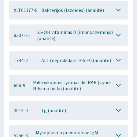
XLT01177-8
Bakterijos (lazdelės) (analitė)
25-OH vitaminas D (imunocheminis)
83071-1
(analitė)
1744-2
ALT (nepridedant P-5-P) (analitė)
Mikroskopinis tyrimas dėl RAB (Cylio-
656-9
Nilseno būdu) (analitė)
3013-0
Tg (analitė)
Mycoplasma pneumoniae IgM
5256-3