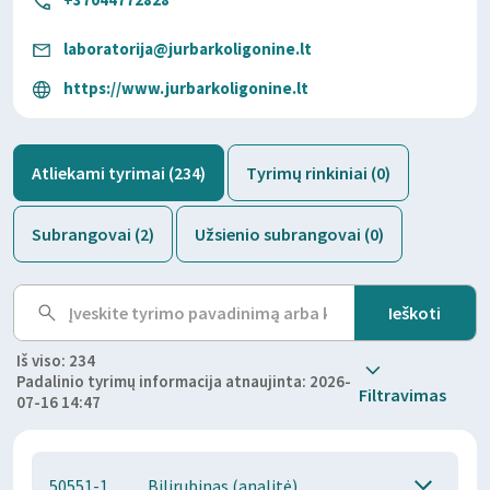
laboratorija@jurbarkoligonine.lt
https://www.jurbarkoligonine.lt
Atliekami tyrimai (234)
Tyrimų rinkiniai (0)
Subrangovai (2)
Užsienio subrangovai (0)
Iš viso: 234
Padalinio tyrimų informacija atnaujinta: 2026-
Filtravimas
07-16 14:47
50551-1
Bilirubinas (analitė)