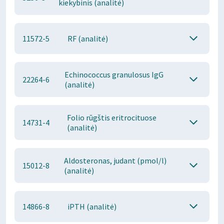
kiekybinis (analitė)
11572-5
RF (analitė)
Echinococcus granulosus IgG
22264-6
(analitė)
Folio rūgštis eritrocituose
14731-4
(analitė)
Aldosteronas, judant (pmol/l)
15012-8
(analitė)
14866-8
iPTH (analitė)