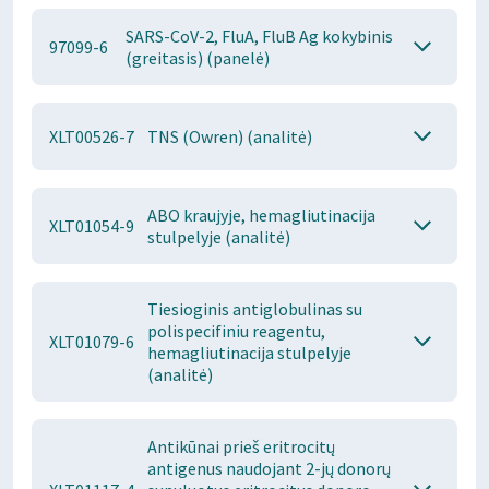
SARS-CoV-2, FluA, FluB Ag kokybinis
97099-6
(greitasis) (panelė)
XLT00526-7
TNS (Owren) (analitė)
ABO kraujyje, hemagliutinacija
XLT01054-9
stulpelyje (analitė)
Tiesioginis antiglobulinas su
polispecifiniu reagentu,
XLT01079-6
hemagliutinacija stulpelyje
(analitė)
Antikūnai prieš eritrocitų
antigenus naudojant 2-jų donorų