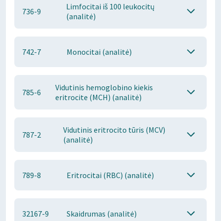
Limfocitai iš 100 leukocitų
736-9
(analitė)
742-7
Monocitai (analitė)
Vidutinis hemoglobino kiekis
785-6
eritrocite (MCH) (analitė)
Vidutinis eritrocito tūris (MCV)
787-2
(analitė)
789-8
Eritrocitai (RBC) (analitė)
32167-9
Skaidrumas (analitė)