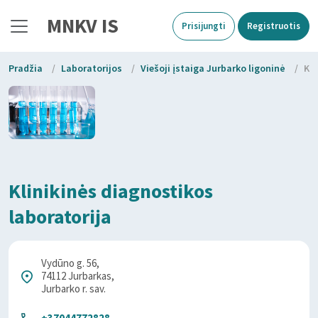
MNKV IS
Prisijungti
Registruotis
Pradžia
/
Laboratorijos
/
Viešoji įstaiga Jurbarko ligoninė
/
Kli
Klinikinės diagnostikos
laboratorija
Vydūno g. 56,
74112 Jurbarkas,
Jurbarko r. sav.
+37044772828