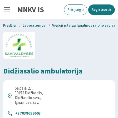
MNKV IS
Prisijungti
Registruotis
Pradžia
/
Laboratorijos
/
Viešoji įstaiga Ignalinos rajono saviva
Didžiasalio ambulatorija
Salos g. 23,
30152 Didžiasalis,
Didžiasalio sen.,
Ignalinos r. sav.
+37038659603