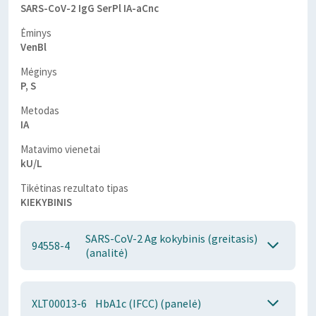
SARS-CoV-2 IgG SerPl IA-aCnc
Ėminys
VenBl
Mėginys
P, S
Metodas
IA
Matavimo vienetai
kU/L
Tikėtinas rezultato tipas
KIEKYBINIS
SARS-CoV-2 Ag kokybinis (greitasis)
94558-4
(analitė)
XLT00013-6
HbA1c (IFCC) (panelė)