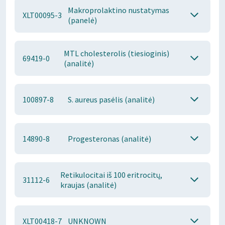
Makroprolaktino nustatymas
XLT00095-3
(panelė)
MTL cholesterolis (tiesioginis)
69419-0
(analitė)
100897-8
S. aureus pasėlis (analitė)
14890-8
Progesteronas (analitė)
Retikulocitai iš 100 eritrocitų,
31112-6
kraujas (analitė)
XLT00418-7
UNKNOWN