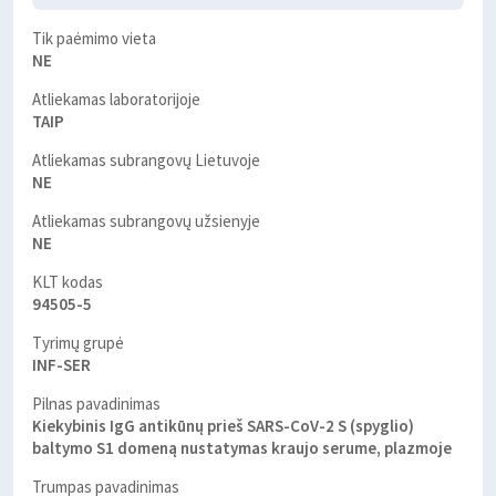
Tik paėmimo vieta
NE
Atliekamas laboratorijoje
TAIP
Atliekamas subrangovų Lietuvoje
NE
Atliekamas subrangovų užsienyje
NE
KLT kodas
94505-5
Tyrimų grupė
INF-SER
Pilnas pavadinimas
Kiekybinis IgG antikūnų prieš SARS-CoV-2 S (spyglio)
baltymo S1 domeną nustatymas kraujo serume, plazmoje
Trumpas pavadinimas