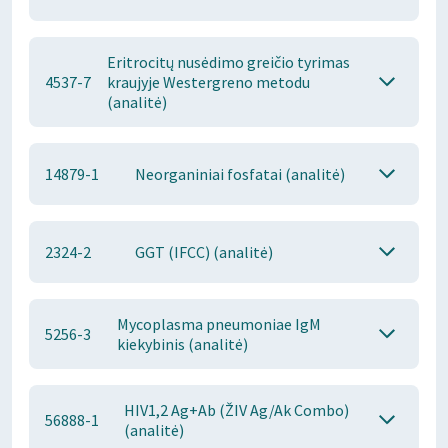
Eritrocitų nusėdimo greičio tyrimas
4537-7
kraujyje Westergreno metodu
(analitė)
14879-1
Neorganiniai fosfatai (analitė)
2324-2
GGT (IFCC) (analitė)
Mycoplasma pneumoniae IgM
5256-3
kiekybinis (analitė)
HIV1,2 Ag+Ab (ŽIV Ag/Ak Combo)
56888-1
(analitė)