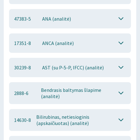
47383-5
ANA (analitė)
17351-8
ANCA (analitė)
30239-8
AST (su P-5-P, IFCC) (analitė)
Bendrasis baltymas šlapime
2888-6
(analitė)
Bilirubinas, netiesioginis
14630-8
(apskaičiuotas) (analitė)