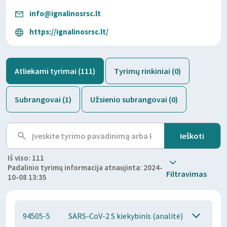
info@ignalinosrsc.lt
https://ignalinosrsc.lt/
Atliekami tyrimai (111)
Tyrimų rinkiniai (0)
Subrangovai (1)
Užsienio subrangovai (0)
Iš viso: 111
Padalinio tyrimų informacija atnaujinta: 2024-
Filtravimas
10-08 13:35
94505-5
SARS-CoV-2 S kiekybinis (analitė)