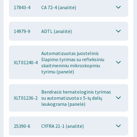
17843-4
CA 72-4 (analitė)
14979-9
ADTL (analitė)
Automatizuotas juostelinis
šlapimo tyrimas su refleksiniu
XLT01240-4
skaitmeniniu mikroskopiniu
tyrimu (panelė)
Bendrasis hematologinis tyrimas
XLT01236-2
su automatizuota ≥ 5-ių dalių
leukograma (panelė)
25390-6
CYFRA 21-1 (analitė)