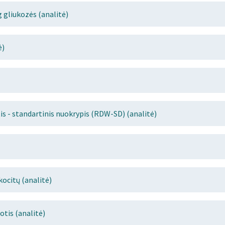
g gliukozės (analitė)
ė)
is - standartinis nuokrypis (RDW-SD) (analitė)
kocitų (analitė)
tis (analitė)