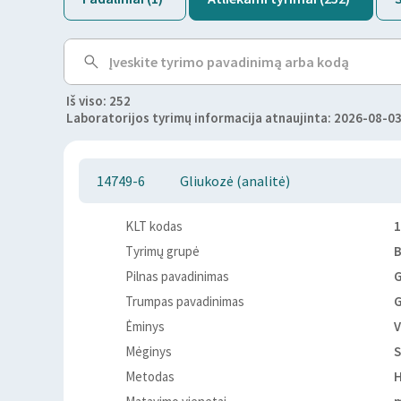
Iš viso: 252
Laboratorijos tyrimų informacija atnaujinta: 2026-08-03
14749-6
Gliukozė (analitė)
KLT kodas
1
Tyrimų grupė
Pilnas pavadinimas
G
Trumpas pavadinimas
G
Ėminys
V
Mėginys
S
Metodas
H