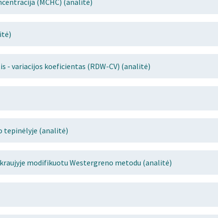
centracija (MCHC) (analitė)
itė)
is - variacijos koeficientas (RDW-CV) (analitė)
 tepinėlyje (analitė)
s kraujyje modifikuotu Westergreno metodu (analitė)