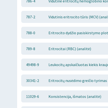
786-4
Vidutinė eritrocitų hemoglobino kon
787-2
Vidutinis eritrocito tūris (MCV) (anal
788-0
Eritrocito dydžio pasiskirstymo plot
789-8
Eritrocitai (RBC) (analitė)
49498-9
Leukocitų apskaičiuotas kiekis kraujo
30341-2
Eritrocitų nusėdimo greičio tyrima
11029-6
Konsistencija, išmatos (analitė)