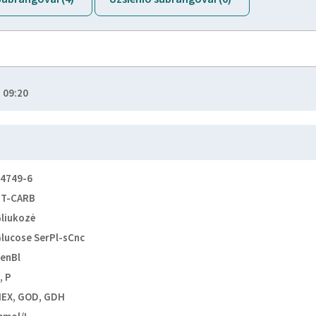
 09:20
4749-6
BT-CARB
liukozė
lucose SerPl-sCnc
enBl
, P
EX, GOD, GDH