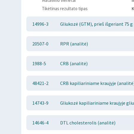
Matavimo vienetai
Tikėtinas rezultato tipas
K
14996-3
Gliukozė (GTM), prieš išgeriant 75 g
20507-0
RPR (analitė)
1988-5
CRB (analitė)
48421-2
CRB kapiliariniame kraujyje (analitė
14743-9
Gliukozė kapiliariniame kraujyje gli
14646-4
DTL cholesterolis (analitė)