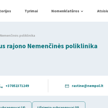
orijos
Tyrimai
Nomenklatūros
Atsisi
o Nemenčinės poliklinika
iaus rajono Nemenčinės poliklinika
+37052371249
rastine@nempol.lt
Subrangovai (4)
Užsienio subrangovai (0)