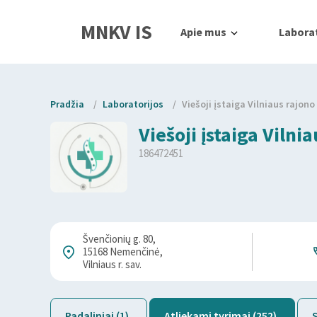
MNKV IS
Apie mus
Laborat
Pradžia
/
Laboratorijos
/
Viešoji įstaiga Vilniaus rajon
Viešoji įstaiga Viln
186472451
Švenčionių g. 80,
15168 Nemenčinė,
Vilniaus r. sav.
Padaliniai (1)
Atliekami tyrimai (252)