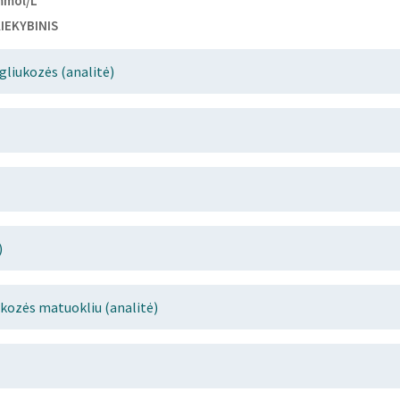
mmol/L
IEKYBINIS
 gliukozės (analitė)
)
ukozės matuokliu (analitė)