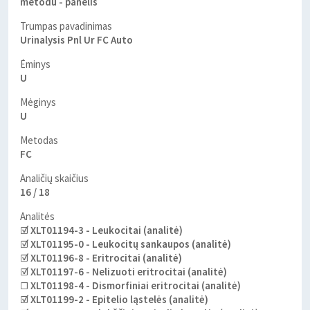
metodu - panelis
Trumpas pavadinimas
Urinalysis Pnl Ur FC Auto
Ėminys
U
Mėginys
U
Metodas
FC
Analičių skaičius
16 / 18
Analitės
☑ XLT01194-3 - Leukocitai (analitė)
☑ XLT01195-0 - Leukocitų sankaupos (analitė)
☑ XLT01196-8 - Eritrocitai (analitė)
☑ XLT01197-6 - Nelizuoti eritrocitai (analitė)
☐ XLT01198-4 - Dismorfiniai eritrocitai (analitė)
☑ XLT01199-2 - Epitelio ląstelės (analitė)