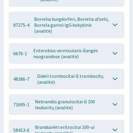
Borrelia burgdorferi, Borrelia afzelii,
87275-4
Borrela garinii IgG kokybinis
(analitė)
Enterobius vermicularis išangės
6676-1
nuograndose (analitė)
Dideli trombocitai iš trombocitų
48386-7
(analitė)
Nebrandūs granulocitai iš 100
71695-1
leukocitų (analitė)
Branduolėti eritrocitai 100-ui
58413-6