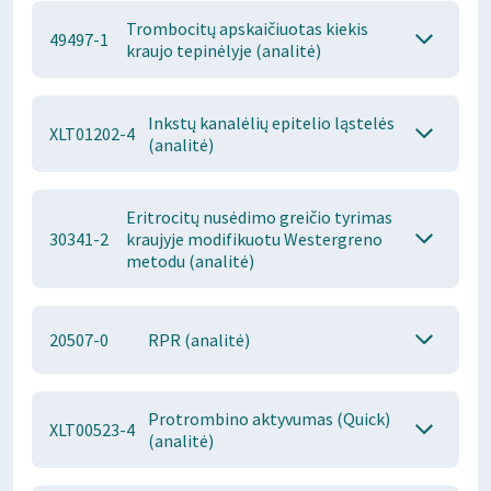
Trombocitų apskaičiuotas kiekis
49497-1
kraujo tepinėlyje (analitė)
Inkstų kanalėlių epitelio ląstelės
XLT01202-4
(analitė)
Eritrocitų nusėdimo greičio tyrimas
30341-2
kraujyje modifikuotu Westergreno
metodu (analitė)
20507-0
RPR (analitė)
Protrombino aktyvumas (Quick)
XLT00523-4
(analitė)