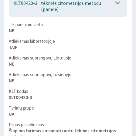
XLT00420-3
tėkmės citometrijos metodu
(panelė)
Tik paėmimo vieta
NE
Atliekamas laboratorijoje
TAIP
Atliekamas subrangovų Lietuvoje
NE
Atliekamas subrangovų užsienyje
NE
KLT kodas
XLT00420-3
Tyrimų grupė
UA
Pilnas pavadinimas
Šlapimo tyrimas automatizuotu tėkmės citometrijos