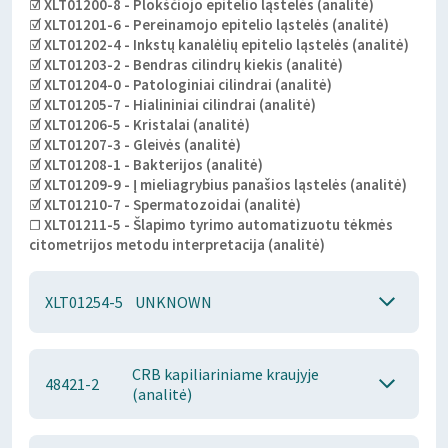
☑ XLT01200-8 - Plokščiojo epitelio ląstelės (analitė)
☑ XLT01201-6 - Pereinamojo epitelio ląstelės (analitė)
☑ XLT01202-4 - Inkstų kanalėlių epitelio ląstelės (analitė)
☑ XLT01203-2 - Bendras cilindrų kiekis (analitė)
☑ XLT01204-0 - Patologiniai cilindrai (analitė)
☑ XLT01205-7 - Hialininiai cilindrai (analitė)
☑ XLT01206-5 - Kristalai (analitė)
☑ XLT01207-3 - Gleivės (analitė)
☑ XLT01208-1 - Bakterijos (analitė)
☑ XLT01209-9 - Į mieliagrybius panašios ląstelės (analitė)
☑ XLT01210-7 - Spermatozoidai (analitė)
☐ XLT01211-5 - Šlapimo tyrimo automatizuotu tėkmės
citometrijos metodu interpretacija (analitė)
XLT01254-5
UNKNOWN
CRB kapiliariniame kraujyje
48421-2
(analitė)