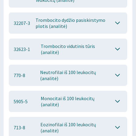
leukocitų (analitė)
Trombocito dydžio pasiskirstymo
32207-3
plotis (analitė)
Trombocito vidutinis tūris
32623-1
(analitė)
Neutrofilai iš 100 leukocitų
770-8
(analitė)
Monocitai iš 100 leukocitų
5905-5
(analitė)
Eozinofilai iš 100 leukocitų
713-8
(analitė)