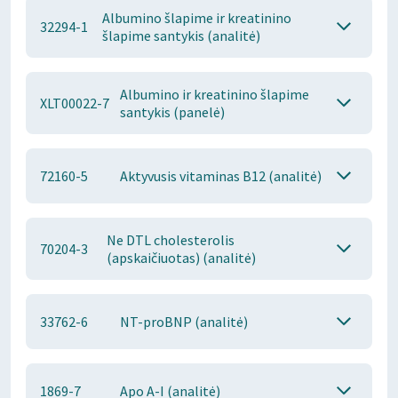
Albumino šlapime ir kreatinino
32294-1
šlapime santykis (analitė)
Albumino ir kreatinino šlapime
XLT00022-7
santykis (panelė)
72160-5
Aktyvusis vitaminas B12 (analitė)
Ne DTL cholesterolis
70204-3
(apskaičiuotas) (analitė)
33762-6
NT-proBNP (analitė)
1869-7
Apo A-I (analitė)