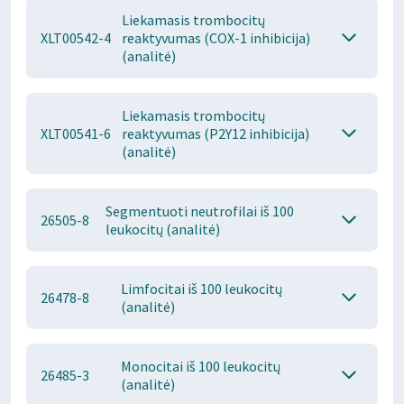
Liekamasis trombocitų
XLT00542-4
reaktyvumas (COX-1 inhibicija)
(analitė)
Liekamasis trombocitų
XLT00541-6
reaktyvumas (P2Y12 inhibicija)
(analitė)
Segmentuoti neutrofilai iš 100
26505-8
leukocitų (analitė)
Limfocitai iš 100 leukocitų
26478-8
(analitė)
Monocitai iš 100 leukocitų
26485-3
(analitė)