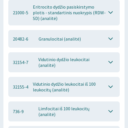
Eritrocito dydžio pasiskirstymo
21000-5
plotis - standartinis nuokrypis (RDW-
SD) (analitė)
20482-6
Granulocitai (analitė)
Vidutinio dydžio leukocitai
32154-7
(analitė)
Vidutinio dydžio leukocitai iš 100
32155-4
leukocitų (analitė)
Limfocitai iš 100 leukocitų
736-9
(analitė)