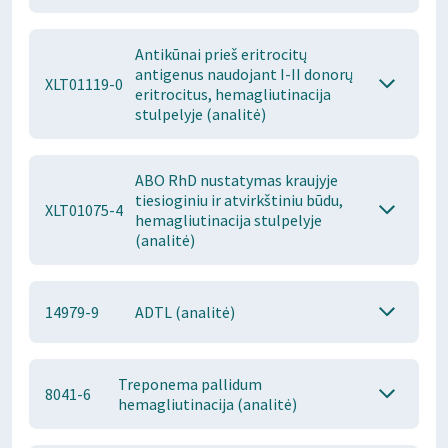
Antikūnai prieš eritrocitų
antigenus naudojant I-II donorų
XLT01119-0
eritrocitus, hemagliutinacija
stulpelyje (analitė)
ABO RhD nustatymas kraujyje
tiesioginiu ir atvirkštiniu būdu,
XLT01075-4
hemagliutinacija stulpelyje
(analitė)
14979-9
ADTL (analitė)
Treponema pallidum
8041-6
hemagliutinacija (analitė)