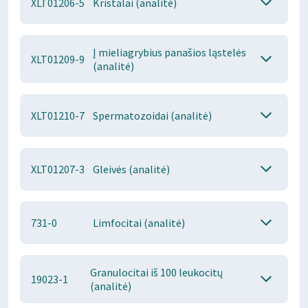
XLT01206-5
Kristalai (analitė)
Į mieliagrybius panašios ląstelės
XLT01209-9
(analitė)
XLT01210-7
Spermatozoidai (analitė)
XLT01207-3
Gleivės (analitė)
731-0
Limfocitai (analitė)
Granulocitai iš 100 leukocitų
19023-1
(analitė)