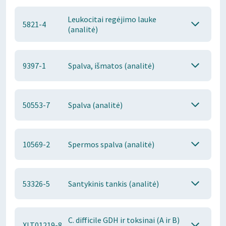
Leukocitai regėjimo lauke
5821-4
(analitė)
9397-1
Spalva, išmatos (analitė)
50553-7
Spalva (analitė)
10569-2
Spermos spalva (analitė)
53326-5
Santykinis tankis (analitė)
C. difficile GDH ir toksinai (A ir B)
XLT01219-8