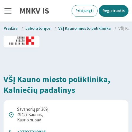
MNKV IS
Prisijungti
Registruotis
Pradžia
/
Laboratorijos
/
VšĮ Kauno miesto poliklinika
/
VŠĮ Kau
VŠĮ Kauno miesto poliklinika,
Kalniečių padalinys
Savanorių pr. 369,
49427 Kaunas,
Kauno m. sav.
+37037210016