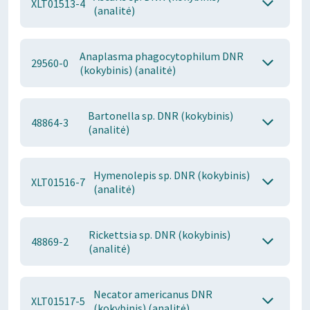
XLT01513-4
(analitė)
Anaplasma phagocytophilum DNR
29560-0
(kokybinis) (analitė)
Bartonella sp. DNR (kokybinis)
48864-3
(analitė)
Hymenolepis sp. DNR (kokybinis)
XLT01516-7
(analitė)
Rickettsia sp. DNR (kokybinis)
48869-2
(analitė)
Necator americanus DNR
XLT01517-5
(kokybinis) (analitė)