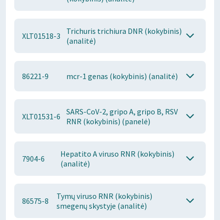
Trichuris trichiura DNR (kokybinis)
XLT01518-3
(analitė)
86221-9
mcr-1 genas (kokybinis) (analitė)
SARS-CoV-2, gripo A, gripo B, RSV
XLT01531-6
RNR (kokybinis) (panelė)
Hepatito A viruso RNR (kokybinis)
7904-6
(analitė)
Tymų viruso RNR (kokybinis)
86575-8
smegenų skystyje (analitė)