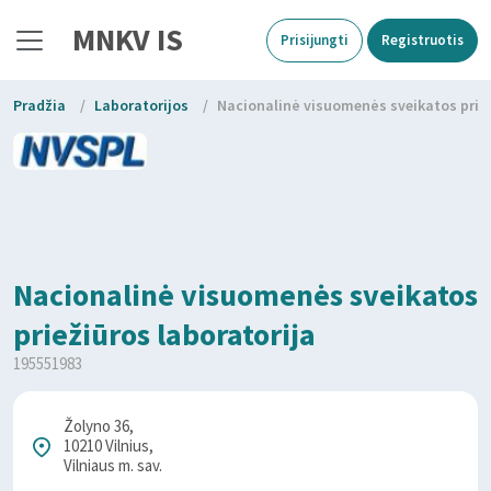
MNKV IS
Prisijungti
Registruotis
Pradžia
/
Laboratorijos
/
Nacionalinė visuomenės sveikatos priež
Nacionalinė visuomenės sveikatos
priežiūros laboratorija
195551983
Žolyno 36,
10210 Vilnius,
Vilniaus m. sav.