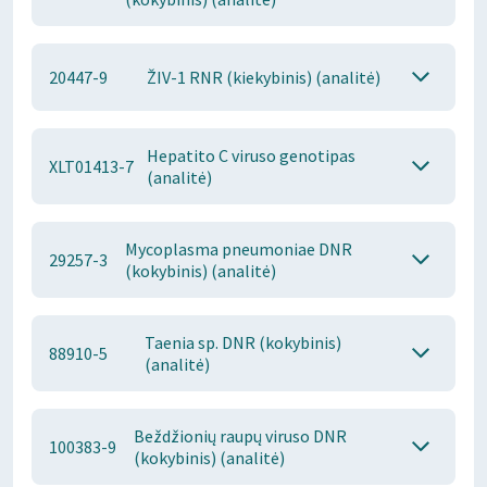
20447-9
ŽIV-1 RNR (kiekybinis) (analitė)
Hepatito C viruso genotipas
XLT01413-7
(analitė)
Mycoplasma pneumoniae DNR
29257-3
(kokybinis) (analitė)
Taenia sp. DNR (kokybinis)
88910-5
(analitė)
Beždžionių raupų viruso DNR
100383-9
(kokybinis) (analitė)