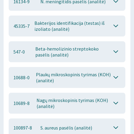
16134-9
N. meningitidis pasėlis (analitė)
Bakterijos identifikacija (testas) iš
45335-7
izoliato (analitė)
Beta-hemolizinio streptokoko
547-0
pasėlis (analitė)
Plaukų mikroskopinis tyrimas (KOH)
10688-0
(analitė)
Nagų mikroskopinis tyrimas (KOH)
10689-8
(analitė)
100897-8
S. aureus pasėlis (analitė)