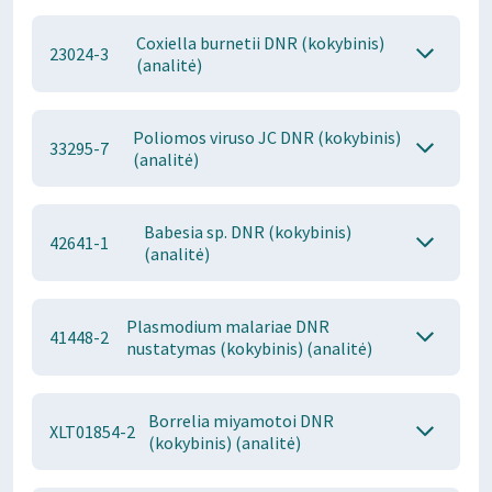
Coxiella burnetii DNR (kokybinis)
23024-3
(analitė)
Poliomos viruso JC DNR (kokybinis)
33295-7
(analitė)
Babesia sp. DNR (kokybinis)
42641-1
(analitė)
Plasmodium malariae DNR
41448-2
nustatymas (kokybinis) (analitė)
Borrelia miyamotoi DNR
XLT01854-2
(kokybinis) (analitė)