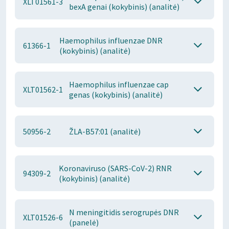
XLT01561-3
bexA genai (kokybinis) (analitė)
Haemophilus influenzae DNR
61366-1
(kokybinis) (analitė)
Haemophilus influenzae cap
XLT01562-1
genas (kokybinis) (analitė)
50956-2
ŽLA-B57:01 (analitė)
Koronaviruso (SARS-CoV-2) RNR
94309-2
(kokybinis) (analitė)
N meningitidis serogrupės DNR
XLT01526-6
(panelė)