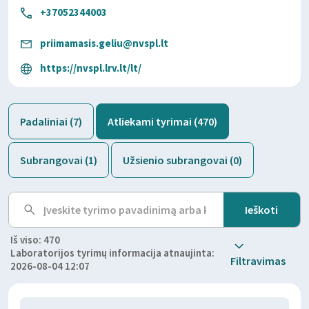
+37052344003
priimamasis.geliu@nvspl.lt
https://nvspl.lrv.lt/lt/
Padaliniai (7)
Atliekami tyrimai (470)
Subrangovai (1)
Užsienio subrangovai (0)
Iš viso: 470
Laboratorijos tyrimų informacija atnaujinta:
Filtravimas
2026-08-04 12:07