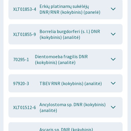
Erkių platinamų sukėlėjų
XLT01853-4
DNR/RNR (kokybinis) (panelė)
Borrelia burgdorferi (s. l.) DNR
XLT01855-9
(kokybinis) (analitė)
Dientomoeba fragilis DNR
70295-1
(kokybinis) (analitė)
97920-3
TBEV RNR (kokybinis) (analitė)
Ancylostoma sp. DNR (kokybinis)
XLT01512-6
(analitė)
Ascaris sp. DNR (kokybinis)