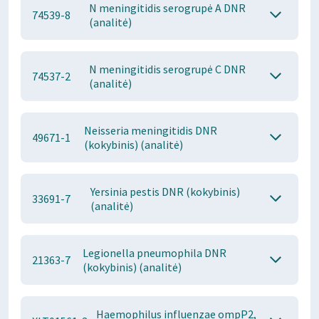
N meningitidis serogrupė A DNR
74539-8
(analitė)
N meningitidis serogrupė C DNR
74537-2
(analitė)
Neisseria meningitidis DNR
49671-1
(kokybinis) (analitė)
Yersinia pestis DNR (kokybinis)
33691-7
(analitė)
Legionella pneumophila DNR
21363-7
(kokybinis) (analitė)
Haemophilus influenzae ompP2,