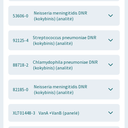
Neisseria meningitidis DNR
53606-0
(kokybinis) (analitė)
Streptococcus pneumoniae DNR
92125-4
(kokybinis) (analitė)
Chlamydophila pneumoniae DNR
88718-2
(kokybinis) (analitė)
Neisseria meningitidis DNR
82185-0
(kokybinis) (analitė)
XLT01448-3
VanA +VanB (panelė)