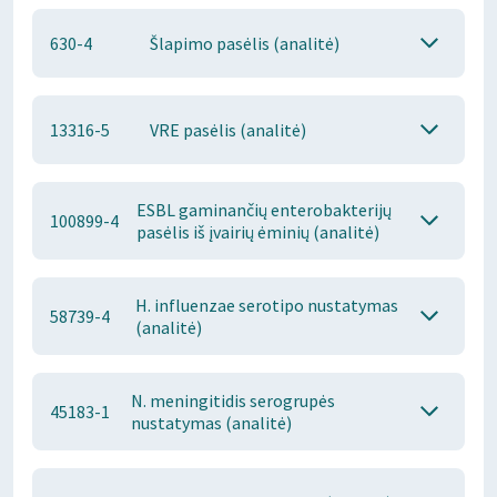
630-4
Šlapimo pasėlis (analitė)
13316-5
VRE pasėlis (analitė)
ESBL gaminančių enterobakterijų
100899-4
pasėlis iš įvairių ėminių (analitė)
H. influenzae serotipo nustatymas
58739-4
(analitė)
N. meningitidis serogrupės
45183-1
nustatymas (analitė)