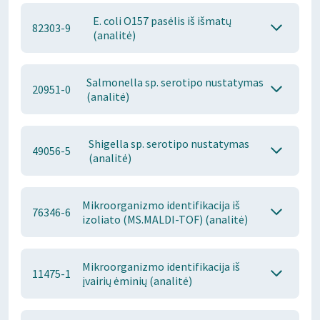
E. coli O157 pasėlis iš išmatų
82303-9
(analitė)
Salmonella sp. serotipo nustatymas
20951-0
(analitė)
Shigella sp. serotipo nustatymas
49056-5
(analitė)
Mikroorganizmo identifikacija iš
76346-6
izoliato (MS.MALDI-TOF) (analitė)
Mikroorganizmo identifikacija iš
11475-1
įvairių ėminių (analitė)