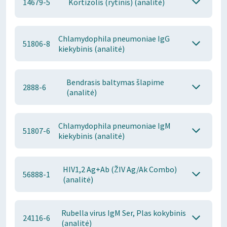
14679-5
Kortizolis (rytinis) (analitė)
Chlamydophila pneumoniae IgG
51806-8
kiekybinis (analitė)
Bendrasis baltymas šlapime
2888-6
(analitė)
Chlamydophila pneumoniae IgM
51807-6
kiekybinis (analitė)
HIV1,2 Ag+Ab (ŽIV Ag/Ak Combo)
56888-1
(analitė)
Rubella virus IgM Ser, Plas kokybinis
24116-6
(analitė)