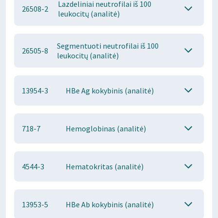
Lazdeliniai neutrofilai iš 100
26508-2
leukocitų (analitė)
Segmentuoti neutrofilai iš 100
26505-8
leukocitų (analitė)
13954-3
HBe Ag kokybinis (analitė)
718-7
Hemoglobinas (analitė)
4544-3
Hematokritas (analitė)
13953-5
HBe Ab kokybinis (analitė)