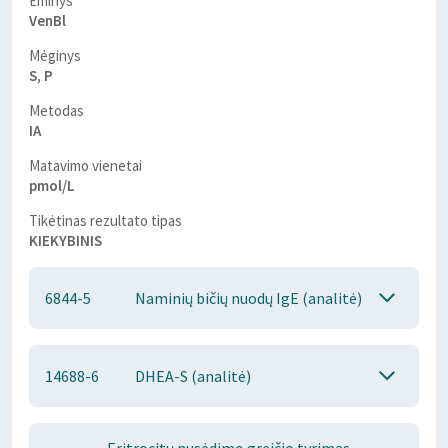
Ėminys
VenBl
Mėginys
S, P
Metodas
IA
Matavimo vienetai
pmol/L
Tikėtinas rezultato tipas
KIEKYBINIS
6844-5
Naminių bičių nuodų IgE (analitė)
14688-6
DHEA-S (analitė)