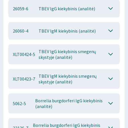
26059-6
TBEV IgG kiekybinis (analitė)
26060-4
TBEV IgM kiekybinis (analitė)
TBEV IgG kiekybinis smegenų
XLT00424-5
skystyje (analitė)
TBEV IgM kiekybinis smegenų
XLT00423-7
skystyje (analitė)
Borrelia burgdorferi IgG kiekybinis
5062-5
(analitė)
Borrelia burgdorferi IgG kiekybinis