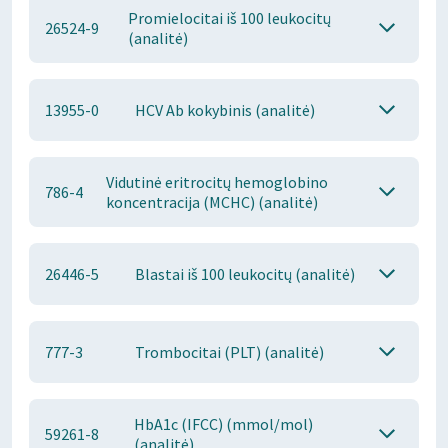
Promielocitai iš 100 leukocitų
26524-9
(analitė)
13955-0
HCV Ab kokybinis (analitė)
Vidutinė eritrocitų hemoglobino
786-4
koncentracija (MCHC) (analitė)
26446-5
Blastai iš 100 leukocitų (analitė)
777-3
Trombocitai (PLT) (analitė)
HbA1c (IFCC) (mmol/mol)
59261-8
(analitė)