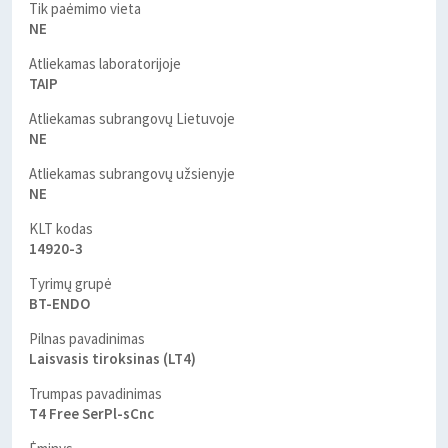
Tik paėmimo vieta
NE
Atliekamas laboratorijoje
TAIP
Atliekamas subrangovų Lietuvoje
NE
Atliekamas subrangovų užsienyje
NE
KLT kodas
14920-3
Tyrimų grupė
BT-ENDO
Pilnas pavadinimas
Laisvasis tiroksinas (LT4)
Trumpas pavadinimas
T4 Free SerPl-sCnc