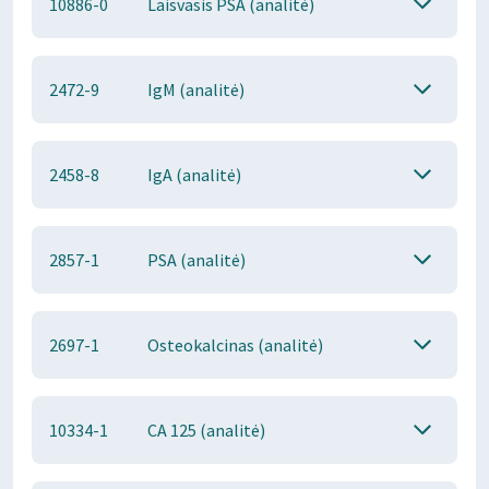
10886-0
Laisvasis PSA (analitė)
2472-9
IgM (analitė)
2458-8
IgA (analitė)
2857-1
PSA (analitė)
2697-1
Osteokalcinas (analitė)
10334-1
CA 125 (analitė)