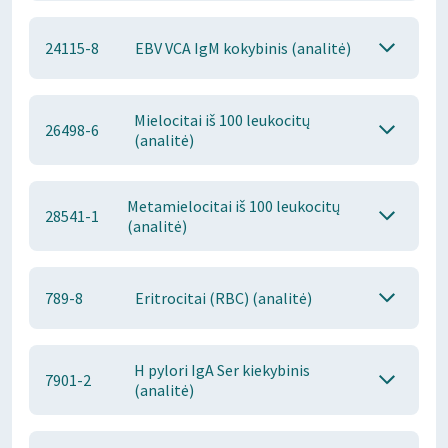
24115-8
EBV VCA IgM kokybinis (analitė)
Mielocitai iš 100 leukocitų
26498-6
(analitė)
Metamielocitai iš 100 leukocitų
28541-1
(analitė)
789-8
Eritrocitai (RBC) (analitė)
H pylori IgA Ser kiekybinis
7901-2
(analitė)