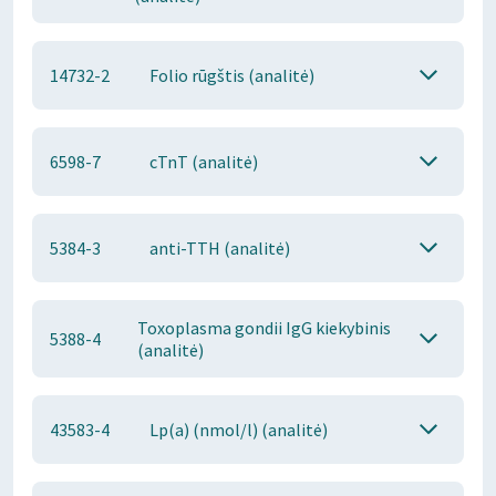
14732-2
Folio rūgštis (analitė)
6598-7
cTnT (analitė)
5384-3
anti-TTH (analitė)
Toxoplasma gondii IgG kiekybinis
5388-4
(analitė)
43583-4
Lp(a) (nmol/l) (analitė)