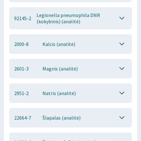
Legionella pneumophila DNR
92145-2
(kokybinis) (analitė)
2000-8
Kalcis (analitė)
2601-3
Magnis (analitė)
2951-2
Natris (analitė)
22664-7
Šlapalas (analitė)