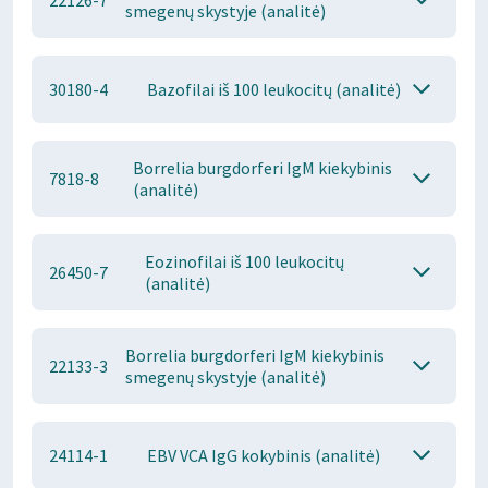
22126-7
smegenų skystyje (analitė)
30180-4
Bazofilai iš 100 leukocitų (analitė)
Borrelia burgdorferi IgM kiekybinis
7818-8
(analitė)
Eozinofilai iš 100 leukocitų
26450-7
(analitė)
Borrelia burgdorferi IgM kiekybinis
22133-3
smegenų skystyje (analitė)
24114-1
EBV VCA IgG kokybinis (analitė)