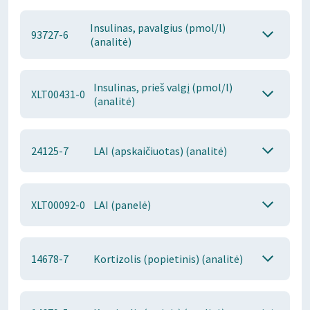
Insulinas, pavalgius (pmol/l)
93727-6
(analitė)
Insulinas, prieš valgį (pmol/l)
XLT00431-0
(analitė)
24125-7
LAI (apskaičiuotas) (analitė)
XLT00092-0
LAI (panelė)
14678-7
Kortizolis (popietinis) (analitė)