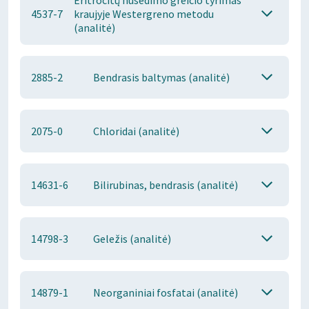
Eritrocitų nusėdimo greičio tyrimas
4537-7
kraujyje Westergreno metodu
(analitė)
2885-2
Bendrasis baltymas (analitė)
2075-0
Chloridai (analitė)
14631-6
Bilirubinas, bendrasis (analitė)
14798-3
Geležis (analitė)
14879-1
Neorganiniai fosfatai (analitė)