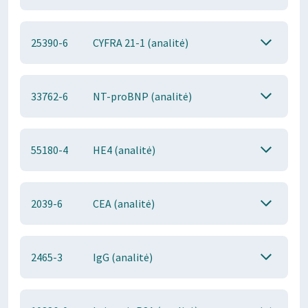
25390-6
CYFRA 21-1 (analitė)
33762-6
NT-proBNP (analitė)
55180-4
HE4 (analitė)
2039-6
CEA (analitė)
2465-3
IgG (analitė)