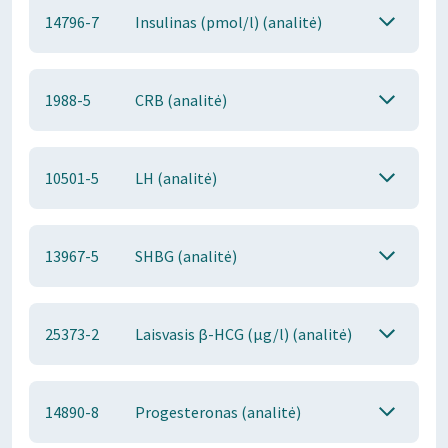
14796-7
Insulinas (pmol/l) (analitė)
1988-5
CRB (analitė)
10501-5
LH (analitė)
13967-5
SHBG (analitė)
25373-2
Laisvasis β-HCG (µg/l) (analitė)
14890-8
Progesteronas (analitė)