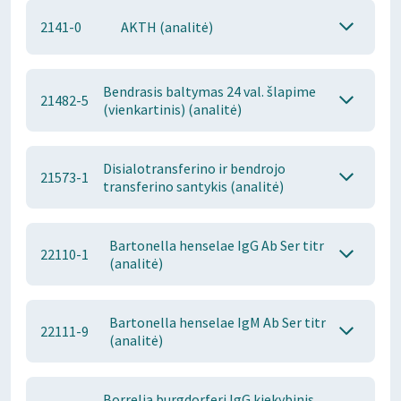
2141-0
AKTH (analitė)
Bendrasis baltymas 24 val. šlapime
21482-5
(vienkartinis) (analitė)
Disialotransferino ir bendrojo
21573-1
transferino santykis (analitė)
Bartonella henselae IgG Ab Ser titr
22110-1
(analitė)
Bartonella henselae IgM Ab Ser titr
22111-9
(analitė)
Borrelia burgdorferi IgG kiekybinis