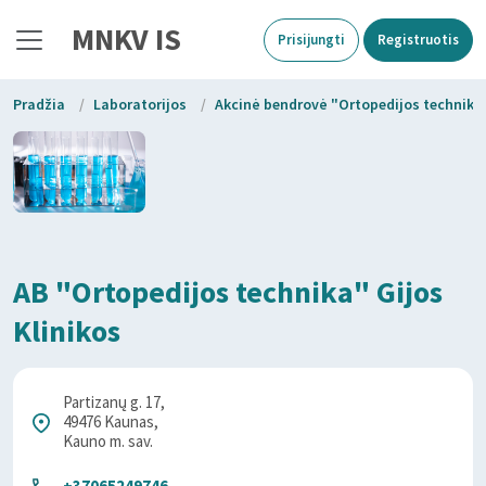
MNKV IS
Prisijungti
Registruotis
Pradžia
/
Laboratorijos
/
Akcinė bendrovė "Ortopedijos technika
AB "Ortopedijos technika" Gijos
Klinikos
Partizanų g. 17,
49476 Kaunas,
Kauno m. sav.
+37065249746