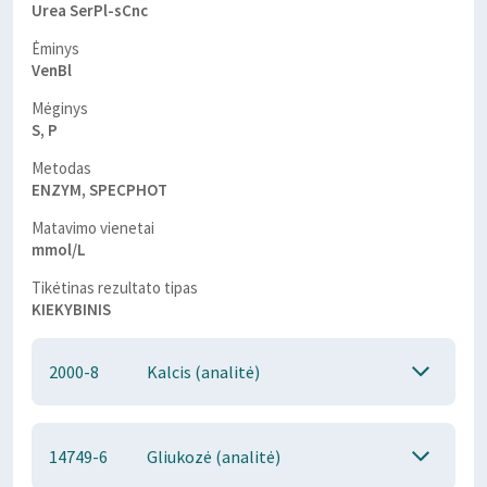
Urea SerPl-sCnc
Ėminys
VenBl
Mėginys
S, P
Metodas
ENZYM, SPECPHOT
Matavimo vienetai
mmol/L
Tikėtinas rezultato tipas
KIEKYBINIS
2000-8
Kalcis (analitė)
14749-6
Gliukozė (analitė)