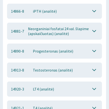
14866-8
iPTH (analitė)
Neorganiniai fosfatai 24 val. šlapime
14881-7
(apskaičiuotas) (analitė)
14890-8
Progesteronas (analitė)
14913-8
Testosteronas (analitė)
14920-3
LT4 (analitė)
14921-1
T4 (analitė)