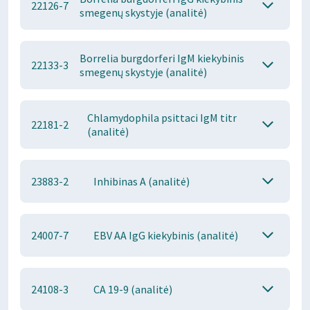
22126-7
smegenų skystyje (analitė)
Borrelia burgdorferi IgM kiekybinis
22133-3
smegenų skystyje (analitė)
Chlamydophila psittaci IgM titr
22181-2
(analitė)
23883-2
Inhibinas A (analitė)
24007-7
EBV AA IgG kiekybinis (analitė)
24108-3
CA 19-9 (analitė)