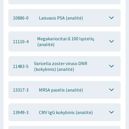
10886-0
Laisvasis PSA (analitė)
Megakariocitai iš 100 ląstelių
11110-4
(analitė)
Varicella zoster viruso DNR
11483-5
(kokybinis) (analitė)
13317-3
MRSA pasėlis (analitė)
13949-3
CMV IgG kokybinis (analitė)