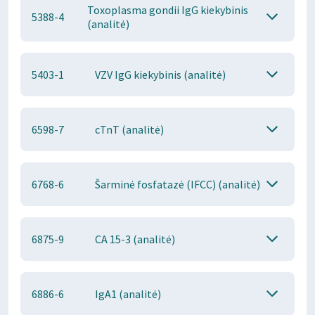
Toxoplasma gondii IgG kiekybinis
5388-4
(analitė)
5403-1
VZV IgG kiekybinis (analitė)
6598-7
cTnT (analitė)
6768-6
Šarminė fosfatazė (IFCC) (analitė)
6875-9
CA 15-3 (analitė)
6886-6
IgA1 (analitė)