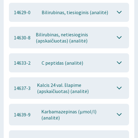
14629-0
Bilirubinas, tiesioginis (analitė)
Bilirubinas, netiesioginis
14630-8
(apskaičiuotas) (analitė)
14633-2
C peptidas (analitė)
Kalcis 24 val. šlapime
14637-3
(apskaičiuotas) (analitė)
Karbamazepinas (μmol/l)
14639-9
(analitė)