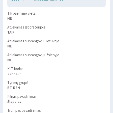
Tik paėmimo vieta
NE
Atliekamas laboratorijoje
TAIP
Atliekamas subrangovų Lietuvoje
NE
Atliekamas subrangovų užsienyje
NE
KLT kodas
22664-7
Tyrimų grupė
BT-REN
Pilnas pavadinimas
Šlapalas
Trumpas pavadinimas