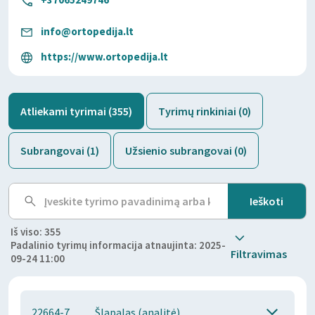
info@ortopedija.lt
https://www.ortopedija.lt
Atliekami tyrimai (355)
Tyrimų rinkiniai (0)
Subrangovai (1)
Užsienio subrangovai (0)
Iš viso: 355
Padalinio tyrimų informacija atnaujinta: 2025-
Filtravimas
09-24 11:00
22664-7
Šlapalas (analitė)