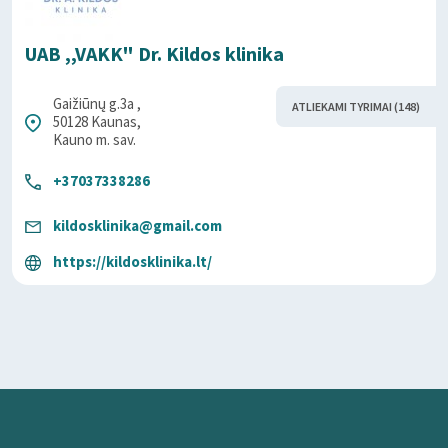
UAB ,,VAKK" Dr. Kildos klinika
Gaižiūnų g.3a ,
ATLIEKAMI TYRIMAI (148)
50128 Kaunas,
Kauno m. sav.
+37037338286
kildosklinika@gmail.com
https://kildosklinika.lt/