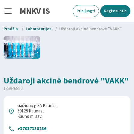
MNKV IS
Prisijungti
Registruotis
Pradžia
/
Laboratorijos
/
Uždaroji akcinė bendrovė "VAKK"
Uždaroji akcinė bendrovė "VAKK"
135946890
Gaižiūnų g.3A Kaunas,
50128 Kaunas,
Kauno m. sav.
+37037338286