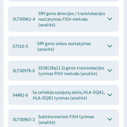
SRY geno delecijos / translokacijos
XLT00962-4
nustatymas FISH metodu
(analitė)
SRY geno sekos nustatymas
57310-5
(analitė)
SS18(18q11.2) geno translokacijos
XLT00978-0
tyrimas FISH metodu (analitė)
Su celiakija susijusių alelių HLA-DQA1,
94492-6
HLA-DQB1 tyrimas (analitė)
Subtelomerinis FISH tyrimas
XLT00963-2
(analitė)