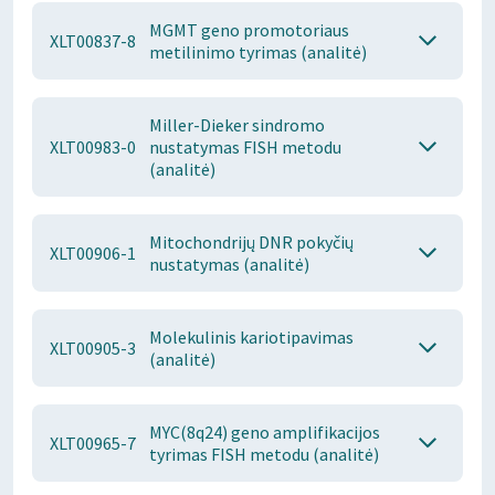
MGMT geno promotoriaus
XLT00837-8
metilinimo tyrimas (analitė)
Miller-Dieker sindromo
XLT00983-0
nustatymas FISH metodu
(analitė)
Mitochondrijų DNR pokyčių
XLT00906-1
nustatymas (analitė)
Molekulinis kariotipavimas
XLT00905-3
(analitė)
MYC(8q24) geno amplifikacijos
XLT00965-7
tyrimas FISH metodu (analitė)