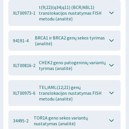
t(9;22)(q34;q11) (BCR/ABL1)
XLT00973-1
translokacijos nustatymas FISH
metodu (analitė)
BRCA1 ir BRCA2 genų sekos tyrimas
94191-4
(analitė)
CHEK2 geno patogeninių variantų
XLT00816-2
tyrimas (analitė)
TEL/AML(12;21) genų
XLT00975-6
translokacijos nustatymas FISH
metodu (analitė)
TOR1A geno sekos variantų
34495-2
nustatymas (analitė)