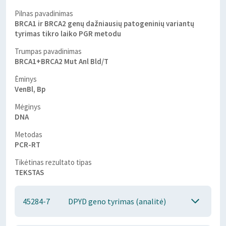
Pilnas pavadinimas
BRCA1 ir BRCA2 genų dažniausių patogeninių variantų
tyrimas tikro laiko PGR metodu
Trumpas pavadinimas
BRCA1+BRCA2 Mut Anl Bld/T
Ėminys
VenBl, Bp
Mėginys
DNA
Metodas
PCR-RT
Tikėtinas rezultato tipas
TEKSTAS
45284-7
DPYD geno tyrimas (analitė)