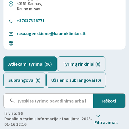
50161 Kaunas,
Kauno m. sav.
+37037326771
rasa.ugenskiene@kaunoklinikos.lt
Atliekami tyrimai (96)
Tyrimų rinkiniai (0)
Subrangovai (0)
Užsienio subrangovai (0)
Iš viso: 96
Padalinio tyrimų informacija atnaujinta: 2025-
Filtravimas
01-16 12:16