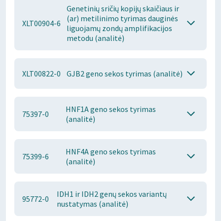
Genetinių sričių kopijų skaičiaus ir
(ar) metilinimo tyrimas dauginės
XLT00904-6
liguojamų zondų amplifikacijos
metodu (analitė)
XLT00822-0
GJB2 geno sekos tyrimas (analitė)
HNF1A geno sekos tyrimas
75397-0
(analitė)
HNF4A geno sekos tyrimas
75399-6
(analitė)
IDH1 ir IDH2 genų sekos variantų
95772-0
nustatymas (analitė)