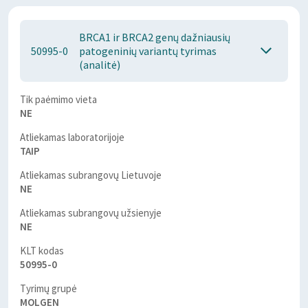
BRCA1 ir BRCA2 genų dažniausių
50995-0
patogeninių variantų tyrimas
(analitė)
Tik paėmimo vieta
NE
Atliekamas laboratorijoje
TAIP
Atliekamas subrangovų Lietuvoje
NE
Atliekamas subrangovų užsienyje
NE
KLT kodas
50995-0
Tyrimų grupė
MOLGEN