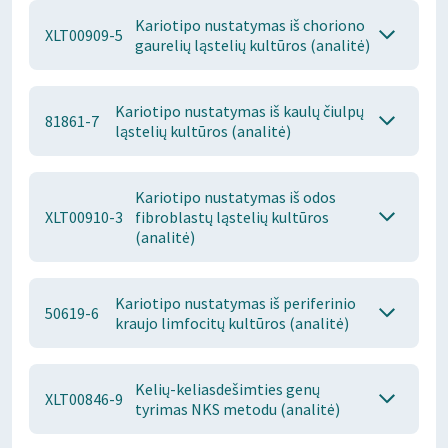
Kariotipo nustatymas iš choriono
XLT00909-5
gaurelių ląstelių kultūros (analitė)
Kariotipo nustatymas iš kaulų čiulpų
81861-7
ląstelių kultūros (analitė)
Kariotipo nustatymas iš odos
XLT00910-3
fibroblastų ląstelių kultūros
(analitė)
Kariotipo nustatymas iš periferinio
50619-6
kraujo limfocitų kultūros (analitė)
Kelių-keliasdešimties genų
XLT00846-9
tyrimas NKS metodu (analitė)