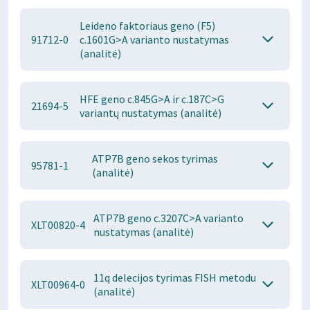
Leideno faktoriaus geno (F5)
91712-0
c.1601G>A varianto nustatymas
(analitė)
HFE geno c.845G>A ir c.187C>G
21694-5
variantų nustatymas (analitė)
ATP7B geno sekos tyrimas
95781-1
(analitė)
ATP7B geno c.3207C>A varianto
XLT00820-4
nustatymas (analitė)
11q delecijos tyrimas FISH metodu
XLT00964-0
(analitė)