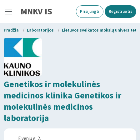
MNKV IS
Prisijungti
Registruotis
Pradžia
/
Laboratorijos
/
Lietuvos sveikatos mokslų universiteto 
Genetikos ir molekulinės
medicinos klinika Genetikos ir
molekulinės medicinos
laboratorija
Eivenių g. 2,