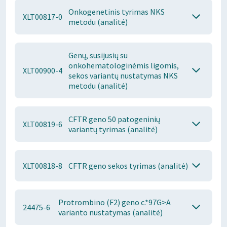
Onkogenetinis tyrimas NKS
XLT00817-0
metodu (analitė)
Genų, susijusių su
onkohematologinėmis ligomis,
XLT00900-4
sekos variantų nustatymas NKS
metodu (analitė)
CFTR geno 50 patogeninių
XLT00819-6
variantų tyrimas (analitė)
XLT00818-8
CFTR geno sekos tyrimas (analitė)
Protrombino (F2) geno c.*97G>A
24475-6
varianto nustatymas (analitė)