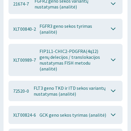
FGFR2 geno sekos variantų
21674-7
nustatymas (analitė)
FGFR3 geno sekos tyrimas
XLT00840-2
(analitė)
FIP1L1-CHIC2-PDGFRA(4q12)
genų delecijos / translokacijos
XLT00989-7
nustatymas FISH metodu
(analitė)
FLT3 geno TKD ir ITD sekos variantų
72520-0
nustatymas (analitė)
XLT00824-6
GCK geno sekos tyrimas (analitė)