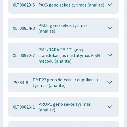
XLT00829-5
PAX6 geno sekos tyrimas (analitė)
PKD1 geno sekos tyrimas
XLT00854-3
(analitė)
PML/RARA(15;17) genų
XLT00970-7
translokacijos nustatymas FISH
metodu (analitė)
PMP22 geno delecijų ir duplikacijų
75384-8
tyrimas (analitė)
PROP1 geno sekos tyrimas
XLT00826-1
(analitė)