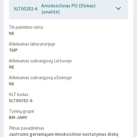
Amoksicilinas PO (Diskas)
XLT00292-6
(analitė)
Tik paėmimo vieta
NE
Atliekamas laboratorijoje
TAIP
Atliekamas subrangovų Lietuvoje
NE
Atliekamas subrangovų užsienyje
NE
KLT kodas
XLT00292-6
Tyrimų grupė
BM-JAMV
Pilnas pavadinimas
Jautrumo geriamajam Amoksicilinui nustatymas diskų