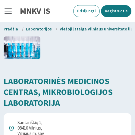
MNKV IS
Prisijungti
Registruotis
Pradžia
/
Laboratorijos
/
Viešoji įstaiga Vilniaus universiteto li
LABORATORINĖS MEDICINOS
CENTRAS, MIKROBIOLOGIJOS
LABORATORIJA
Santariškių 2,
08410 Vilnius,
Vilniaus m. sav.