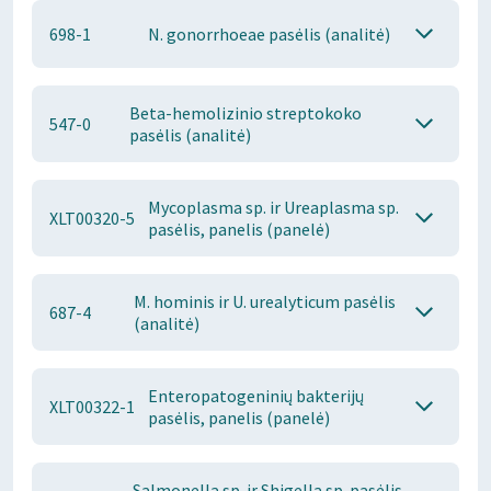
698-1
N. gonorrhoeae pasėlis (analitė)
Beta-hemolizinio streptokoko
547-0
pasėlis (analitė)
Mycoplasma sp. ir Ureaplasma sp.
XLT00320-5
pasėlis, panelis (panelė)
M. hominis ir U. urealyticum pasėlis
687-4
(analitė)
Enteropatogeninių bakterijų
XLT00322-1
pasėlis, panelis (panelė)
Salmonella sp. ir Shigella sp. pasėlis