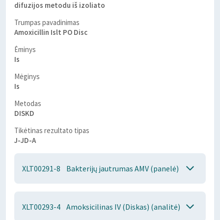
difuzijos metodu iš izoliato
Trumpas pavadinimas
Amoxicillin Islt PO Disc
Ėminys
Is
Mėginys
Is
Metodas
DISKD
Tikėtinas rezultato tipas
J-JD-A
XLT00291-8
Bakterijų jautrumas AMV (panelė)
XLT00293-4
Amoksicilinas IV (Diskas) (analitė)