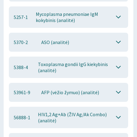
Mycoplasma pneumoniae IgM
5257-1
kokybinis (analitė)
5370-2
ASO (analitė)
Toxoplasma gondii IgG kiekybinis
5388-4
(analitė)
53961-9
AFP (vėžio žymuo) (analitė)
HIV1,2 Ag+Ab (ŽIV Ag/Ak Combo)
56888-1
(analitė)