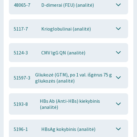
48065-7
D-dimerai (FEU) (analitė)
5117-7
Krioglobulinai (analitė)
5124-3
CMV IgG QN (analitė)
Gliukozė (GTM), po 1 val. išgėrus 75 g
51597-3
gliukozės (analitė)
HBs Ab (Anti-HBs) kiekybinis
5193-8
(analitė)
5196-1
HBsAg kokybinis (analitė)