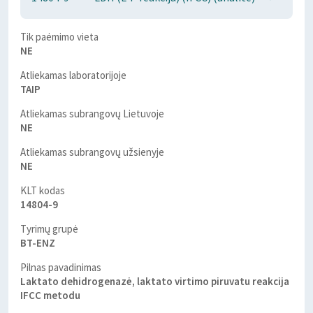
Tik paėmimo vieta
NE
Atliekamas laboratorijoje
TAIP
Atliekamas subrangovų Lietuvoje
NE
Atliekamas subrangovų užsienyje
NE
KLT kodas
14804-9
Tyrimų grupė
BT-ENZ
Pilnas pavadinimas
Laktato dehidrogenazė, laktato virtimo piruvatu reakcija
IFCC metodu