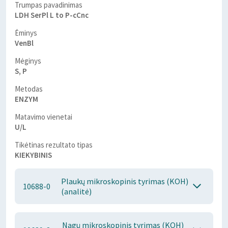
Trumpas pavadinimas
LDH SerPl L to P-cCnc
Ėminys
VenBl
Mėginys
S, P
Metodas
ENZYM
Matavimo vienetai
U/L
Tikėtinas rezultato tipas
KIEKYBINIS
Plaukų mikroskopinis tyrimas (KOH)
10688-0
(analitė)
Nagų mikroskopinis tyrimas (KOH)