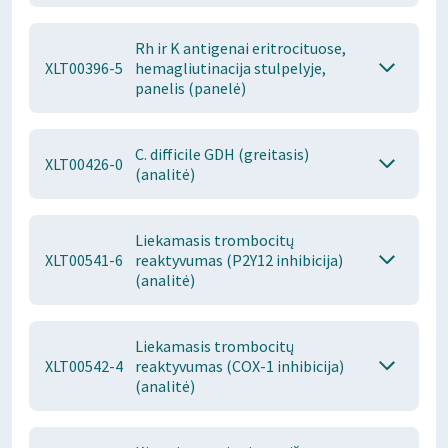
Rh ir K antigenai eritrocituose,
XLT00396-5
hemagliutinacija stulpelyje,
panelis (panelė)
C. difficile GDH (greitasis)
XLT00426-0
(analitė)
Liekamasis trombocitų
XLT00541-6
reaktyvumas (P2Y12 inhibicija)
(analitė)
Liekamasis trombocitų
XLT00542-4
reaktyvumas (COX-1 inhibicija)
(analitė)