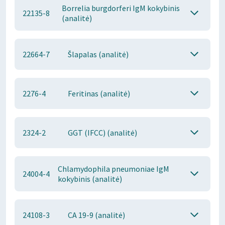
Borrelia burgdorferi IgM kokybinis
22135-8
(analitė)
22664-7
Šlapalas (analitė)
2276-4
Feritinas (analitė)
2324-2
GGT (IFCC) (analitė)
Chlamydophila pneumoniae IgM
24004-4
kokybinis (analitė)
24108-3
CA 19-9 (analitė)