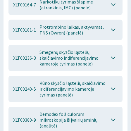
Narkotikų tyrimas šlapime
XLT00164-7
(atrankinis, IMC) (panelė)
Protrombino laikas, aktyvumas,
XLT00181-1
TNS (Owren) (panelė)
Smegenų skysčio ląstelių
XLT00236-3
skaičiavimo ir diferencijavimo
kameroje tyrimas (panelė)
Kūno skysčio ląstelių skaičiavimo
XLT00240-5
ir diferencijavimo kameroje
tyrimas (panelė)
Demodex folliculorum
XLT00380-9
mikroskopija iš įvairių ėminių
(analitė)