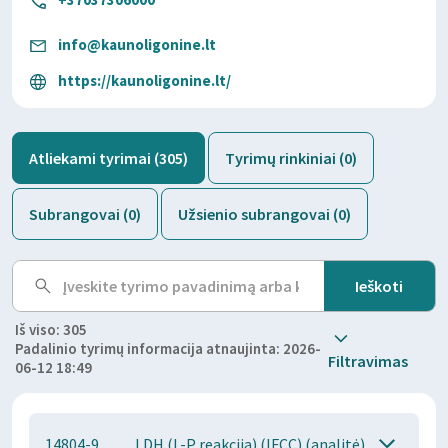
info@kaunoligonine.lt
https://kaunoligonine.lt/
Atliekami tyrimai (305)
Tyrimų rinkiniai (0)
Subrangovai (0)
Užsienio subrangovai (0)
Iš viso: 305
Padalinio tyrimų informacija atnaujinta: 2026-
Filtravimas
06-12 18:49
14804-9
LDH (L-P reakcija) (IFCC) (analitė)