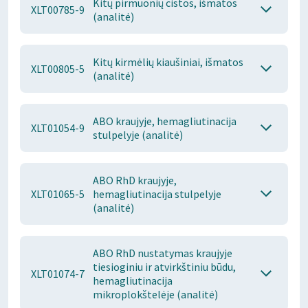
Kitų pirmuonių cistos, išmatos
XLT00785-9
(analitė)
Kitų kirmėlių kiaušiniai, išmatos
XLT00805-5
(analitė)
ABO kraujyje, hemagliutinacija
XLT01054-9
stulpelyje (analitė)
ABO RhD kraujyje,
XLT01065-5
hemagliutinacija stulpelyje
(analitė)
ABO RhD nustatymas kraujyje
tiesioginiu ir atvirkštiniu būdu,
XLT01074-7
hemagliutinacija
mikroplokštelėje (analitė)