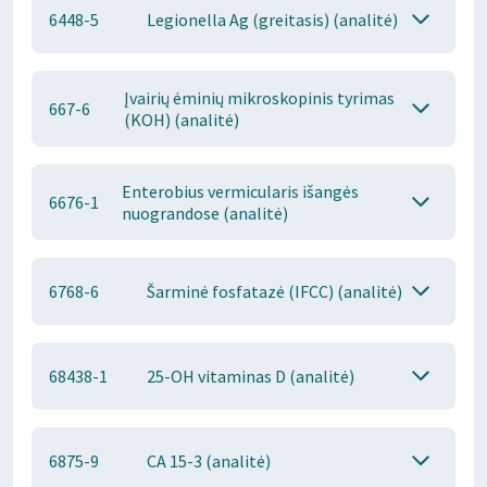
6448-5
Legionella Ag (greitasis) (analitė)
Įvairių ėminių mikroskopinis tyrimas
667-6
(KOH) (analitė)
Enterobius vermicularis išangės
6676-1
nuograndose (analitė)
6768-6
Šarminė fosfatazė (IFCC) (analitė)
68438-1
25-OH vitaminas D (analitė)
6875-9
CA 15-3 (analitė)