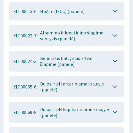
XLT00013-6
HbA1c (IFCC) (panelė)
Albumino ir kreatinino šlapime
XLT00022-7
santykis (panelė)
Bendrasis baltymas 24 val.
XLT00024-3
šlapime (panelė)
Dujos ir pH arteriniame kraujyje
XLT00065-6
(panelė)
Dujos ir pH kapiliariniame kraujyje
XLT00069-8
(panelė)