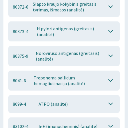
Slapto kraujo kokybinis greitasis
80372-6
tyrimas, išmatos (analitė)
H pylori antigenas (greitasis)
80373-4
(analitė)
Noroviruso antigenas (greitasis)
80375-9
(analitė)
Treponema pallidum
8041-6
hemagliutinacija (analitė)
8099-4
ATPO (analitė)
83102-4
IgE (imunocheminis) (analitė)