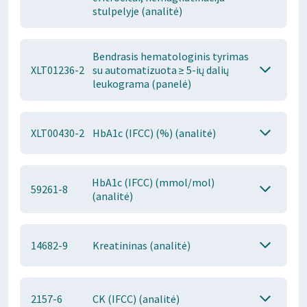
stulpelyje (analitė)
Bendrasis hematologinis tyrimas
XLT01236-2
su automatizuota ≥ 5-ių dalių
leukograma (panelė)
XLT00430-2
HbA1c (IFCC) (%) (analitė)
HbA1c (IFCC) (mmol/mol)
59261-8
(analitė)
14682-9
Kreatininas (analitė)
2157-6
CK (IFCC) (analitė)