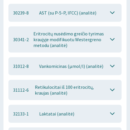
30239-8
AST (su P-5-P, IFCC) (analitė)
Eritrocitų nusėdimo greičio tyrimas
30341-2
kraujyje modifikuotu Westergreno
metodu (analitė)
31012-8
Vankomicinas (μmol/l) (analitė)
Retikulocitai iš 100 eritrocitų,
31112-6
kraujas (analitė)
32133-1
Laktatai (analitė)