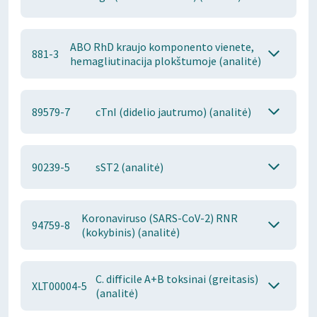
ABO RhD kraujo komponento vienete,
881-3
hemagliutinacija plokštumoje (analitė)
89579-7
cTnI (didelio jautrumo) (analitė)
90239-5
sST2 (analitė)
Koronaviruso (SARS-CoV-2) RNR
94759-8
(kokybinis) (analitė)
C. difficile A+B toksinai (greitasis)
XLT00004-5
(analitė)