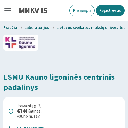
MNKV IS
Prisijungti
Registruotis
Pradžia
/
Laboratorijos
/
Lietuvos sveikatos mokslų universiteto
LSMU Kauno ligoninės centrinis
padalinys
Josvainių g. 2,
47144 Kaunas,
Kauno m. sav.
+37037306000