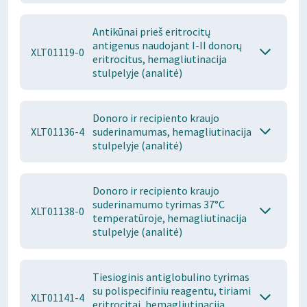
Antikūnai prieš eritrocitų
antigenus naudojant I-II donorų
XLT01119-0
eritrocitus, hemagliutinacija
stulpelyje (analitė)
Donoro ir recipiento kraujo
XLT01136-4
suderinamumas, hemagliutinacija
stulpelyje (analitė)
Donoro ir recipiento kraujo
suderinamumo tyrimas 37°C
XLT01138-0
temperatūroje, hemagliutinacija
stulpelyje (analitė)
Tiesioginis antiglobulino tyrimas
su polispecifiniu reagentu, tiriami
XLT01141-4
eritrocitai, hemagliutinacija