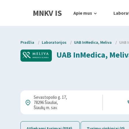
MNKV IS
Apie mus
Laborat
Pradžia
/
Laboratorijos
/
UAB InMedica, Meliva
/
UAB I
UAB InMedica, Meliva
Sevastopolio g. 17,
78296 Šiauliai,
Šiaulių m. sav.
Atliekami tyrimai (556)
Tyrimų rinkiniai (0)