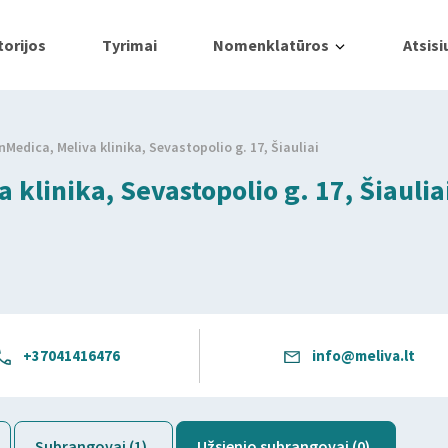
orijos
Tyrimai
Nomenklatūros
Atsisi
nMedica, Meliva klinika, Sevastopolio g. 17, Šiauliai
 klinika, Sevastopolio g. 17, Šiaulia
+37041416476
info@meliva.lt
Subrangovai (1)
Užsienio subrangovai (0)