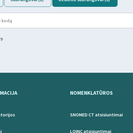
59
MACIJA
NOMENKLATŪROS
torijos
SNOMED CT atsisiuntimai
i
LOINC atsisiuntimai