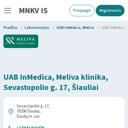
MNKV IS
Prisijungti
Registruotis
Pradžia
/
Laboratorijos
/
UAB InMedica, Meliva
/
UAB InMedica, M
UAB InMedica, Meliva klinika,
Sevastopolio g. 17, Šiauliai
Sevastopolio g. 17,
78296 Šiauliai,
Šiaulių m. sav.
+37041416476