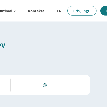
untimai
Kontaktai
EN
Prisijungti
PV