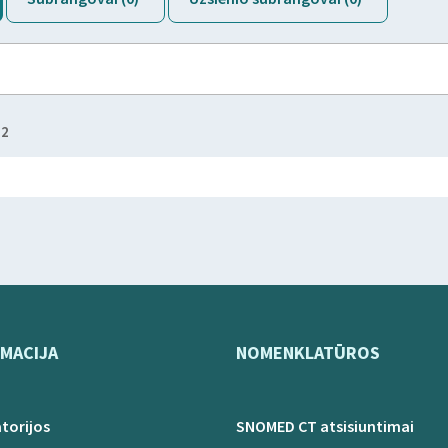
22
MACIJA
NOMENKLATŪROS
torijos
SNOMED CT atsisiuntimai