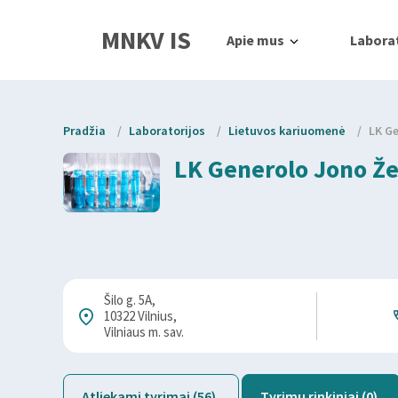
MNKV IS
Apie mus
Laborat
Pradžia
/
Laboratorijos
/
Lietuvos kariuomenė
/
LK G
LK Generolo Jono Ž
Šilo g. 5A,
10322 Vilnius,
Vilniaus m. sav.
Atliekami tyrimai (56)
Tyrimų rinkiniai (0)