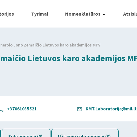
orijos
Tyrimai
Nomenklatūros
Atsisi
enerolo Jono Žemaičio Lietuvos karo akademijos MPV
emaičio Lietuvos karo akademijos M
+37061035521
KMT.Laboratorija@mil.lt
Subrangovai (0)
Užsienio subrangovai (0)