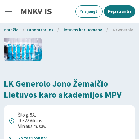
MNKV IS
Prisijungti
Registruotis
Pradžia
/
Laboratorijos
/
Lietuvos kariuomenė
/
LK Generolo J
LK Generolo Jono Žemaičio
Lietuvos karo akademijos MPV
Šilo g. 5A,
10322 Vilnius,
Vilniaus m. sav.
+37061035521