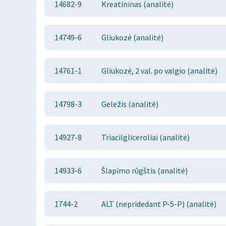
14682-9
Kreatininas (analitė)
14749-6
Gliukozė (analitė)
14761-1
Gliukozė, 2 val. po valgio (analitė)
14798-3
Geležis (analitė)
14927-8
Triacilgliceroliai (analitė)
14933-6
Šlapimo rūgštis (analitė)
1744-2
ALT (nepridedant P-5-P) (analitė)