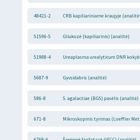
48421-2
CRB kapiliariniame kraujyje (analitė
51596-5
Gliukozė (kapiliarinis) (analitė)
51988-4
Ureaplasma urealyticum DNR kokybin
5687-9
Gyvsidabris (analitė)
586-8
S. agalactiae (BGS) pasėlis (analitė)
671-8
Mikroskopinis tyrimas (Loeffler Meti
6768-6
Šarminė fosfatazė (IFCC) (analitė)