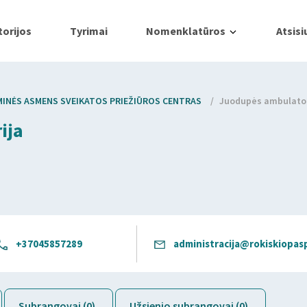
orijos
Tyrimai
Nomenklatūros
Atsisi
RMINĖS ASMENS SVEIKATOS PRIEŽIŪROS CENTRAS
/
Juodupės ambulator
ija
+37045857289
administracija@rokiskiopasp
Subrangovai (0)
Užsienio subrangovai (0)