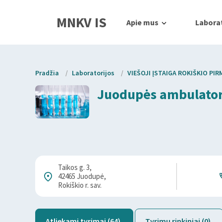
MNKV IS
Apie mus
Laborat
Pradžia
/
Laboratorijos
/
VIEŠOJI ĮSTAIGA ROKIŠKIO PI
Juodupės ambulator
Taikos g. 3,
42465 Juodupė,
Rokiškio r. sav.
Atliekami tyrimai (64)
Tyrimų rinkiniai (0)