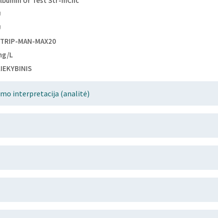
lbumin Ur Test Str-mCnc
U
U
STRIP-MAN-MAX20
mg/L
IEKYBINIS
mo interpretacija (analitė)