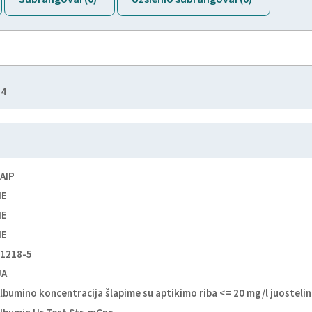
54
AIP
NE
NE
NE
1218-5
UA
lbumino koncentracija šlapime su aptikimo riba <= 20 mg/l juosteli