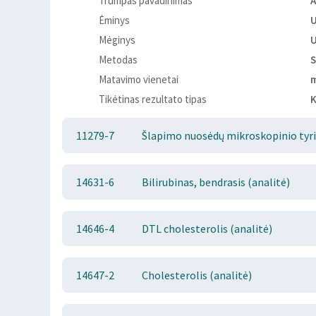
Trumpas pavadinimas
A
Ėminys
Mėginys
Metodas
Matavimo vienetai
Tikėtinas rezultato tipas
K
11279-7
Šlapimo nuosėdų mikroskopinio tyri
14631-6
Bilirubinas, bendrasis (analitė)
14646-4
DTL cholesterolis (analitė)
14647-2
Cholesterolis (analitė)