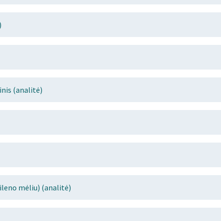
)
is (analitė)
leno mėliu) (analitė)