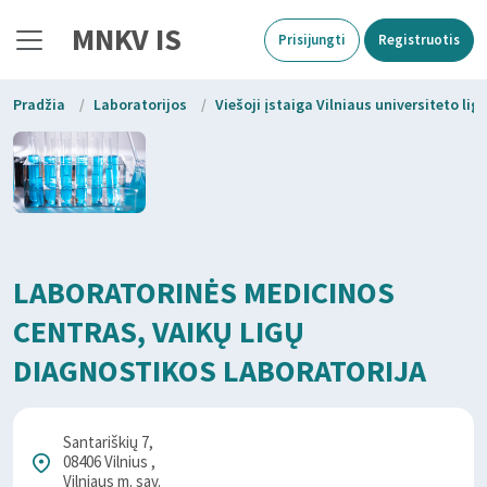
MNKV IS
Prisijungti
Registruotis
Pradžia
/
Laboratorijos
/
Viešoji įstaiga Vilniaus universiteto li
LABORATORINĖS MEDICINOS
CENTRAS, VAIKŲ LIGŲ
DIAGNOSTIKOS LABORATORIJA
Santariškių 7,
08406 Vilnius ,
Vilniaus m. sav.