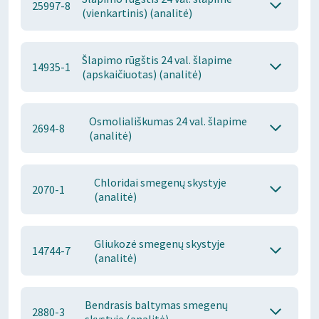
25997-8
(vienkartinis) (analitė)
Šlapimo rūgštis 24 val. šlapime
14935-1
(apskaičiuotas) (analitė)
Osmoliališkumas 24 val. šlapime
2694-8
(analitė)
Chloridai smegenų skystyje
2070-1
(analitė)
Gliukozė smegenų skystyje
14744-7
(analitė)
Bendrasis baltymas smegenų
2880-3