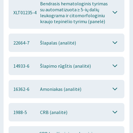
Bendrasis hematologinis tyrimas
su automatizuota ≥ 5-ių dalių
XLT01235-4
leukograma ir citomorfologiniu
kraujo tepinėlio tyrimu (panelė)
22664-7
Šlapalas (analitė)
14933-6
Šlapimo rūgštis (analitė)
16362-6
Amoniakas (analitė)
1988-5
CRB (analitė)