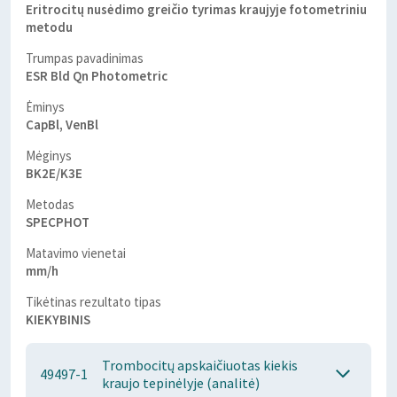
Eritrocitų nusėdimo greičio tyrimas kraujyje fotometriniu
metodu
Trumpas pavadinimas
ESR Bld Qn Photometric
Ėminys
CapBl, VenBl
Mėginys
BK2E/K3E
Metodas
SPECPHOT
Matavimo vienetai
mm/h
Tikėtinas rezultato tipas
KIEKYBINIS
Trombocitų apskaičiuotas kiekis
49497-1
kraujo tepinėlyje (analitė)