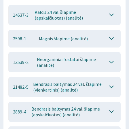
Kalcis 24 val. šlapime
14637-3
(apskaičiuotas) (analitė)
2598-1
Magnis šlapime (analitė)
Neorganiniai fosfatai šlapime
13539-2
(analitė)
Bendrasis baltymas 24 val. šlapime
21482-5
(vienkartinis) (analitė)
Bendrasis baltymas 24 val. šlapime
2889-4
(apskaičiuotas) (analitė)