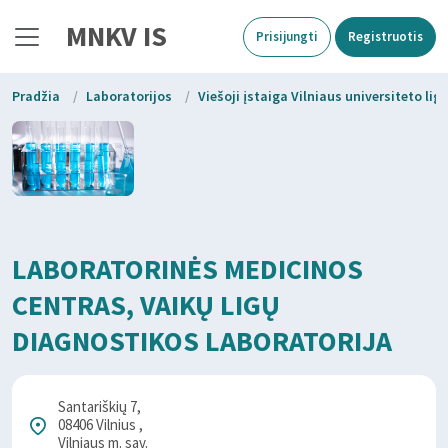
MNKV IS
Prisijungti
Registruotis
Pradžia
/
Laboratorijos
/
Viešoji įstaiga Vilniaus universiteto li
LABORATORINĖS MEDICINOS
CENTRAS, VAIKŲ LIGŲ
DIAGNOSTIKOS LABORATORIJA
Santariškių 7,
08406 Vilnius ,
Vilniaus m. sav.