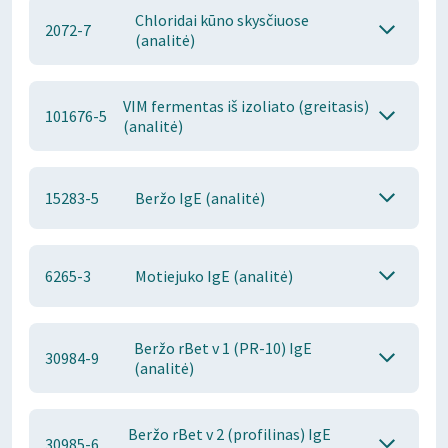
Chloridai kūno skysčiuose
2072-7
(analitė)
VIM fermentas iš izoliato (greitasis)
101676-5
(analitė)
15283-5
Beržo IgE (analitė)
6265-3
Motiejuko IgE (analitė)
Beržo rBet v 1 (PR-10) IgE
30984-9
(analitė)
Beržo rBet v 2 (profilinas) IgE
30985-6