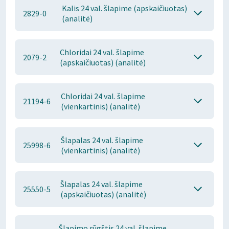
Kalis 24 val. šlapime (apskaičiuotas)
2829-0
(analitė)
Chloridai 24 val. šlapime
2079-2
(apskaičiuotas) (analitė)
Chloridai 24 val. šlapime
21194-6
(vienkartinis) (analitė)
Šlapalas 24 val. šlapime
25998-6
(vienkartinis) (analitė)
Šlapalas 24 val. šlapime
25550-5
(apskaičiuotas) (analitė)
Šlapimo rūgštis 24 val. šlapime