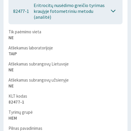
Eritrocitų nusėdimo greičio tyrimas
82477-1
kraujyje fotometriniu metodu
(analitė)
Tik paėmimo vieta
NE
Atliekamas laboratorijoje
TAIP
Atliekamas subrangovų Lietuvoje
NE
Atliekamas subrangovų užsienyje
NE
KLT kodas
82477-1
Tyrimų grupė
HEM
Pilnas pavadinimas