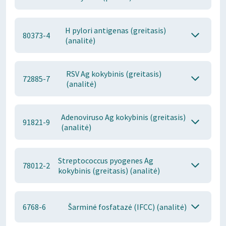
H pylori antigenas (greitasis)
80373-4
(analitė)
RSV Ag kokybinis (greitasis)
72885-7
(analitė)
Adenoviruso Ag kokybinis (greitasis)
91821-9
(analitė)
Streptococcus pyogenes Ag
78012-2
kokybinis (greitasis) (analitė)
6768-6
Šarminė fosfatazė (IFCC) (analitė)