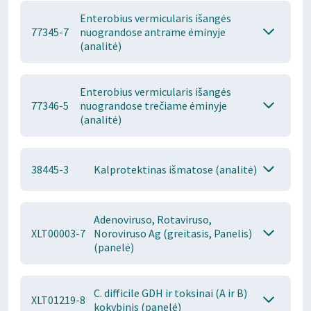
Enterobius vermicularis išangės
77345-7
nuograndose antrame ėminyje
(analitė)
Enterobius vermicularis išangės
77346-5
nuograndose trečiame ėminyje
(analitė)
38445-3
Kalprotektinas išmatose (analitė)
Adenoviruso, Rotaviruso,
XLT00003-7
Noroviruso Ag (greitasis, Panelis)
(panelė)
C. difficile GDH ir toksinai (A ir B)
XLT01219-8
kokybinis (panelė)