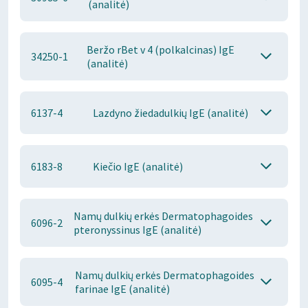
(analitė)
Beržo rBet v 4 (polkalcinas) IgE
34250-1
(analitė)
6137-4
Lazdyno žiedadulkių IgE (analitė)
6183-8
Kiečio IgE (analitė)
Namų dulkių erkės Dermatophagoides
6096-2
pteronyssinus IgE (analitė)
Namų dulkių erkės Dermatophagoides
6095-4
farinae IgE (analitė)