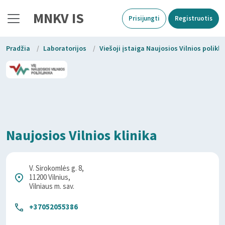
MNKV IS
Prisijungti
Registruotis
Pradžia
/
Laboratorijos
/
Viešoji įstaiga Naujosios Vilnios polikli
Naujosios Vilnios klinika
V. Sirokomlės g. 8,
11200 Vilnius,
Vilniaus m. sav.
+37052055386