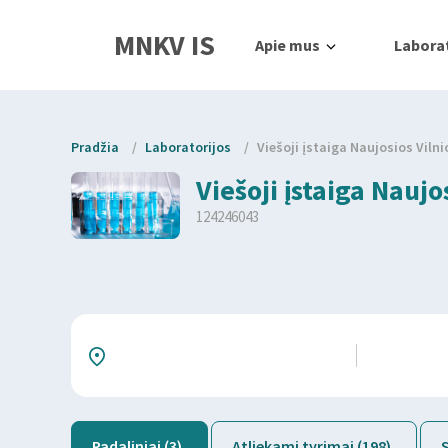
MNKV IS
Apie mus
Laborat
Pradžia
/
Laboratorijos
/
Viešoji įstaiga Naujosios Vilni
Viešoji įstaiga Naujo
124246043
Padaliniai (3)
Atliekami tyrimai (198)