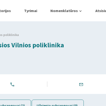
orijos
Tyrimai
Nomenklatūros
Atsisi
os poliklinika
sios Vilnios poliklinika
Subrangovai (2)
Užsienio subrangovai (0)