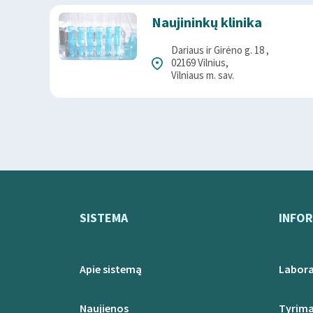
Naujininkų klinika
Dariaus ir Girėno g. 18 ,
02169 Vilnius,
Vilniaus m. sav.
SISTEMA
INFOR
Apie sistemą
Labora
Naujienos
Tyrima