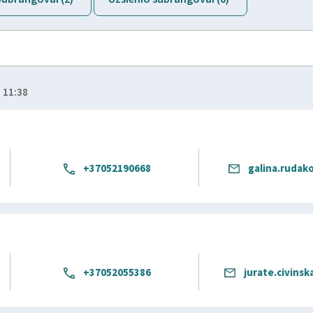
 11:38
+37052190668
galina.rudak
+37052055386
jurate.civins