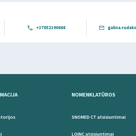
+37052190668
galina.rudak
MACIJA
NOMENKLATŪROS
torijos
SNOMED CT atsisiuntimai
i
LOINC atsisiuntimai