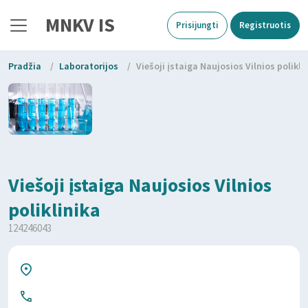
MNKV IS
Prisijungti
Registruotis
Pradžia
/
Laboratorijos
/
Viešoji įstaiga Naujosios Vilnios polikli
Viešoji įstaiga Naujosios Vilnios
poliklinika
124246043