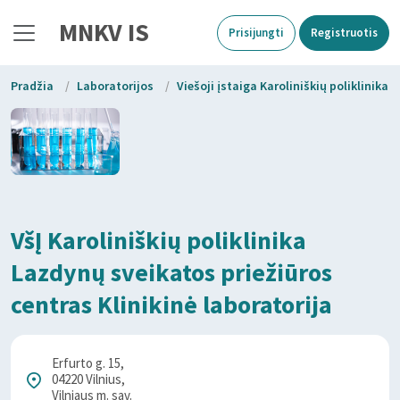
MNKV IS
Prisijungti
Registruotis
Pradžia
/
Laboratorijos
/
Viešoji įstaiga Karoliniškių poliklinika
VšĮ Karoliniškių poliklinika
Lazdynų sveikatos priežiūros
centras Klinikinė laboratorija
Erfurto g. 15,
04220 Vilnius,
Vilniaus m. sav.