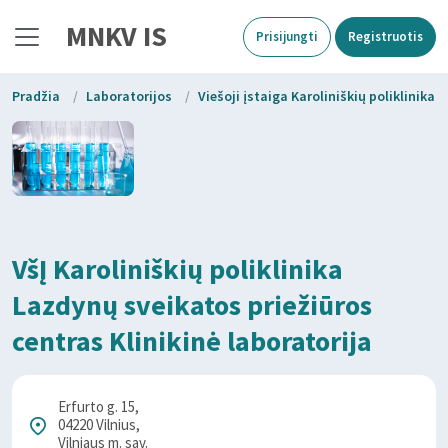
MNKV IS
Prisijungti
Registruotis
Pradžia
/
Laboratorijos
/
Viešoji įstaiga Karoliniškių poliklinika
VšĮ Karoliniškių poliklinika
Lazdynų sveikatos priežiūros
centras Klinikinė laboratorija
Erfurto g. 15,
04220 Vilnius,
Vilniaus m. sav.