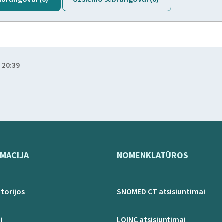
 20:39
MACIJA
NOMENKLATŪROS
torijos
SNOMED CT atsisiuntimai
i
LOINC atsisiuntimai