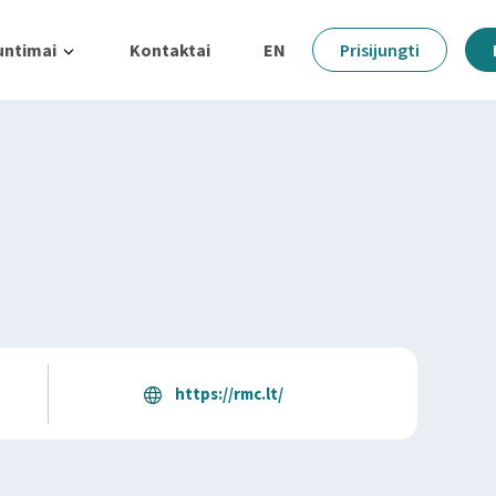
untimai
Kontaktai
EN
Prisijungti
https://rmc.lt/