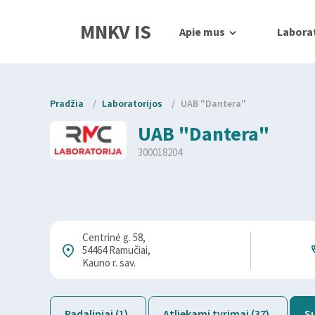
MNKV IS
Apie mus
Laborat
Pradžia
/
Laboratorijos
/
UAB "Dantera"
UAB "Dantera"
300018204
Centrinė g. 58,
54464 Ramučiai,
Kauno r. sav.
Padaliniai (1)
Atliekami tyrimai (37)
Su