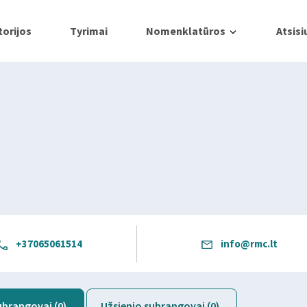
orijos
Tyrimai
Nomenklatūros
Atsisi
+37065061514
info@rmc.lt
brangovai (0)
Užsienio subrangovai (0)