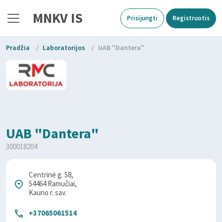
MNKV IS
Prisijungti
Registruotis
Pradžia
/
Laboratorijos
/
UAB "Dantera"
UAB "Dantera"
300018204
Centrinė g. 58,
54464 Ramučiai,
Kauno r. sav.
+37065061514