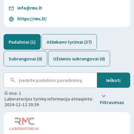
info@rmc.lt
https://rmc.lt/
Padaliniai (1)
Atliekami tyrimai (37)
Subrangovai (0)
Užsienio subrangovai (0)
Iš viso: 1
Laboratorijos tyrimų informacija atnaujinta:
Filtravimas
2024-12-12 20:39