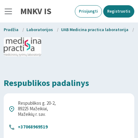
MNKV IS
Prisijungti
Registruotis
Pradžia
/
Laboratorijos
/
UAB Medicina practica laboratorija
/
Respublikos padalinys
Respublikos g. 20-2,
89225 Mažeikiai,
Mažeikių r. sav.
+37068969519