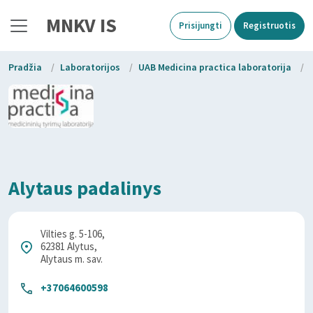
MNKV IS
Prisijungti
Registruotis
Pradžia
/
Laboratorijos
/
UAB Medicina practica laboratorija
/
Alytaus padalinys
Vilties g. 5-106,
62381 Alytus,
Alytaus m. sav.
+37064600598