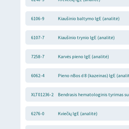
6106-9
Kiaušinio baltymo IgE (analitė)
6107-7
Kiaušinio trynio IgE (analitė)
7258-7
Karvės pieno IgE (analitė)
6062-4
Pieno nBos d 8 (kazeinas) IgE (anali
XLT01236-2
Bendrasis hematologinis tyrimas su
6276-0
Kviečių IgE (analitė)