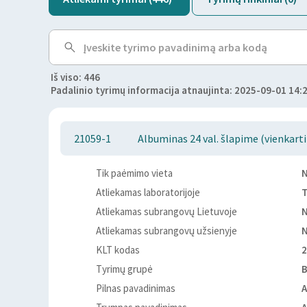
Iš viso: 446
Padalinio tyrimų informacija atnaujinta: 2025-09-01 14:
21059-1
Albuminas 24 val. šlapime (vienkarti
Tik paėmimo vieta
Atliekamas laboratorijoje
T
Atliekamas subrangovų Lietuvoje
Atliekamas subrangovų užsienyje
KLT kodas
2
Tyrimų grupė
Pilnas pavadinimas
A