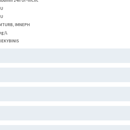
lbumin 24h Ur-mCnc
dU
dU
MTURB, IMNEPH
mg/L
IEKYBINIS