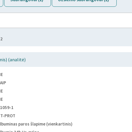
22
nis) (analitė)
NE
AIP
NE
NE
1059-1
BT-PROT
lbuminas paros šlapime (vienkartinis)