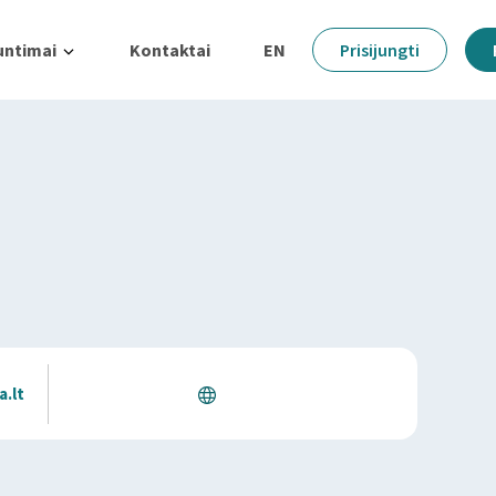
untimai
Kontaktai
EN
Prisijungti
.lt