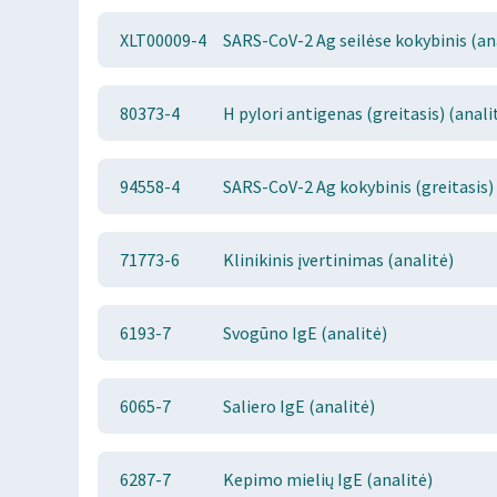
XLT00009-4
SARS-CoV-2 Ag seilėse kokybinis (an
80373-4
H pylori antigenas (greitasis) (anali
94558-4
SARS-CoV-2 Ag kokybinis (greitasis) 
71773-6
Klinikinis įvertinimas (analitė)
6193-7
Svogūno IgE (analitė)
6065-7
Saliero IgE (analitė)
6287-7
Kepimo mielių IgE (analitė)