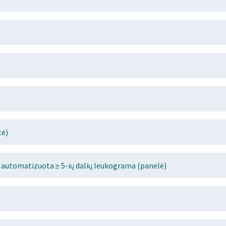
tė)
 automatizuota ≥ 5-ių dalių leukograma (panelė)