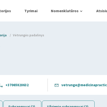
orijos
Tyrimai
Nomenklatūros
Atsisi
orija
/
Vėtrungės padalinys
s
+37065828632
vetrunge@medicinapractica
Subrangovai (2)
Užsienio subrangovai (2)