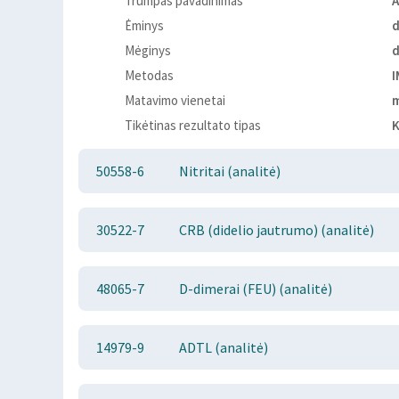
Trumpas pavadinimas
A
Ėminys
Mėginys
Metodas
I
Matavimo vienetai
Tikėtinas rezultato tipas
K
50558-6
Nitritai (analitė)
30522-7
CRB (didelio jautrumo) (analitė)
48065-7
D-dimerai (FEU) (analitė)
14979-9
ADTL (analitė)