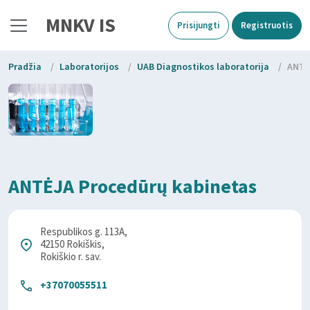
MNKV IS
Prisijungti
Registruotis
Pradžia
/
Laboratorijos
/
UAB Diagnostikos laboratorija
/
ANTĖ
ANTĖJA Procedūrų kabinetas
Respublikos g. 113A,
42150 Rokiškis,
Rokiškio r. sav.
+37070055511