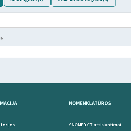
59
MACIJA
NOMENKLATŪROS
torijos
SNOMED CT atsisiuntimai