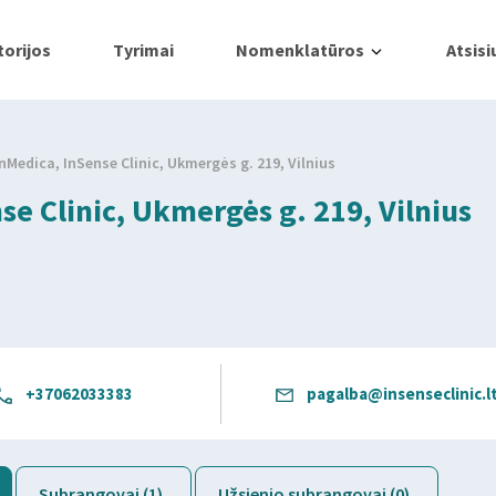
orijos
Tyrimai
Nomenklatūros
Atsisi
nMedica, InSense Clinic, Ukmergės g. 219, Vilnius
e Clinic, Ukmergės g. 219, Vilnius
+37062033383
pagalba@insenseclinic.l
Subrangovai (1)
Užsienio subrangovai (0)