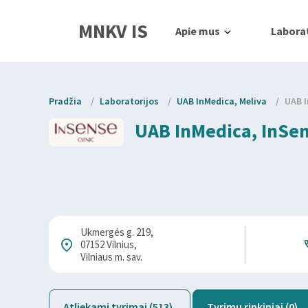
MNKV IS
Apie mus
Laborat
Pradžia
/
Laboratorijos
/
UAB InMedica, Meliva
/
UAB I
UAB InMedica, InSens
Ukmergės g. 219,
07152 Vilnius,
Vilniaus m. sav.
Atliekami tyrimai (513)
Tyrimų rinkiniai (0)