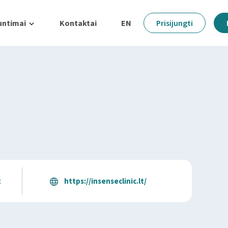
untimai
Kontaktai
EN
Prisijungti
t
https://insenseclinic.lt/