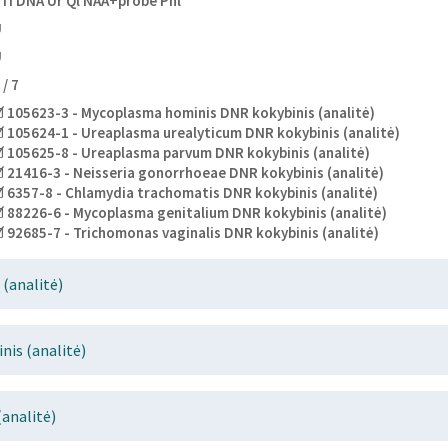
TI DNA Ur Ql NAA+probe Pnl
U
U
 / 7
 105623-3 - Mycoplasma hominis DNR kokybinis (analitė)
 105624-1 - Ureaplasma urealyticum DNR kokybinis (analitė)
 105625-8 - Ureaplasma parvum DNR kokybinis (analitė)
 21416-3 - Neisseria gonorrhoeae DNR kokybinis (analitė)
 6357-8 - Chlamydia trachomatis DNR kokybinis (analitė)
 88226-6 - Mycoplasma genitalium DNR kokybinis (analitė)
 92685-7 - Trichomonas vaginalis DNR kokybinis (analitė)
(analitė)
is (analitė)
analitė)