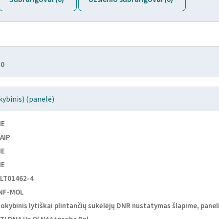
30
kybinis) (panelė)
NE
AIP
NE
NE
LT01462-4
INF-MOL
okybinis lytiškai plintančių sukėlėjų DNR nustatymas šlapime, panel