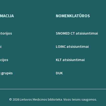
MACIJA
NOMENKLATŪROS
torijos
SNOMED CT atsisiuntimai
i
LOINC atsisiuntimai
cijos
KLT atsisiuntimai
 grupės
DUK
© 2026 Lietuvos Medicinos biblioteka. Visos teisės saugomos.