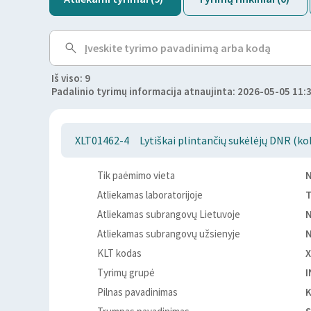
Iš viso: 9
Padalinio tyrimų informacija atnaujinta: 2026-05-05 11:
XLT01462-4
Lytiškai plintančių sukėlėjų DNR (ko
Tik paėmimo vieta
Atliekamas laboratorijoje
T
Atliekamas subrangovų Lietuvoje
Atliekamas subrangovų užsienyje
KLT kodas
X
Tyrimų grupė
Pilnas pavadinimas
K