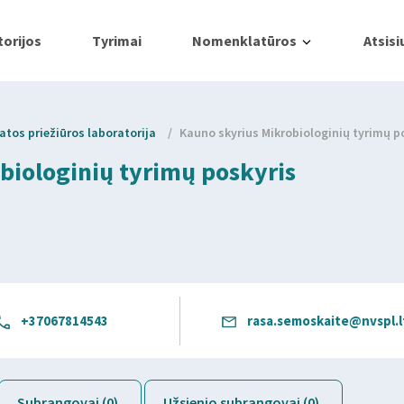
orijos
Tyrimai
Nomenklatūros
Atsisi
tos priežiūros laboratorija
/
Kauno skyrius Mikrobiologinių tyrimų p
biologinių tyrimų poskyris
+37067814543
rasa.semoskaite@nvspl.l
Subrangovai (0)
Užsienio subrangovai (0)