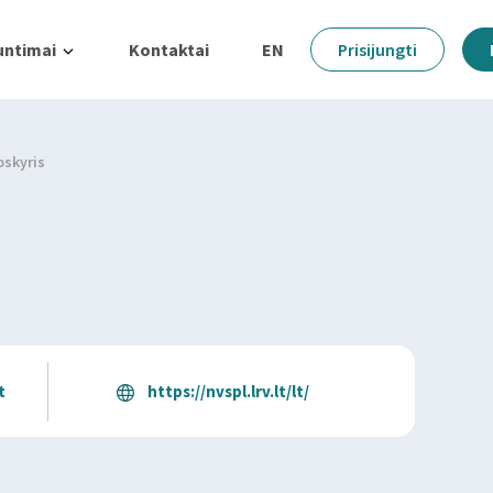
untimai
Kontaktai
EN
Prisijungti
oskyris
t
https://nvspl.lrv.lt/lt/