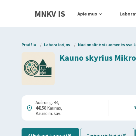
MNKV IS
Apie mus
Laborat
Pradžia
/
Laboratorijos
/
Nacionalinė visuomenės sveika
Kauno skyrius Mikro
Aušros g. 44,
44158 Kaunas,
Kauno m. sav.
Atliekami tyrimai (9)
Tyrimų rinkiniai (0)