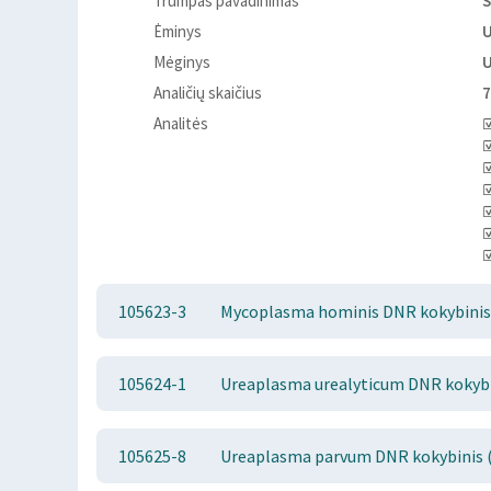
Trumpas pavadinimas
S
Ėminys
Mėginys
Analičių skaičius
7
Analitės
☑
☑
☑
☑
☑
☑
☑
105623-3
Mycoplasma hominis DNR kokybinis 
105624-1
Ureaplasma urealyticum DNR kokybin
105625-8
Ureaplasma parvum DNR kokybinis (