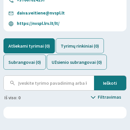
daiva.veitiene@nvspl.lt
https://nvspl.lrv.lt/lt/
Atliekami tyrimai (0)
Tyrimų rinkiniai (0)
Subrangovai (0)
Užsienio subrangovai (0)
Filtravimas
Iš viso: 0