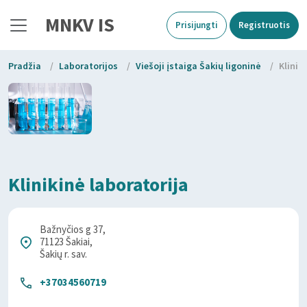
MNKV IS
Prisijungti
Registruotis
Pradžia
/
Laboratorijos
/
Viešoji įstaiga Šakių ligoninė
/
Klinik
Klinikinė laboratorija
Bažnyčios g 37,
71123 Šakiai,
Šakių r. sav.
+37034560719