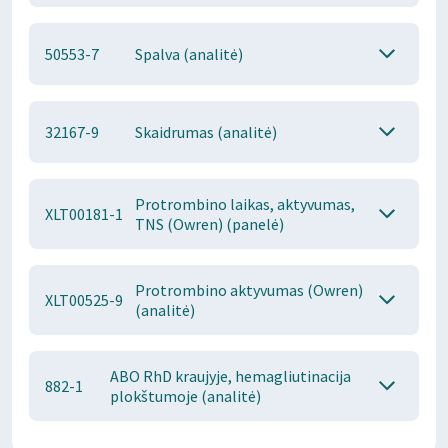
50553-7
Spalva (analitė)
32167-9
Skaidrumas (analitė)
Protrombino laikas, aktyvumas,
XLT00181-1
TNS (Owren) (panelė)
Protrombino aktyvumas (Owren)
XLT00525-9
(analitė)
ABO RhD kraujyje, hemagliutinacija
882-1
plokštumoje (analitė)