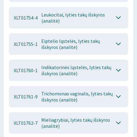
Leukocitai, lyties takų išskyros
XLT01754-4
(analitė)
Eiptelio ląstelės, lyties takų
XLT01755-1
išskyros (analitė)
Indikatorinės ląstelės, lyties takų
XLT01760-1
išskyros (analitė)
Trichomonas vaginalis, lyties takų
XLT01761-9
išskyros (analitė)
Mieliagrybiai, lyties takų išskyros
XLT01762-7
(analitė)