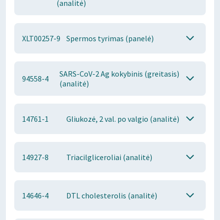
(analitė)
XLT00257-9
Spermos tyrimas (panelė)
SARS-CoV-2 Ag kokybinis (greitasis)
94558-4
(analitė)
14761-1
Gliukozė, 2 val. po valgio (analitė)
14927-8
Triacilgliceroliai (analitė)
14646-4
DTL cholesterolis (analitė)