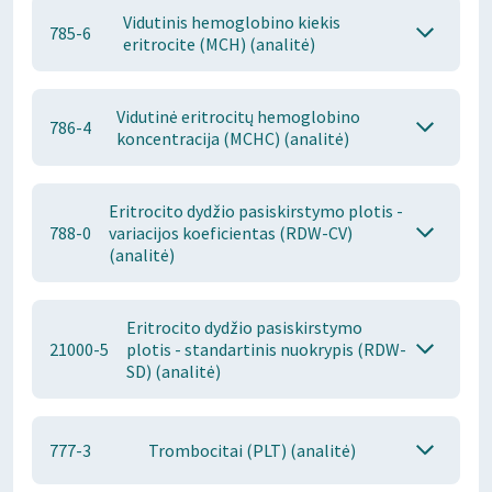
Vidutinis hemoglobino kiekis
785-6
eritrocite (MCH) (analitė)
Vidutinė eritrocitų hemoglobino
786-4
koncentracija (MCHC) (analitė)
Eritrocito dydžio pasiskirstymo plotis -
788-0
variacijos koeficientas (RDW-CV)
(analitė)
Eritrocito dydžio pasiskirstymo
21000-5
plotis - standartinis nuokrypis (RDW-
SD) (analitė)
777-3
Trombocitai (PLT) (analitė)