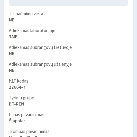
Tik paėmimo vieta
NE
Atliekamas laboratorijoje
TAIP
Atliekamas subrangovų Lietuvoje
NE
Atliekamas subrangovų užsienyje
NE
KLT kodas
22664-7
Tyrimų grupė
BT-REN
Pilnas pavadinimas
Šlapalas
Trumpas pavadinimas