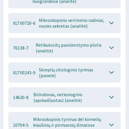
nuograndose (analitė)
Mikroskopinio vertinimo radiniai,
XLT00720-6
nosies sekretas (analitė)
Retikulocitų pasiskirstymo plotis
76138-7
(analitė)
Skreplių citologinis tyrimas
XLT00243-9
(panelė)
Bilirubinas, netiesioginis
14630-8
(apskaičiuotas) (analitė)
Mikroskopinis tyrimas dėl kirmėlių
10704-5
kiaušinių ir pirmuonių išmatose