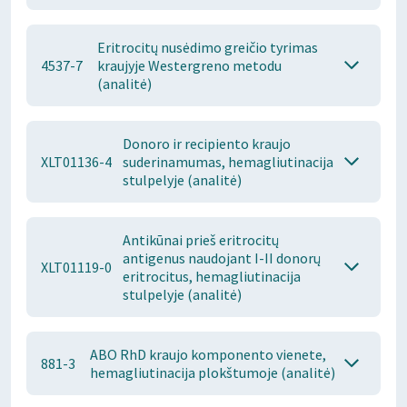
Eritrocitų nusėdimo greičio tyrimas
4537-7
kraujyje Westergreno metodu
(analitė)
Donoro ir recipiento kraujo
XLT01136-4
suderinamumas, hemagliutinacija
stulpelyje (analitė)
Antikūnai prieš eritrocitų
antigenus naudojant I-II donorų
XLT01119-0
eritrocitus, hemagliutinacija
stulpelyje (analitė)
ABO RhD kraujo komponento vienete,
881-3
hemagliutinacija plokštumoje (analitė)