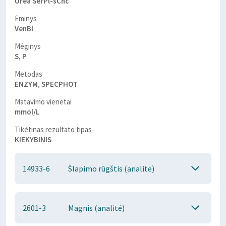
Urea SerPl-sCnc
Ėminys
VenBl
Mėginys
S, P
Metodas
ENZYM, SPECPHOT
Matavimo vienetai
mmol/L
Tikėtinas rezultato tipas
KIEKYBINIS
14933-6
Šlapimo rūgštis (analitė)
2601-3
Magnis (analitė)