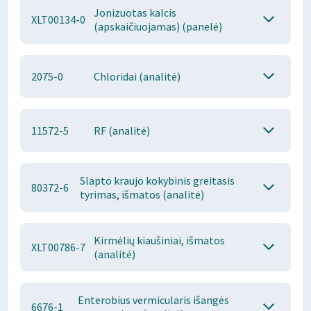
Jonizuotas kalcis
XLT00134-0
(apskaičiuojamas) (panelė)
2075-0
Chloridai (analitė)
11572-5
RF (analitė)
Slapto kraujo kokybinis greitasis
80372-6
tyrimas, išmatos (analitė)
Kirmėlių kiaušiniai, išmatos
XLT00786-7
(analitė)
Enterobius vermicularis išangės
6676-1