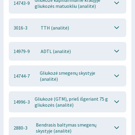
Gliukozė kapiliariniame kraujyje
14743-9
gliukozės matuokliu (analitė)
3016-3
TTH (analitė)
14979-9
ADTL (analitė)
Gliukozė smegenų skystyje
14744-7
(analitė)
Gliukozė (GTM), prieš išgeriant 75 g
14996-3
gliukozės (analitė)
Bendrasis baltymas smegenų
2880-3
skystyje (analitė)