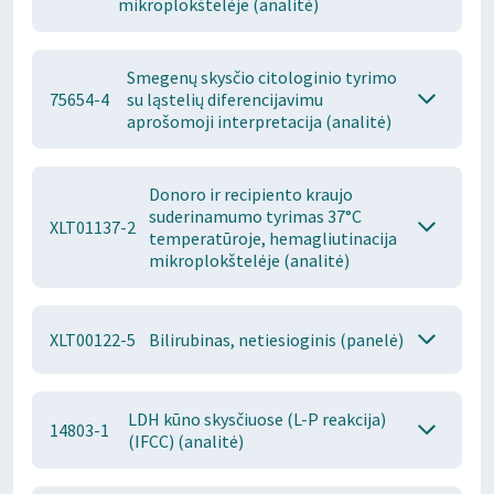
mikroplokštelėje (analitė)
Smegenų skysčio citologinio tyrimo
75654-4
su ląstelių diferencijavimu
aprošomoji interpretacija (analitė)
Donoro ir recipiento kraujo
suderinamumo tyrimas 37°C
XLT01137-2
temperatūroje, hemagliutinacija
mikroplokštelėje (analitė)
XLT00122-5
Bilirubinas, netiesioginis (panelė)
LDH kūno skysčiuose (L-P reakcija)
14803-1
(IFCC) (analitė)