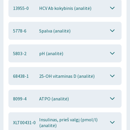
13955-0
HCV Ab kokybinis (analitė)
5778-6
Spalva (analitė)
5803-2
pH (analitė)
68438-1
25-OH vitaminas D (analitė)
8099-4
ATPO (analitė)
Insulinas, prieš valgį (pmol/l)
XLT00431-0
(analitė)