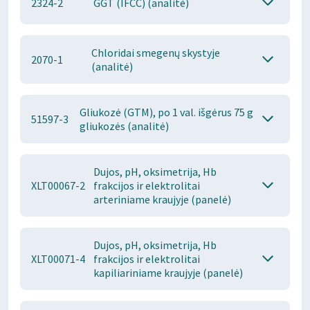
2324-2
GGT (IFCC) (analitė)
Chloridai smegenų skystyje
2070-1
(analitė)
Gliukozė (GTM), po 1 val. išgėrus 75 g
51597-3
gliukozės (analitė)
Dujos, pH, oksimetrija, Hb
XLT00067-2
frakcijos ir elektrolitai
arteriniame kraujyje (panelė)
Dujos, pH, oksimetrija, Hb
XLT00071-4
frakcijos ir elektrolitai
kapiliariniame kraujyje (panelė)