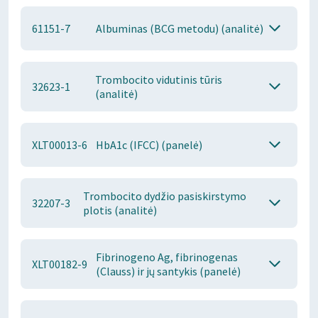
61151-7
Albuminas (BCG metodu) (analitė)
Trombocito vidutinis tūris
32623-1
(analitė)
XLT00013-6
HbA1c (IFCC) (panelė)
Trombocito dydžio pasiskirstymo
32207-3
plotis (analitė)
Fibrinogeno Ag, fibrinogenas
XLT00182-9
(Clauss) ir jų santykis (panelė)