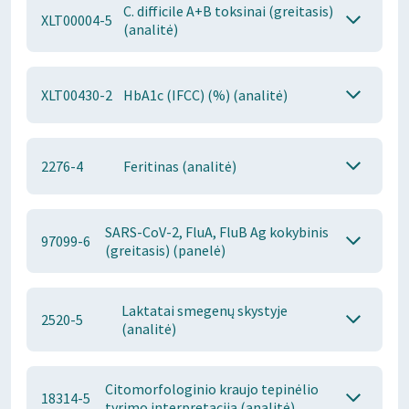
C. difficile A+B toksinai (greitasis)
XLT00004-5
(analitė)
XLT00430-2
HbA1c (IFCC) (%) (analitė)
2276-4
Feritinas (analitė)
SARS-CoV-2, FluA, FluB Ag kokybinis
97099-6
(greitasis) (panelė)
Laktatai smegenų skystyje
2520-5
(analitė)
Citomorfologinio kraujo tepinėlio
18314-5
tyrimo interpretacija (analitė)