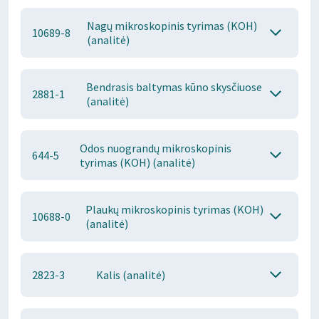
Nagų mikroskopinis tyrimas (KOH)
10689-8
(analitė)
Bendrasis baltymas kūno skysčiuose
2881-1
(analitė)
Odos nuograndų mikroskopinis
644-5
tyrimas (KOH) (analitė)
Plaukų mikroskopinis tyrimas (KOH)
10688-0
(analitė)
2823-3
Kalis (analitė)