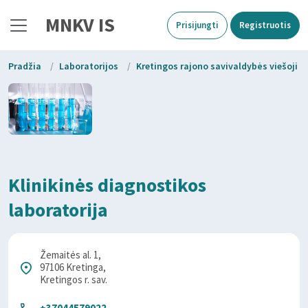
MNKV IS
Prisijungti
Registruotis
Pradžia
/
Laboratorijos
/
Kretingos rajono savivaldybės viešoji į
Klinikinės diagnostikos
laboratorija
Žemaitės al. 1,
97106 Kretinga,
Kretingos r. sav.
+37044579022