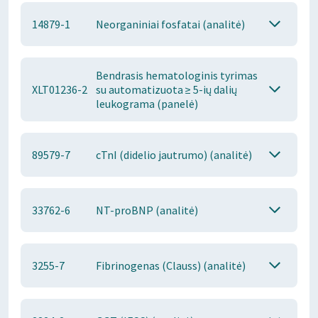
14879-1
Neorganiniai fosfatai (analitė)
Bendrasis hematologinis tyrimas
XLT01236-2
su automatizuota ≥ 5-ių dalių
leukograma (panelė)
89579-7
cTnI (didelio jautrumo) (analitė)
33762-6
NT-proBNP (analitė)
3255-7
Fibrinogenas (Clauss) (analitė)