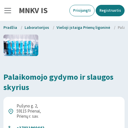
MNKV IS
Prisijungti
Registruotis
Pradžia
/
Laboratorijos
/
Viešoji įstaiga Prienų ligoninė
/
Palai
Palaikomojo gydymo ir slaugos
skyrius
Pušyno g. 2,
59115 Prienai,
Prienų r. sav.
+37031960442