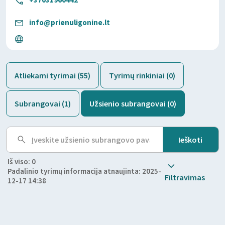
info@prienuligonine.lt
Atliekami tyrimai (55)
Tyrimų rinkiniai (0)
Subrangovai (1)
Užsienio subrangovai (0)
Iš viso: 0
Padalinio tyrimų informacija atnaujinta: 2025-
Filtravimas
12-17 14:38