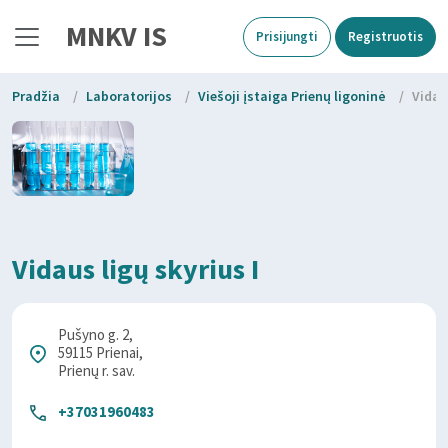
MNKV IS
Prisijungti
Registruotis
Pradžia
/
Laboratorijos
/
Viešoji įstaiga Prienų ligoninė
/
Vidaus
Vidaus ligų skyrius I
Pušyno g. 2,
59115 Prienai,
Prienų r. sav.
+37031960483