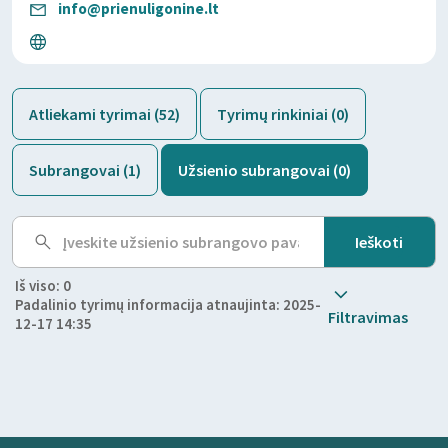
info@prienuligonine.lt
Atliekami tyrimai (52)
Tyrimų rinkiniai (0)
Subrangovai (1)
Užsienio subrangovai (0)
Iš viso: 0
Padalinio tyrimų informacija atnaujinta: 2025-
Filtravimas
12-17 14:35