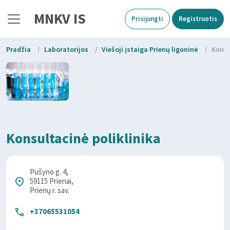
MNKV IS
Prisijungti
Registruotis
Pradžia
/
Laboratorijos
/
Viešoji įstaiga Prienų ligoninė
/
Konsu
Konsultacinė poliklinika
Pušyno g. 4,
59115 Prienai,
Prienų r. sav.
+37065531054