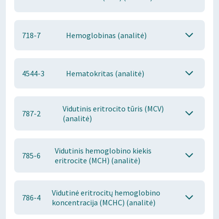
718-7
Hemoglobinas (analitė)
4544-3
Hematokritas (analitė)
Vidutinis eritrocito tūris (MCV)
787-2
(analitė)
Vidutinis hemoglobino kiekis
785-6
eritrocite (MCH) (analitė)
Vidutinė eritrocitų hemoglobino
786-4
koncentracija (MCHC) (analitė)