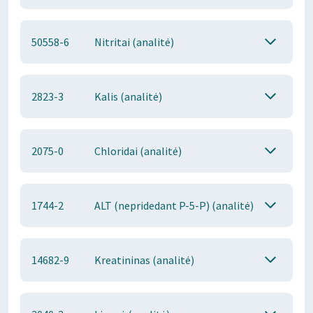
50558-6
Nitritai (analitė)
2823-3
Kalis (analitė)
2075-0
Chloridai (analitė)
1744-2
ALT (nepridedant P-5-P) (analitė)
14682-9
Kreatininas (analitė)