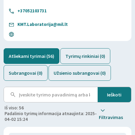
+37052103731
KMT.Laboratorija@mil.lt
Atliekami tyrimai (56)
Tyrimų rinkiniai (0)
Subrangovai (0)
Užsienio subrangovai (0)
Iš viso: 56
Padalinio tyrimų informacija atnaujinta: 2025-
Filtravimas
04-02 15:24