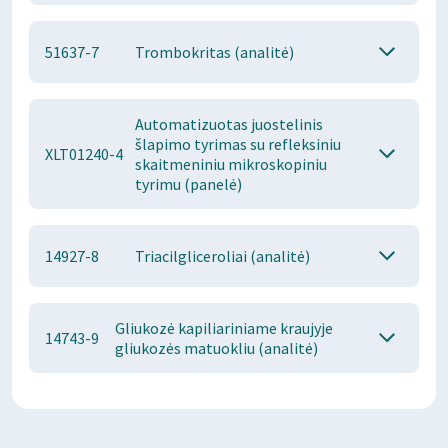
51637-7
Trombokritas (analitė)
Automatizuotas juostelinis
šlapimo tyrimas su refleksiniu
XLT01240-4
skaitmeniniu mikroskopiniu
tyrimu (panelė)
14927-8
Triacilgliceroliai (analitė)
Gliukozė kapiliariniame kraujyje
14743-9
gliukozės matuokliu (analitė)