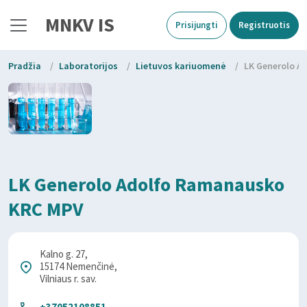
MNKV IS
Prisijungti
Registruotis
Pradžia
/
Laboratorijos
/
Lietuvos kariuomenė
/
LK Generolo A
LK Generolo Adolfo Ramanausko
KRC MPV
Kalno g. 27,
15174 Nemenčinė,
Vilniaus r. sav.
+37052108851