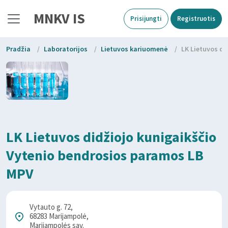
MNKV IS
Prisijungti
Registruotis
Pradžia
/
Laboratorijos
/
Lietuvos kariuomenė
/
LK Lietuvos di
LK Lietuvos didžiojo kunigaikščio
Vytenio bendrosios paramos LB
MPV
Vytauto g. 72,
68283 Marijampolė,
Marijampolės sav.